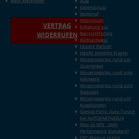
Mein Merkzettel
AGB
Datenschutz
Widerruf
Impressum
VERTRAG
Erklärung zur
Barrierefreiheit
WIDERRUFEN
Bildnachweis
Unsere Partner
Häufig gestellte Fragen
Wissenswertes rund um
Querlenker
Wissenswertes rund ums
Fahrwerk
Wissenswertes rund ums
Radlager
Wissenswertes rund um
Kupplungen
Special Parts: Auto-Tuning
bei AUTOPARTNER24
Was ist HPS - High
Performance Standard?
EBC-Bremse richtig