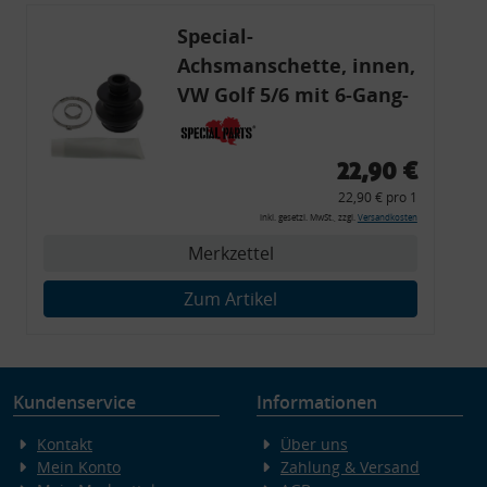
Special-
Achsmanschette, innen,
VW Golf 5/6 mit 6-Gang-
Schalter, Tieferlegung
22,90 €
22,90 € pro 1
inkl. gesetzl. MwSt., zzgl.
Versandkosten
Merkzettel
Zum Artikel
Kundenservice
Informationen
Kontakt
Über uns
Mein Konto
Zahlung & Versand