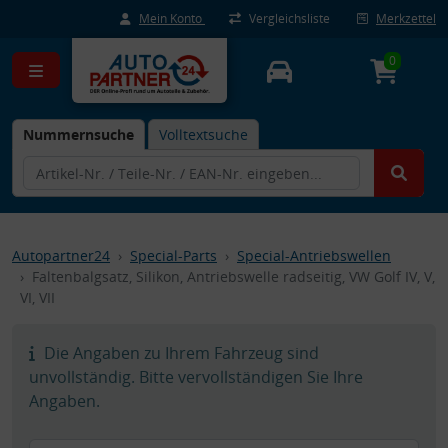
Mein Konto
Vergleichsliste
Merkzettel
0
Nummernsuche
Volltextsuche
Autopartner24
Special-Parts
Special-Antriebswellen
Faltenbalgsatz, Silikon, Antriebswelle radseitig, VW Golf IV, V,
VI, VII
Die Angaben zu Ihrem Fahrzeug sind
unvollständig. Bitte vervollständigen Sie Ihre
Angaben.