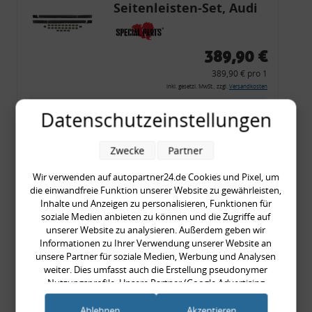
Seitenleisten-Set, Audi
80 Cabrio, Coupe, S2, (6x
Zierleiste, 2x Kappe,
389,90 €
Clipse,
389,90 € pro 1
Montagewerkzeug)
inkl. gesetzl. MwSt., zzgl.
Versandkosten
Merkzettel
Datenschutzeinstellungen
Zum Artikel
Zwecke
Partner
Wir verwenden auf autopartner24.de Cookies und Pixel, um
die einwandfreie Funktion unserer Website zu gewährleisten,
Special-
Inhalte und Anzeigen zu personalisieren, Funktionen für
Achsmanschette, innen,
soziale Medien anbieten zu können und die Zugriffe auf
unserer Website zu analysieren. Außerdem geben wir
VW Golf 4 mit 6-Gang-
Informationen zu Ihrer Verwendung unserer Website an
Schalter, Tieferlegung
unsere Partner für soziale Medien, Werbung und Analysen
weiter. Dies umfasst auch die Erstellung pseudonymer
22,90 €
Nutzungsprofile. Unsere Partner (Google Advertising
Products) führen diese Informationen möglicherweise mit
22,90 € pro 1
weiteren Daten zusammen, die Sie ihnen bereitgestellt haben
Ablehnen
Akzeptieren
inkl. gesetzl. MwSt., zzgl.
Versandkosten