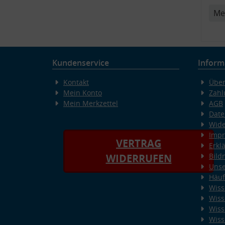
Me
Kundenservice
Inform
Kontakt
Über
Mein Konto
Zahl
Mein Merkzettel
AGB
Date
Wide
Imp
VERTRAG
Erkl
Bild
WIDERRUFEN
Unse
Häuf
Wiss
Wiss
Wiss
Wiss