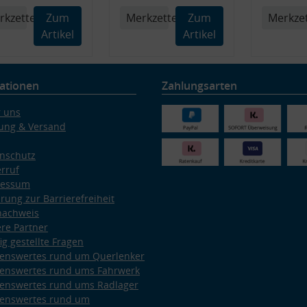
rkzettel
Zum
Merkzettel
Zum
Merkzet
Artikel
Artikel
ationen
Zahlungsarten
 uns
ung & Versand
nschutz
rruf
ressum
ärung zur Barrierefreiheit
nachweis
re Partner
ig gestellte Fragen
enswertes rund um Querlenker
enswertes rund ums Fahrwerk
enswertes rund ums Radlager
enswertes rund um