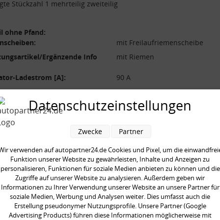
gte Stückzahl 1 mehrteilig zweiteilig
l ohne Pfand:
nscheiben:
mit Freilaufriemenscheibe
ungsartikel/Ergänzende Info
mit Riemen
ator-Ladestrom [A]:
90 A
 [mm]:
1637 mm
Datenschutzeinstellungen
nscheiben-Ø [mm]:
49 mm
nanzahl:
6
Zwecke
Partner
ung [V]:
12 V
ilig:
zweiteilig
Wir verwenden auf autopartner24.de Cookies und Pixel, um die einwandfrei
Funktion unserer Website zu gewährleisten, Inhalte und Anzeigen zu
neinheit:
Satz
personalisieren, Funktionen für soziale Medien anbieten zu können und die
gte Stückzahl:
1
Zugriffe auf unserer Website zu analysieren. Außerdem geben wir
Informationen zu Ihrer Verwendung unserer Website an unsere Partner für
soziale Medien, Werbung und Analysen weiter. Dies umfasst auch die
Erstellung pseudonymer Nutzungsprofile. Unsere Partner (Google
Advertising Products) führen diese Informationen möglicherweise mit