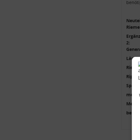
benöti
Neutei
Rieme
Ergänz
2:
Gener
Länge
Rieme
Rippe
Spann
mehrte
Menge
benöti