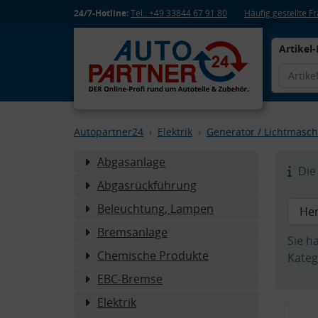
24/7-Hotline:
Tel.: +49 33844 67 91 80
Häufig gestellte 
Artikel-
Autopartner24
Elektrik
Generator / Lichtmasch
Abgasanlage
Die 
Abgasrückführung
Beleuchtung, Lampen
Bremsanlage
Sie h
Chemische Produkte
Kateg
EBC-Bremse
Elektrik