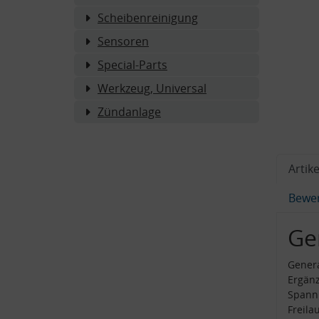
Scheibenreinigung
Sensoren
Special-Parts
Werkzeug, Universal
Zündanlage
Artike
Bewe
Ge
Genera
Ergän
Spannu
Freil