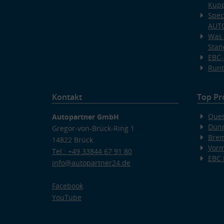
Kup
Spec
AUT
Was 
Stan
EBC-
Runt
Kontakt
Top Pr
Quer
Autopartner GmbH
Dünn
Gregor-von-Brück-Ring 1
Bre
14822 Brück
Vorm
Tel.: +49 33844 67 91 80
EBC
info@autopartner24.de
Facebook
YouTube