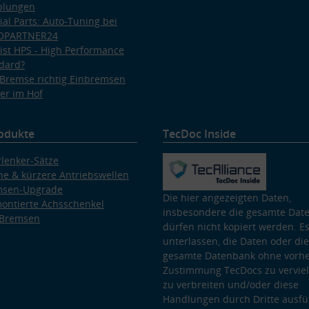
plungen
ial Parts: Auto-Tuning bei
OPARTNER24
ist HPS - High Performance
dard?
Bremse richtig Einbremsen
er im Hof
odukte
TecDoc Inside
lenker-Sätze
e & kürzere Antriebswellen
msen-Upgrade
Die hier angezeigten Daten,
ontierte Achsschenkel
insbesondere die gesamte Dat
 Bremsen
dürfen nicht kopiert werden. Es
unterlassen, die Daten oder die
gesamte Datenbank ohne vorhe
Zustimmung TecDocs zu vervielf
zu verbreiten und/oder diese
Handlungen durch Dritte ausfü