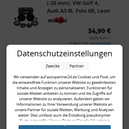
(-20 mm), VW Golf 4,
Audi A3 8l, Polo 6R, Leon
54,90 €
54,90 € pro 1
inkl. gesetzl. MwSt., zzgl.
Versandkosten
Datenschutzeinstellungen
Merkzettel
Zum Artikel
Zwecke
Partner
Wir verwenden auf autopartner24.de Cookies und Pixel, um
die einwandfreie Funktion unserer Website zu gewährleisten,
Rückleuchtenband mit
Inhalte und Anzeigen zu personalisieren, Funktionen für
soziale Medien anbieten zu können und die Zugriffe auf
Blinker, rot, US-Ecken,
unserer Website zu analysieren. Außerdem geben wir
Audi 80 Cabrio, Typ 89,
Informationen zu Ihrer Verwendung unserer Website an
unsere Partner für soziale Medien, Werbung und Analysen
OE-Nr.: 8G0945225 +
weiter. Dies umfasst auch die Erstellung pseudonymer
8G0945225C
Nutzungsprofile. Unsere Partner (Google Advertising
999,99 €
Products) führen diese Informationen möglicherweise mit