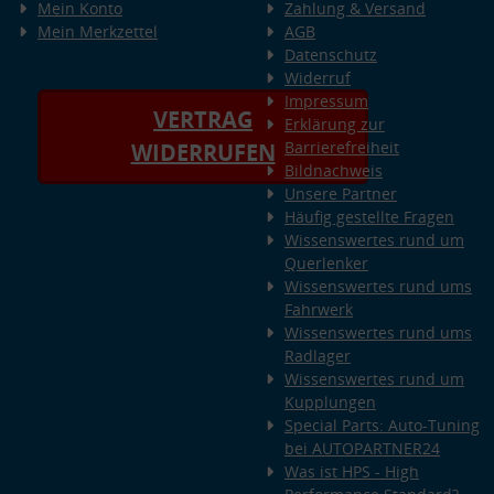
Mein Konto
Zahlung & Versand
Mein Merkzettel
AGB
Datenschutz
Widerruf
Impressum
VERTRAG
Erklärung zur
Barrierefreiheit
WIDERRUFEN
Bildnachweis
Unsere Partner
Häufig gestellte Fragen
Wissenswertes rund um
Querlenker
Wissenswertes rund ums
Fahrwerk
Wissenswertes rund ums
Radlager
Wissenswertes rund um
Kupplungen
Special Parts: Auto-Tuning
bei AUTOPARTNER24
Was ist HPS - High