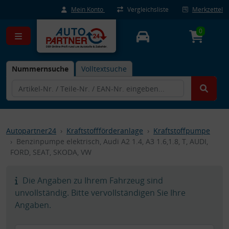
Mein Konto
Vergleichsliste
Merkzettel
0
Nummernsuche
Volltextsuche
Autopartner24
Kraftstoffförderanlage
Kraftstoffpumpe
Benzinpumpe elektrisch, Audi A2 1.4, A3 1.6,1.8, T, AUDI,
FORD, SEAT, SKODA, VW
Die Angaben zu Ihrem Fahrzeug sind
unvollständig. Bitte vervollständigen Sie Ihre
Angaben.