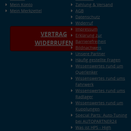
Mein Konto
Zahlung & Versand
Mein Merkzettel
AGB
Datenschutz
Widerruf
Impressum
VERTRAG
Erklärung zur
Barrierefreiheit
WIDERRUFEN
Bildnachweis
Unsere Partner
Häufig gestellte Fragen
Wissenswertes rund um
Querlenker
Wissenswertes rund ums
Fahrwerk
Wissenswertes rund ums
Radlager
Wissenswertes rund um
Kupplungen
Special Parts: Auto-Tuning
bei AUTOPARTNER24
Was ist HPS - High