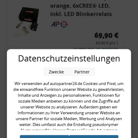
orange, 6xCREE® LED,
inkl. LED Blinkerrelais
CF 14
69,90 €
69,90 € pro 1
inkl. gesetzl. MwSt., zzgl.
Versandkosten
Datenschutzeinstellungen
Merkzettel
Zum Artikel
Zwecke
Partner
Wir verwenden auf autopartner24.de Cookies und Pixel, um
die einwandfreie Funktion unserer Website zu gewährleisten,
Inhalte und Anzeigen zu personalisieren, Funktionen für
Rückleuchtenband mit
soziale Medien anbieten zu können und die Zugriffe auf
Blinker, rot, US-Ecken,
unserer Website zu analysieren. Außerdem geben wir
Informationen zu Ihrer Verwendung unserer Website an
Audi 80 Cabrio, Typ 89,
unsere Partner für soziale Medien, Werbung und Analysen
OE-Nr.: 8G0945225 +
weiter. Dies umfasst auch die Erstellung pseudonymer
8G0945225C
Nutzungsprofile. Unsere Partner (Google Advertising
999,99 €
Products) führen diese Informationen möglicherweise mit