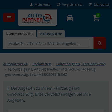
Mein Konto
Vergleichsliste
Merkzettel
0
Nummernsuche
Volltextsuche
Autopartner24
Radantrieb
Faltenbalgsatz, Antriebswelle
Faltenbalgsatz, Antriebswelle, Hinterachse, radseitig,
getriebeseitig, Satz, MERCEDES-BENZ
Die Angaben zu Ihrem Fahrzeug sind
unvollständig. Bitte vervollständigen Sie Ihre
Angaben.