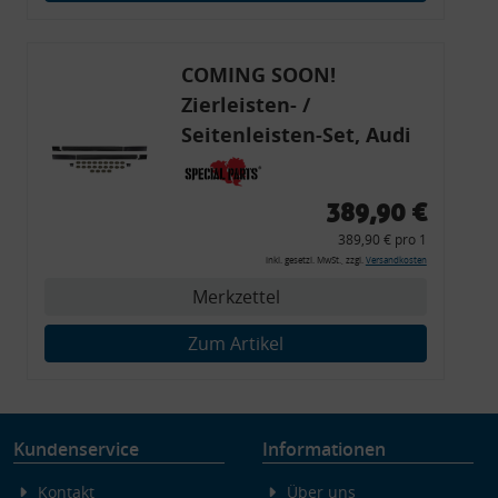
Endgeräteeigenschaften zur Identifikation aktiv abfragen
COMING SOON!
Zierleisten- /
Seitenleisten-Set, Audi
80 Cabrio, Coupe, S2, (6x
Zierleiste, 2x Kappe,
389,90 €
Clipse,
389,90 € pro 1
Montagewerkzeug)
inkl. gesetzl. MwSt., zzgl.
Versandkosten
Merkzettel
Zum Artikel
Kundenservice
Informationen
Kontakt
Über uns