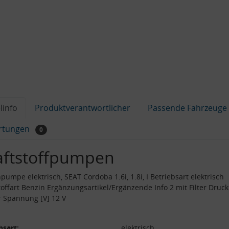
linfo
Produktverantwortlicher
Passende Fahrzeuge
rtungen
0
aftstoffpumpen
pumpe elektrisch, SEAT Cordoba 1.6i, 1.8i, I Betriebsart elektrisch
toffart Benzin Ergänzungsartikel/Ergänzende Info 2 mit Filter Druck
r Spannung [V] 12 V
bsart:
elektrisch