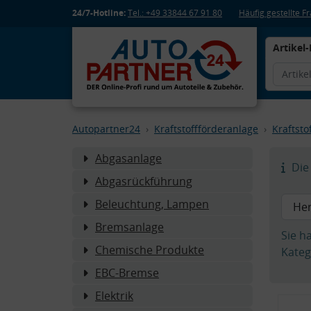
24/7-Hotline:
Tel.: +49 33844 67 91 80
Häufig gestellte 
Artikel-
Autopartner24
Kraftstoffförderanlage
Kraftst
Abgasanlage
Die 
Abgasrückführung
Beleuchtung, Lampen
Bremsanlage
Sie h
Chemische Produkte
Kateg
EBC-Bremse
Elektrik