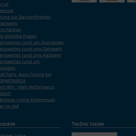
rruf
ressum
ärung zur Barrierefreiheit
nachweis
re Partner
ig gestellte Fragen
enswertes rund um Querlenker
enswertes rund ums Fahrwerk
enswertes rund ums Radlager
enswertes rund um
plungen
ial Parts: Auto-Tuning bei
OPARTNER24
ist HPS - High Performance
dard?
Bremse richtig Einbremsen
er im Hof
odukte
TecDoc Inside
lenker-Sätze