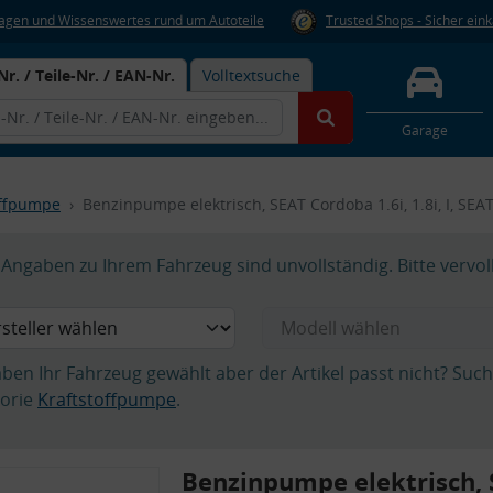
Fragen und Wissenswertes rund um Autoteile
Trusted Shops - Sicher ein
Nr. / Teile-Nr. / EAN-Nr.
Volltextsuche
Garage
offpumpe
Benzinpumpe elektrisch, SEAT Cordoba 1.6i, 1.8i, I, SEA
Angaben zu Ihrem Fahrzeug sind unvollständig. Bitte vervol
aben Ihr Fahrzeug gewählt aber der Artikel passt nicht? Suc
orie
Kraftstoffpumpe
.
Benzinpumpe elektrisch,