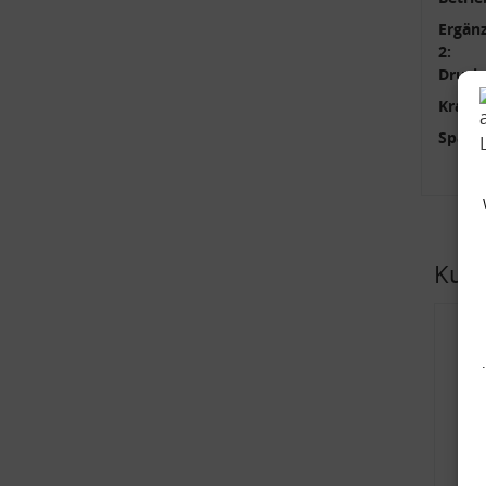
Ergänz
2:
Druck 
Krafts
Spann
Kund