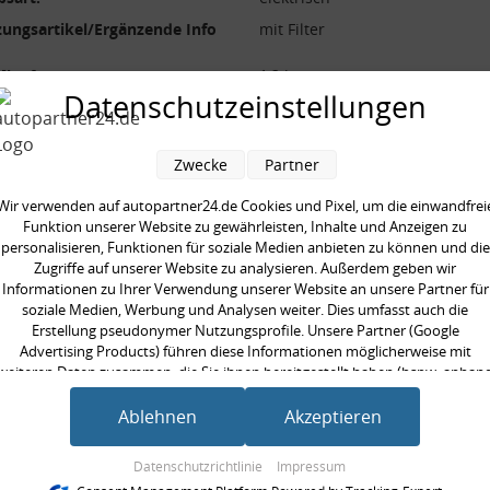
ungsartikel/Ergänzende Info
mit Filter
[bar]:
1,2 bar
Datenschutzeinstellungen
toffart:
Benzin
ung [V]:
12 V
Zwecke
Partner
Wir verwenden auf autopartner24.de Cookies und Pixel, um die einwandfrei
Funktion unserer Website zu gewährleisten, Inhalte und Anzeigen zu
personalisieren, Funktionen für soziale Medien anbieten zu können und die
Zugriffe auf unserer Website zu analysieren. Außerdem geben wir
en kauften auch
Informationen zu Ihrer Verwendung unserer Website an unsere Partner für
soziale Medien, Werbung und Analysen weiter. Dies umfasst auch die
Erstellung pseudonymer Nutzungsprofile. Unsere Partner (Google
Advertising Products) führen diese Informationen möglicherweise mit
weiteren Daten zusammen, die Sie ihnen bereitgestellt haben (bspw. anhan
eines persönlichen Accounts) oder welche sie im Rahmen Ihrer Nutzung der
Dienste gesammelt haben (bspw. Nutzungsdaten anderer Geräte). Ihre
Ablehnen
Akzeptieren
Einwilligung zur Nutzung von Cookies und Pixeln können Sie jederzeit
widerrufen, indem Sie auf den Datenschutz-Button links unten klicken und
Datenschutzrichtlinie
Impressum
dort die entsprechenden Anpassungen vornehmen.