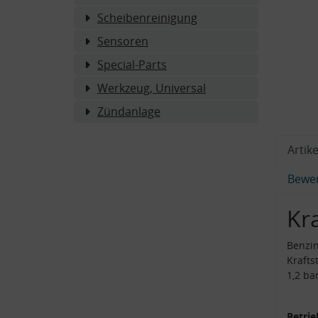
Scheibenreinigung
Sensoren
Special-Parts
Werkzeug, Universal
Zündanlage
Artike
Bewe
Kr
Benzin
Krafts
1,2 ba
Betrie