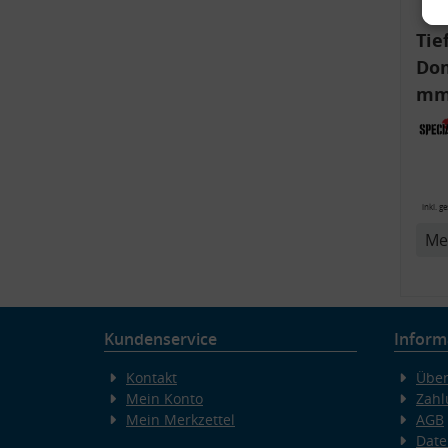
Tie
Dom
mm)
Aud
6R,
v
inkl. g
Me
Kundenservice
Inform
Kontakt
Über
Mein Konto
Zahl
Mein Merkzettel
AGB
Date