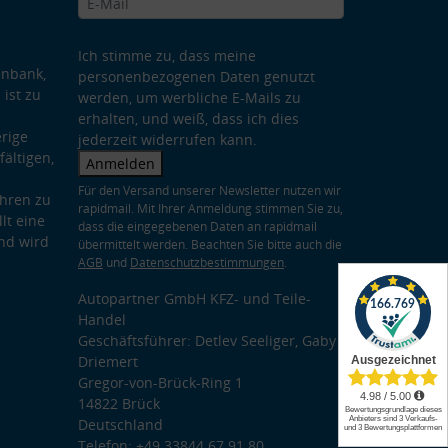
Ich stimme zu, dass meine
enbank,
personenbezogenen Daten genutzt
 ist zu
werden, um werbliche E-Mails zu
erhalten, und weiß, dass ich dies
rige
jederzeit widerrufen kann.
ältigen,
Anmelden
Für den Versand unserer Newsletter nutzen wir
hren zu
rapidmail. Mit Ihrer Anmeldung stimmen Sie zu,
lt eine
dass die eingegebenen Daten an rapidmail
nd wird
übermittelt werden. Beachten Sie bitte auch die
AGB
und
Datenschutzbestimmungen
.
Autopartner GmbH KFZ- und Teile-
Handel
Geschäftsführer: Detlev Seeliger, Gaby
Driemert
Gregor-von-Brück-Ring 1
14822 Brück
Deutschland
Telefon: +49 33844 67 91 80