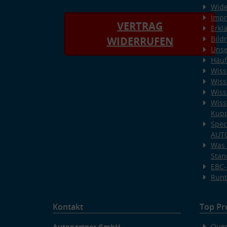
Wide
Imp
VERTRAG
Erkl
Bild
WIDERRUFEN
Unse
Häuf
Wiss
Wiss
Wiss
Wiss
Kup
Spec
AUT
Was 
Stan
EBC-
Runt
Kontakt
Top Pr
Quer
Autopartner GmbH