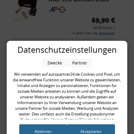
CF 14
69,90 €
69,90 € pro 1
inkl. gesetzl. MwSt., zzgl.
Versandkosten
Merkzettel
Datenschutzeinstellungen
Zum Artikel
Zwecke
Partner
Wir verwenden auf autopartner24.de Cookies und Pixel, um
Rückleuchtenband mit
die einwandfreie Funktion unserer Website zu gewährleisten,
Inhalte und Anzeigen zu personalisieren, Funktionen für
Blinker, rot, US-Ecken,
soziale Medien anbieten zu können und die Zugriffe auf
Audi 80 Cabrio, Typ 89,
unserer Website zu analysieren. Außerdem geben wir
Informationen zu Ihrer Verwendung unserer Website an
OE-Nr.: 8G0945225 +
unsere Partner für soziale Medien, Werbung und Analysen
8G0945225C
weiter. Dies umfasst auch die Erstellung pseudonymer
999,99 €
Nutzungsprofile. Unsere Partner (Google Advertising
999,99 € pro 1
Products) führen diese Informationen möglicherweise mit
weiteren Daten zusammen, die Sie ihnen bereitgestellt haben
inkl. gesetzl. MwSt., zzgl.
Versandkosten
Ablehnen
Akzeptieren