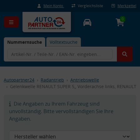
Mein Konto
Vergleichsliste
Merkzettel
0
Nummernsuche
Volltextsuche
Autopartner24
Radantrieb
Antriebswelle
Gelenkwelle RENAULT SUPER 5,, Vorderachse links, RENAULT
Die Angaben zu Ihrem Fahrzeug sind
unvollständig. Bitte vervollständigen Sie Ihre
Angaben.