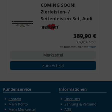
COMING SOON!
Zierleisten- /
Seitenleisten-Set, Audi
80 Cabrio, Coupe, S2, (6x
Zierleiste, 2x Kappe,
389,90 €
Clipse,
389,90 € pro 1
Montagewerkzeug)
inkl. gesetzl. MwSt., zzgl.
Versandkosten
Merkzettel
Zum Artikel
Kundenservice
Informationen
Kontakt
Über uns
Mein Konto
Zahlung & Versand
Mein Merkzettel
AGB