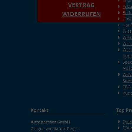
Imp
VERTRAG
Erkl
Bild
WIDERRUFEN
Unse
Häuf
Wiss
Wiss
Wiss
Wiss
Kup
Spec
AUT
Was 
Stan
EBC-
Runt
Kontakt
Top Pr
Quer
Autopartner GmbH
Dünn
Gregor-von-Brück-Ring 1