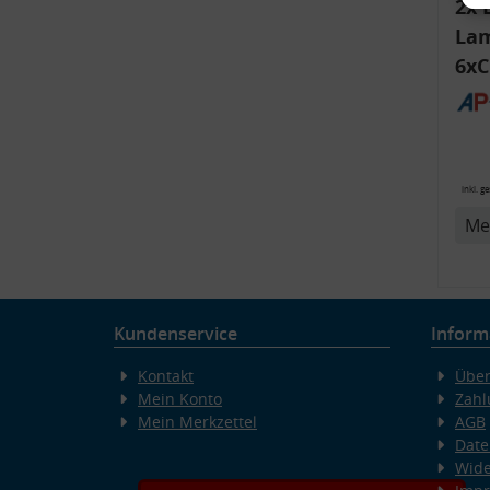
2x 
Lam
6xC
ink
Bli
14
inkl. g
v
Me
Kundenservice
Inform
Kontakt
Über
Mein Konto
Zahl
Mein Merkzettel
AGB
Date
Wide