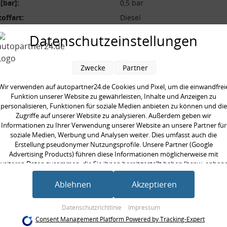
[bar]:
0,5 bar
toffart:
Diesel
ung [V]:
12 V
Datenschutzeinstellungen
zahl:
2 -polig
Zwecke
Partner
Wir verwenden auf autopartner24.de Cookies und Pixel, um die einwandfrei
Funktion unserer Website zu gewährleisten, Inhalte und Anzeigen zu
personalisieren, Funktionen für soziale Medien anbieten zu können und die
en kauften auch
Zugriffe auf unserer Website zu analysieren. Außerdem geben wir
Informationen zu Ihrer Verwendung unserer Website an unsere Partner für
soziale Medien, Werbung und Analysen weiter. Dies umfasst auch die
Erstellung pseudonymer Nutzungsprofile. Unsere Partner (Google
Advertising Products) führen diese Informationen möglicherweise mit
weiteren Daten zusammen, die Sie ihnen bereitgestellt haben (bspw. anhan
eines persönlichen Accounts) oder welche sie im Rahmen Ihrer Nutzung der
Dienste gesammelt haben (bspw. Nutzungsdaten anderer Geräte). Ihre
Ablehnen
Akzeptieren
Einwilligung zur Nutzung von Cookies und Pixeln können Sie jederzeit
widerrufen, indem Sie auf den Datenschutz-Button links unten klicken und
Datenschutzrichtlinie
Impressum
dort die entsprechenden Anpassungen vornehmen.
Consent Management Platform Powered by Tracking-Expert