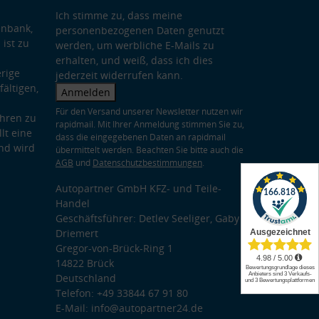
Ich stimme zu, dass meine
enbank,
personenbezogenen Daten genutzt
 ist zu
werden, um werbliche E-Mails zu
erhalten, und weiß, dass ich dies
rige
jederzeit widerrufen kann.
ältigen,
Anmelden
Für den Versand unserer Newsletter nutzen wir
hren zu
rapidmail. Mit Ihrer Anmeldung stimmen Sie zu,
lt eine
dass die eingegebenen Daten an rapidmail
nd wird
übermittelt werden. Beachten Sie bitte auch die
AGB
und
Datenschutzbestimmungen
.
Autopartner GmbH KFZ- und Teile-
Handel
Geschäftsführer: Detlev Seeliger, Gaby
Driemert
Gregor-von-Brück-Ring 1
14822 Brück
Deutschland
Telefon: +49 33844 67 91 80
E-Mail: info@autopartner24.de