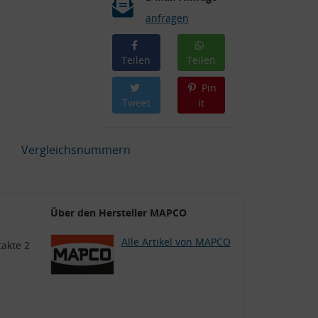
anfragen
Teilen
Teilen
Pin
Tweet
it
Vergleichsnummern
Über den Hersteller MAPCO
Alle Artikel von MAPCO
takte 2