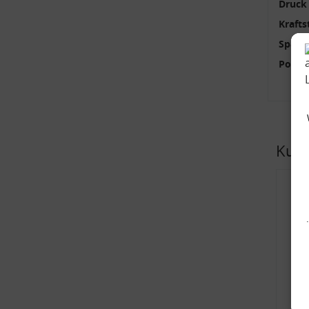
Druck 
Krafts
Spann
Pol-An
Kund