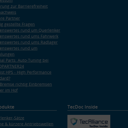
ressum
ärung zur Barrierefreiheit
nachweis
re Partner
ig gestellte Fragen
enswertes rund um Querlenker
enswertes rund ums Fahrwerk
enswertes rund ums Radlager
enswertes rund um
plungen
ial Parts: Auto-Tuning bei
OPARTNER24
ist HPS - High Performance
dard?
Bremse richtig Einbremsen
er im Hof
odukte
TecDoc Inside
lenker-Sätze
e & kürzere Antriebswellen