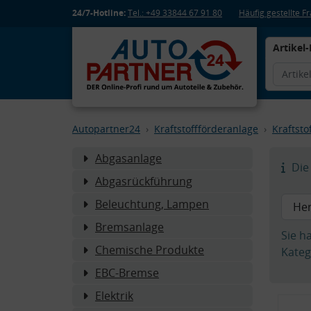
24/7-Hotline:
Tel.: +49 33844 67 91 80
Häufig gestellte 
Artikel-
Autopartner24
Kraftstoffförderanlage
Kraftst
Abgasanlage
Die 
Abgasrückführung
Beleuchtung, Lampen
Bremsanlage
Sie h
Chemische Produkte
Kateg
EBC-Bremse
Elektrik