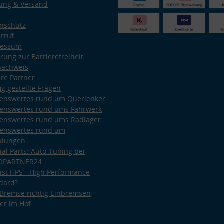
ung & Versand
nschutz
rruf
ressum
ärung zur Barrierefreiheit
nachweis
re Partner
ig gestellte Fragen
enswertes rund um Querlenker
enswertes rund ums Fahrwerk
enswertes rund ums Radlager
enswertes rund um
plungen
ial Parts: Auto-Tuning bei
OPARTNER24
ist HPS - High Performance
dard?
Bremse richtig Einbremsen
er im Hof