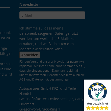
Newsletter
Ich stimme zu, dass meine
enbank,
personenbezogenen Daten genutzt
 ist zu
werden, um werbliche E-Mails zu
erhalten, und weiß, dass ich dies
rige
jederzeit widerrufen kann.
ältigen,
Anmelden
Für den Versand unserer Newsletter nutzen wir
hren zu
rapidmail. Mit Ihrer Anmeldung stimmen Sie zu,
lt eine
dass die eingegebenen Daten an rapidmail
nd wird
übermittelt werden. Beachten Sie bitte auch die
AGB
und
Datenschutzbestimmungen
.
Autopartner GmbH KFZ- und Teile-
Handel
Geschäftsführer: Detlev Seeliger, Gaby
Driemert
Gregor-von-Brück-Ring 1