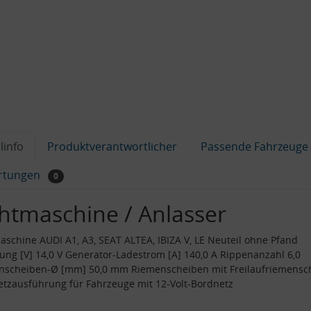
linfo
Produktverantwortlicher
Passende Fahrzeuge
rtungen
0
chtmaschine / Anlasser
aschine AUDI A1, A3, SEAT ALTEA, IBIZA V, LE Neuteil ohne Pfand
ng [V] 14,0 V Generator-Ladestrom [A] 140,0 A Rippenanzahl 6,0
nscheiben-Ø [mm] 50,0 mm Riemenscheiben mit Freilaufriemensc
tzausführung für Fahrzeuge mit 12-Volt-Bordnetz