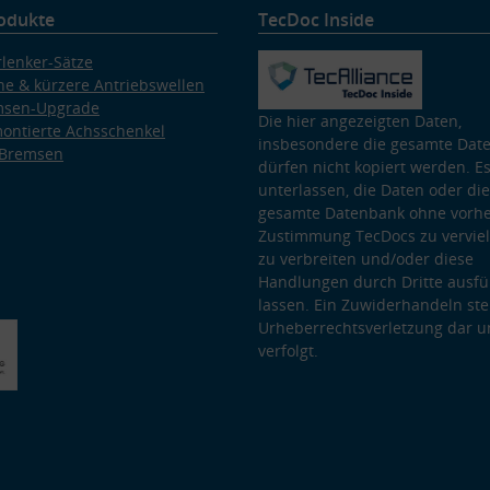
odukte
TecDoc Inside
lenker-Sätze
e & kürzere Antriebswellen
msen-Upgrade
Die hier angezeigten Daten,
ontierte Achsschenkel
insbesondere die gesamte Dat
 Bremsen
dürfen nicht kopiert werden. Es
unterlassen, die Daten oder die
gesamte Datenbank ohne vorhe
Zustimmung TecDocs zu vervielf
zu verbreiten und/oder diese
Handlungen durch Dritte ausfü
lassen. Ein Zuwiderhandeln stel
Urheberrechtsverletzung dar u
verfolgt.