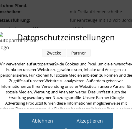
l ohne Pfand:
nscheiben:
mit Freilaufriemenscheibe
etzausführung:
für Fahrzeuge mit 12-Volt-Bord
ator-Ladestrom [A]:
140,0 A
Datenschutzeinstellungen
nscheiben-Ø [mm]:
50,0 mm
nanzahl:
6,0
Zwecke
Partner
ung [V]:
14,0 V
Wir verwenden auf autopartner24.de Cookies und Pixel, um die einwandfrei
Funktion unserer Website zu gewährleisten, Inhalte und Anzeigen zu
personalisieren, Funktionen für soziale Medien anbieten zu können und die
Zugriffe auf unserer Website zu analysieren. Außerdem geben wir
Informationen zu Ihrer Verwendung unserer Website an unsere Partner für
en kauften auch
soziale Medien, Werbung und Analysen weiter. Dies umfasst auch die
Erstellung pseudonymer Nutzungsprofile. Unsere Partner (Google
Advertising Products) führen diese Informationen möglicherweise mit
weiteren Daten zusammen, die Sie ihnen bereitgestellt haben (bspw. anhan
eines persönlichen Accounts) oder welche sie im Rahmen Ihrer Nutzung der
Dienste gesammelt haben (bspw. Nutzungsdaten anderer Geräte). Ihre
Ablehnen
Akzeptieren
Einwilligung zur Nutzung von Cookies und Pixeln können Sie jederzeit
widerrufen, indem Sie auf den Datenschutz-Button links unten klicken und