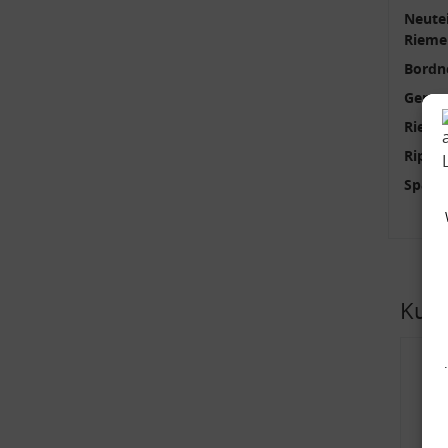
Neutei
Rieme
Bordn
Gener
Rieme
Rippe
Spann
Kund