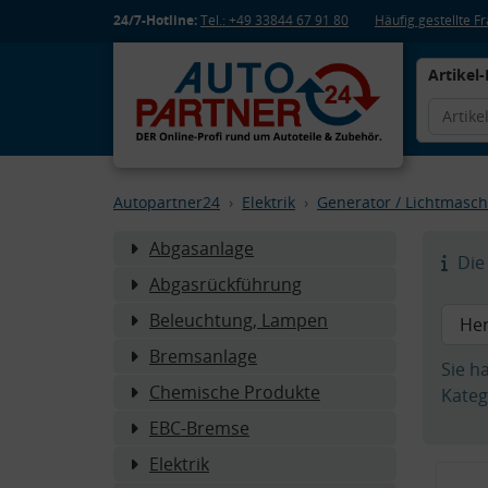
24/7-Hotline:
Tel.: +49 33844 67 91 80
Häufig gestellte 
Artikel-
Autopartner24
Elektrik
Generator / Lichtmasch
Abgasanlage
Die 
Abgasrückführung
Beleuchtung, Lampen
Bremsanlage
Sie h
Chemische Produkte
Kateg
EBC-Bremse
Elektrik