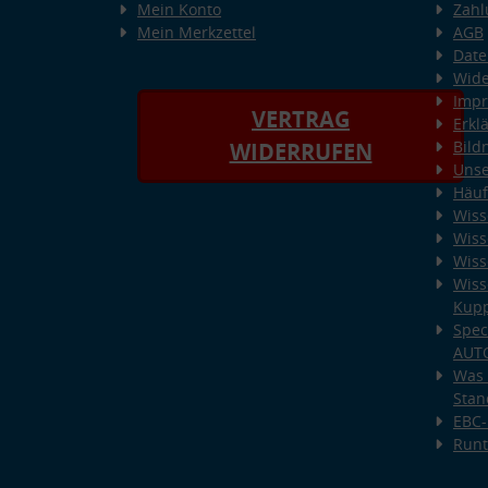
Mein Konto
Zahl
Mein Merkzettel
AGB
Date
Wide
Imp
VERTRAG
Erkl
Bild
WIDERRUFEN
Unse
Häuf
Wiss
Wiss
Wiss
Wiss
Kup
Spec
AUT
Was 
Stan
EBC-
Runt