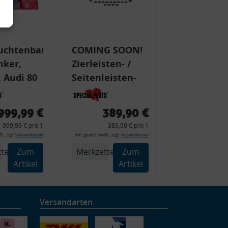
uchtenband
COMING SOON!
nker,
Zierleisten- /
 Audi 80
Seitenleisten-
 Typ 89,
Set, Audi 80
Cabrio, Coupe,
999,99 €
389,90 €
225 +
S2, (6x
999,99 € pro 1
389,90 € pro 1
225C
Zierleiste, 2x
t., zzgl.
Versandkosten
inkl. gesetzl. MwSt., zzgl.
Versandkosten
Kappe, Clipse,
tel
Zum
Merkzettel
Zum
Montagewerkzeug)
Artikel
Artikel
Versandarten