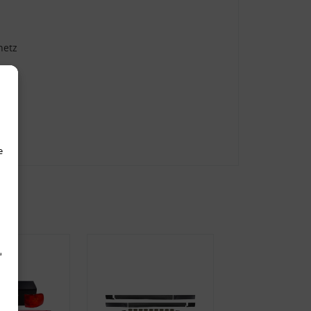
netz
e
d