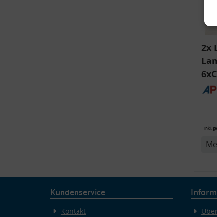
2x 
Lam
6xC
ink
Bli
v
14
inkl. g
Me
Kundenservice
Inform
Kontakt
Über