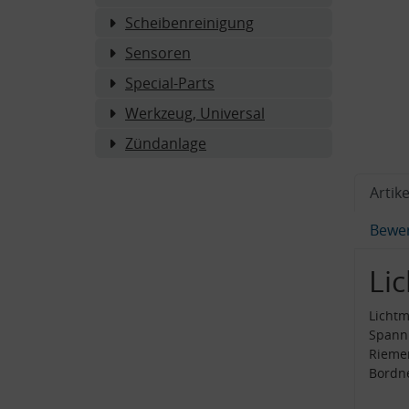
Scheibenreinigung
Sensoren
Special-Parts
Werkzeug, Universal
Zündanlage
Artike
Bewe
Li
Lichtm
Spannu
Rieme
Bordne