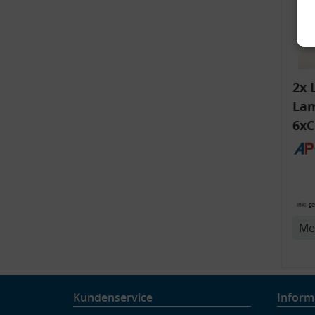
2x 
Lam
6xC
ink
Bli
v
14
inkl. g
Me
Kundenservice
Inform