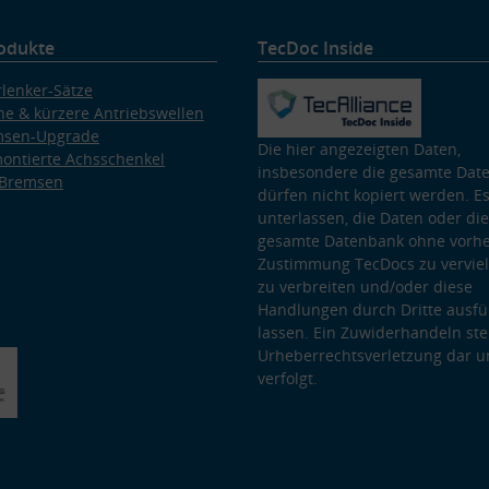
odukte
TecDoc Inside
lenker-Sätze
e & kürzere Antriebswellen
msen-Upgrade
Die hier angezeigten Daten,
ontierte Achsschenkel
insbesondere die gesamte Dat
 Bremsen
dürfen nicht kopiert werden. Es
unterlassen, die Daten oder die
gesamte Datenbank ohne vorhe
Zustimmung TecDocs zu vervielf
zu verbreiten und/oder diese
Handlungen durch Dritte ausfü
lassen. Ein Zuwiderhandeln stel
Urheberrechtsverletzung dar u
verfolgt.