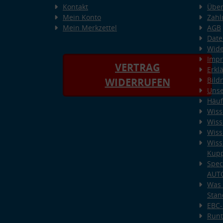
Kontakt
Über
Mein Konto
Zahl
Mein Merkzettel
AGB
Date
Wide
Imp
VERTRAG
Erkl
Bild
WIDERRUFEN
Unse
Häuf
Wiss
Wiss
Wiss
Wiss
Kup
Spec
AUT
Was 
Stan
EBC-
Runt