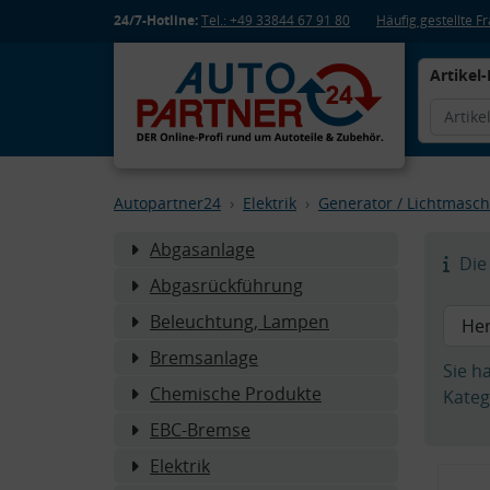
24/7-Hotline:
Tel.: +49 33844 67 91 80
Häufig gestellte 
Artikel-
Autopartner24
Elektrik
Generator / Lichtmasch
Abgasanlage
Die 
Abgasrückführung
Beleuchtung, Lampen
Bremsanlage
Sie h
Chemische Produkte
Kateg
EBC-Bremse
Elektrik