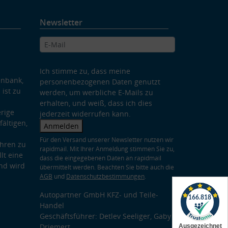
Newsletter
Ich stimme zu, dass meine
enbank,
personenbezogenen Daten genutzt
 ist zu
werden, um werbliche E-Mails zu
erhalten, und weiß, dass ich dies
rige
jederzeit widerrufen kann.
ältigen,
Anmelden
Für den Versand unserer Newsletter nutzen wir
hren zu
rapidmail. Mit Ihrer Anmeldung stimmen Sie zu,
lt eine
dass die eingegebenen Daten an rapidmail
nd wird
übermittelt werden. Beachten Sie bitte auch die
AGB
und
Datenschutzbestimmungen
.
Autopartner GmbH KFZ- und Teile-
Handel
Geschäftsführer: Detlev Seeliger, Gaby
Driemert