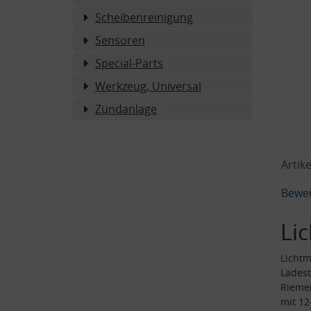
Scheibenreinigung
Sensoren
Special-Parts
Werkzeug, Universal
Zündanlage
Artike
Bewe
Li
Lichtm
Lades
Riemen
mit 12