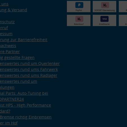
 uns
ung & Versand
nschutz
rruf
ressum
ärung zur Barrierefreiheit
nachweis
re Partner
ig gestellte Fragen
enswertes rund um Querlenker
enswertes rund ums Fahrwerk
enswertes rund ums Radlager
enswertes rund um
plungen
ial Parts: Auto-Tuning bei
OPARTNER24
ist HPS - High Performance
dard?
Bremse richtig Einbremsen
er im Hof