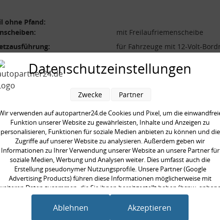
l ohne Pfand:
nscheiben:
mit Freilaufriemenscheibe
etzausführung:
für Fahrzeuge mit 12-Volt-Bord
ator-Ladestrom [A]:
150,0 A
Datenschutzeinstellungen
nscheiben-Ø [mm]:
50 mm
nanzahl:
6
Zwecke
Partner
ung [V]:
14,0 V
Wir verwenden auf autopartner24.de Cookies und Pixel, um die einwandfrei
Funktion unserer Website zu gewährleisten, Inhalte und Anzeigen zu
personalisieren, Funktionen für soziale Medien anbieten zu können und die
Zugriffe auf unserer Website zu analysieren. Außerdem geben wir
Informationen zu Ihrer Verwendung unserer Website an unsere Partner für
soziale Medien, Werbung und Analysen weiter. Dies umfasst auch die
en kauften auch
Erstellung pseudonymer Nutzungsprofile. Unsere Partner (Google
Advertising Products) führen diese Informationen möglicherweise mit
weiteren Daten zusammen, die Sie ihnen bereitgestellt haben (bspw. anhan
eines persönlichen Accounts) oder welche sie im Rahmen Ihrer Nutzung der
Dienste gesammelt haben (bspw. Nutzungsdaten anderer Geräte). Ihre
Ablehnen
Akzeptieren
Einwilligung zur Nutzung von Cookies und Pixeln können Sie jederzeit