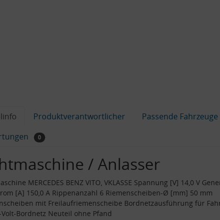
linfo
Produktverantwortlicher
Passende Fahrzeuge
rtungen
0
chtmaschine / Anlasser
aschine MERCEDES BENZ VITO, VKLASSE Spannung [V] 14,0 V Gener
trom [A] 150,0 A Rippenanzahl 6 Riemenscheiben-Ø [mm] 50 mm
scheiben mit Freilaufriemenscheibe Bordnetzausführung für Fah
-Volt-Bordnetz Neuteil ohne Pfand