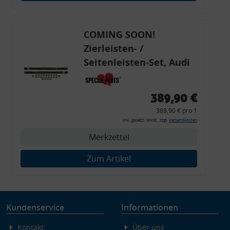
Endgeräteeigenschaften zur Identifikation aktiv abfragen
COMING SOON!
Zierleisten- /
Seitenleisten-Set, Audi
80 Cabrio, Coupe, S2, (6x
Zierleiste, 2x Kappe,
389,90 €
Clipse,
389,90 € pro 1
Montagewerkzeug)
inkl. gesetzl. MwSt., zzgl.
Versandkosten
Merkzettel
Zum Artikel
Kundenservice
Informationen
Kontakt
Über uns