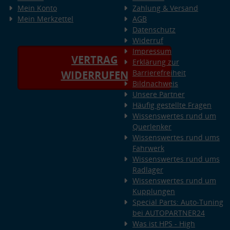
Mein Konto
Zahlung & Versand
Mein Merkzettel
AGB
Datenschutz
Widerruf
Impressum
VERTRAG
Erklärung zur
Barrierefreiheit
WIDERRUFEN
Bildnachweis
Unsere Partner
Häufig gestellte Fragen
Wissenswertes rund um
Querlenker
Wissenswertes rund ums
Fahrwerk
Wissenswertes rund ums
Radlager
Wissenswertes rund um
Kupplungen
Special Parts: Auto-Tuning
bei AUTOPARTNER24
Was ist HPS - High