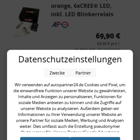
orange, 6xCREE® LED,
inkl. LED Blinkerrelais
CF 14
69,90 €
69,90 € pro 1
inkl. gesetzl. MwSt., zzgl.
Versandkosten
Datenschutzeinstellungen
Merkzettel
Zum Artikel
Zwecke
Partner
Wir verwenden auf autopartner24.de Cookies und Pixel, um
die einwandfreie Funktion unserer Website zu gewährleisten,
Inhalte und Anzeigen zu personalisieren, Funktionen für
Rückleuchtenband mit
soziale Medien anbieten zu können und die Zugriffe auf
Blinker, rot, US-Ecken,
unserer Website zu analysieren. Außerdem geben wir
Informationen zu Ihrer Verwendung unserer Website an
Audi 80 Cabrio, Typ 89,
unsere Partner für soziale Medien, Werbung und Analysen
OE-Nr.: 8G0945225 +
weiter. Dies umfasst auch die Erstellung pseudonymer
8G0945225C
Nutzungsprofile. Unsere Partner (Google Advertising
999,99 €
Products) führen diese Informationen möglicherweise mit