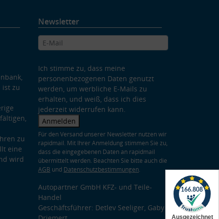
Newsletter
Ich stimme zu, dass meine
enbank,
personenbezogenen Daten genutzt
 ist zu
werden, um werbliche E-Mails zu
erhalten, und weiß, dass ich dies
rige
jederzeit widerrufen kann.
ältigen,
Anmelden
Für den Versand unserer Newsletter nutzen wir
hren zu
rapidmail. Mit Ihrer Anmeldung stimmen Sie zu,
lt eine
dass die eingegebenen Daten an rapidmail
nd wird
übermittelt werden. Beachten Sie bitte auch die
AGB
und
Datenschutzbestimmungen
.
Autopartner GmbH KFZ- und Teile-
Handel
Geschäftsführer: Detlev Seeliger, Gaby
Driemert