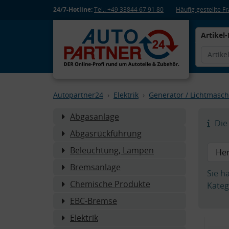
24/7-Hotline:
Tel.: +49 33844 67 91 80
Häufig gestellte 
Artikel-
Autopartner24
Elektrik
Generator / Lichtmasch
Abgasanlage
Die 
Abgasrückführung
Beleuchtung, Lampen
Bremsanlage
Sie h
Chemische Produkte
Kateg
EBC-Bremse
Elektrik