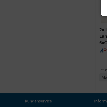
2x 
Lam
6xC
ink
Bli
v
14
inkl. g
Me
Kundenservice
Inform