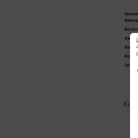
Neutei
Rieme
Bordn
Gener
Rieme
Rippe
Spann
Kund