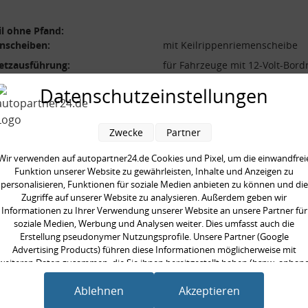
l ohne Pfand:
nscheiben:
mit Keilrippenriemenscheibe
etzausführung:
für Fahrzeuge mit 12-Volt-Bord
ator-Ladestrom [A]:
110,0 A
Datenschutzeinstellungen
nscheiben-Ø [mm]:
50 mm
nanzahl:
6
Zwecke
Partner
ung [V]:
14,0 V
Wir verwenden auf autopartner24.de Cookies und Pixel, um die einwandfrei
Funktion unserer Website zu gewährleisten, Inhalte und Anzeigen zu
personalisieren, Funktionen für soziale Medien anbieten zu können und die
Zugriffe auf unserer Website zu analysieren. Außerdem geben wir
Informationen zu Ihrer Verwendung unserer Website an unsere Partner für
soziale Medien, Werbung und Analysen weiter. Dies umfasst auch die
en kauften auch
Erstellung pseudonymer Nutzungsprofile. Unsere Partner (Google
Advertising Products) führen diese Informationen möglicherweise mit
weiteren Daten zusammen, die Sie ihnen bereitgestellt haben (bspw. anhan
eines persönlichen Accounts) oder welche sie im Rahmen Ihrer Nutzung der
Dienste gesammelt haben (bspw. Nutzungsdaten anderer Geräte). Ihre
Ablehnen
Akzeptieren
Einwilligung zur Nutzung von Cookies und Pixeln können Sie jederzeit