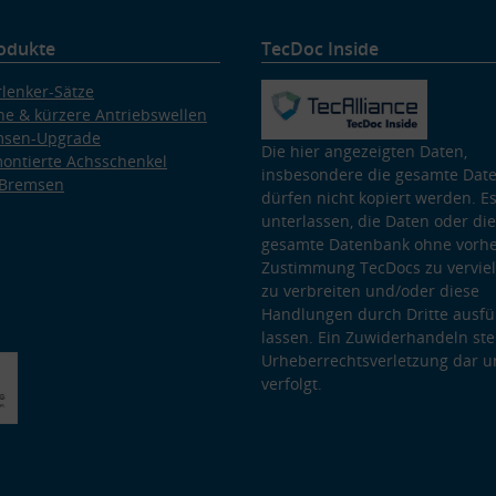
odukte
TecDoc Inside
lenker-Sätze
e & kürzere Antriebswellen
msen-Upgrade
Die hier angezeigten Daten,
ontierte Achsschenkel
insbesondere die gesamte Dat
 Bremsen
dürfen nicht kopiert werden. Es
unterlassen, die Daten oder die
gesamte Datenbank ohne vorhe
Zustimmung TecDocs zu vervielf
zu verbreiten und/oder diese
Handlungen durch Dritte ausfü
lassen. Ein Zuwiderhandeln stel
Urheberrechtsverletzung dar u
verfolgt.