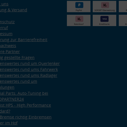
 uns
ung & Versand
nschutz
rruf
ressum
ärung zur Barrierefreiheit
nachweis
re Partner
ig gestellte Fragen
enswertes rund um Querlenker
enswertes rund ums Fahrwerk
enswertes rund ums Radlager
enswertes rund um
plungen
ial Parts: Auto-Tuning bei
OPARTNER24
ist HPS - High Performance
dard?
Bremse richtig Einbremsen
er im Hof