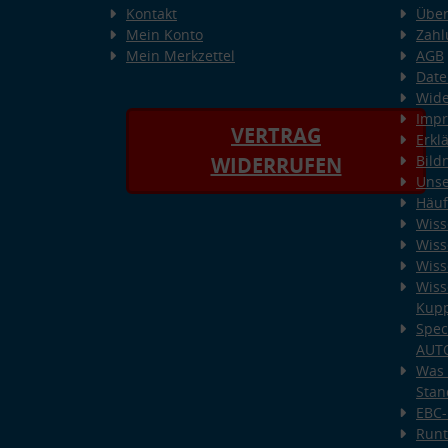
Kontakt
Über
Mein Konto
Zahl
Mein Merkzettel
AGB
Date
Wide
Imp
VERTRAG
Erkl
Bild
WIDERRUFEN
Unse
Häuf
Wiss
Wiss
Wiss
Wiss
Kup
Spec
AUT
Was 
Stan
EBC-
Runt