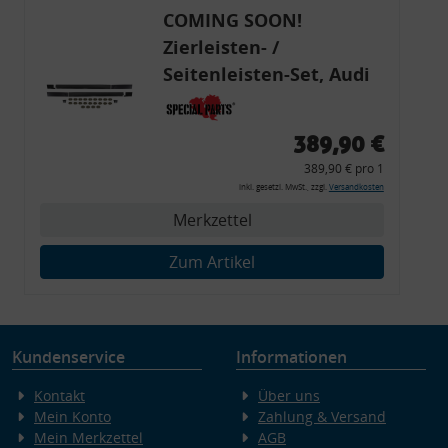
COMING SOON!
Zierleisten- /
Seitenleisten-Set, Audi
80 Cabrio, Coupe, S2, (6x
Zierleiste, 2x Kappe,
389,90 €
Clipse,
389,90 € pro 1
Montagewerkzeug)
inkl. gesetzl. MwSt., zzgl.
Versandkosten
Merkzettel
Zum Artikel
Kundenservice
Informationen
Kontakt
Über uns
Mein Konto
Zahlung & Versand
Mein Merkzettel
AGB