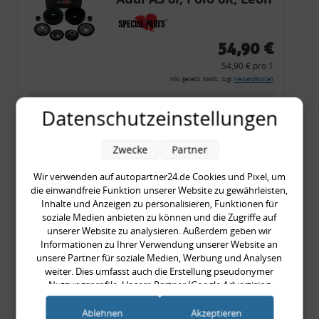
54,90 €
54,90 € pro 1
inkl. gesetzl. MwSt., zzgl.
Versandkosten
Merkzettel
Datenschutzeinstellungen
Zum Artikel
Zwecke
Partner
Wir verwenden auf autopartner24.de Cookies und Pixel, um
Rückleuchtenband mit
die einwandfreie Funktion unserer Website zu gewährleisten,
Inhalte und Anzeigen zu personalisieren, Funktionen für
Blinker, rot, US-Ecken,
soziale Medien anbieten zu können und die Zugriffe auf
Audi 80 Cabrio, Typ 89,
unserer Website zu analysieren. Außerdem geben wir
Informationen zu Ihrer Verwendung unserer Website an
OE-Nr.: 8G0945225 +
unsere Partner für soziale Medien, Werbung und Analysen
8G0945225C
weiter. Dies umfasst auch die Erstellung pseudonymer
999,99 €
Nutzungsprofile. Unsere Partner (Google Advertising
999,99 € pro 1
Products) führen diese Informationen möglicherweise mit
weiteren Daten zusammen, die Sie ihnen bereitgestellt haben
inkl. gesetzl. MwSt., zzgl.
Versandkosten
Ablehnen
Akzeptieren