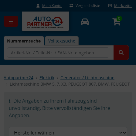
Mein Konto
Vergleichsliste
Merkzettel
0
Nummernsuche
Volltextsuche
Autopartner24
Elektrik
Generator / Lichtmaschine
Lichtmaschine BMW 5, 7, X3, PEUGEOT 807, BMW, PEUGEOT
Die Angaben zu Ihrem Fahrzeug sind
unvollständig. Bitte vervollständigen Sie Ihre
Angaben.