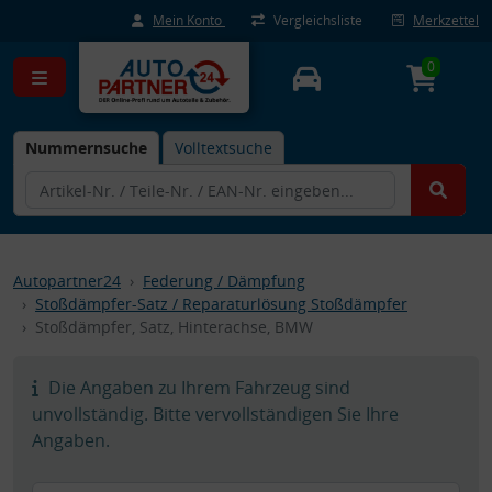
Mein Konto
Vergleichsliste
Merkzettel
0
Nummernsuche
Volltextsuche
Autopartner24
Federung / Dämpfung
Stoßdämpfer-Satz / Reparaturlösung Stoßdämpfer
Stoßdämpfer, Satz, Hinterachse, BMW
Die Angaben zu Ihrem Fahrzeug sind
unvollständig. Bitte vervollständigen Sie Ihre
Angaben.