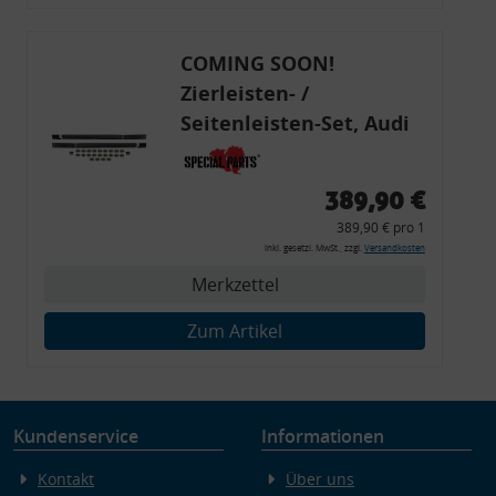
Endgeräteeigenschaften zur Identifikation aktiv abfragen
COMING SOON!
Zierleisten- /
Seitenleisten-Set, Audi
80 Cabrio, Coupe, S2, (6x
Zierleiste, 2x Kappe,
389,90 €
Clipse,
389,90 € pro 1
Montagewerkzeug)
inkl. gesetzl. MwSt., zzgl.
Versandkosten
Merkzettel
Zum Artikel
Kundenservice
Informationen
Kontakt
Über uns