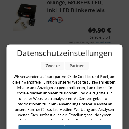
orange, 6xCREE® LED,
inkl. LED Blinkerrelais
CF 14
69,90 €
69,90 € pro 1
inkl. gesetzl. MwSt., zzgl.
Versandkosten
Datenschutzeinstellungen
Merkzettel
Zum Artikel
Zwecke
Partner
Wir verwenden auf autopartner24.de Cookies und Pixel, um
die einwandfreie Funktion unserer Website zu gewährleisten,
Rückleuchtenband mit
Inhalte und Anzeigen zu personalisieren, Funktionen für
soziale Medien anbieten zu können und die Zugriffe auf
Blinker, rot, US-Ecken,
unserer Website zu analysieren. Außerdem geben wir
Audi 80 Cabrio, Typ 89,
Informationen zu Ihrer Verwendung unserer Website an
unsere Partner für soziale Medien, Werbung und Analysen
OE-Nr.: 8G0945225 +
weiter. Dies umfasst auch die Erstellung pseudonymer
8G0945225C
Nutzungsprofile. Unsere Partner (Google Advertising
999,99 €
Products) führen diese Informationen möglicherweise mit