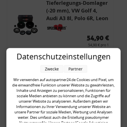
Tieferlegungs-Domlager
(-20 mm), VW Golf 4,
Audi A3 8l, Polo 6R, Leon
54,90 €
54,90 € pro 1
inkl. gesetzl. MwSt., zzgl.
Versandkosten
Datenschutzeinstellungen
Merkzettel
Zwecke
Partner
Zum Artikel
Wir verwenden auf autopartner24.de Cookies und Pixel, um
die einwandfreie Funktion unserer Website zu gewährleisten,
Inhalte und Anzeigen zu personalisieren, Funktionen für
Rückleuchtenband mit
soziale Medien anbieten zu können und die Zugriffe auf
unserer Website zu analysieren. Außerdem geben wir
Blinker, rot, US-Ecken,
Informationen zu Ihrer Verwendung unserer Website an
Audi 80 Cabrio, Typ 89,
unsere Partner für soziale Medien, Werbung und Analysen
OE-Nr.: 8G0945225 +
weiter. Dies umfasst auch die Erstellung pseudonymer
Nutzungsprofile. Unsere Partner (Google Advertising
8G0945225C