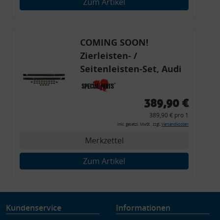
Zum Artikel
Verwendung genauer Standortdaten
Endgeräteeigenschaften zur Identifikation aktiv abfragen
COMING SOON!
Zierleisten- /
Seitenleisten-Set, Audi
80 Cabrio, Coupe, S2, (6x
Zierleiste, 2x Kappe,
389,90 €
Clipse,
389,90 € pro 1
Montagewerkzeug)
inkl. gesetzl. MwSt., zzgl.
Versandkosten
Merkzettel
Zum Artikel
Kundenservice
Informationen