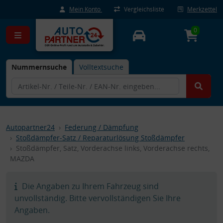
Mein Konto
Vergleichsliste
Merkzettel
0
Nummernsuche
Volltextsuche
Autopartner24
Federung / Dämpfung
Stoßdämpfer-Satz / Reparaturlösung Stoßdämpfer
Stoßdämpfer, Satz, Vorderachse links, Vorderachse rechts,
MAZDA
Die Angaben zu Ihrem Fahrzeug sind
unvollständig. Bitte vervollständigen Sie Ihre
Angaben.