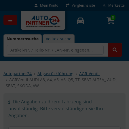
Mein Konto
Vergleichsliste
Merkzettel
0
Nummernsuche
Volltextsuche
Autopartner24
Abgasrückführung
AGR-Ventil
AGRVentil AUDI A3, A4, A5, A6, Q5, TT, SEAT ALTEA,, AUDI,
SEAT, SKODA, VW
Die Angaben zu Ihrem Fahrzeug sind
unvollständig. Bitte vervollständigen Sie Ihre
Angaben.