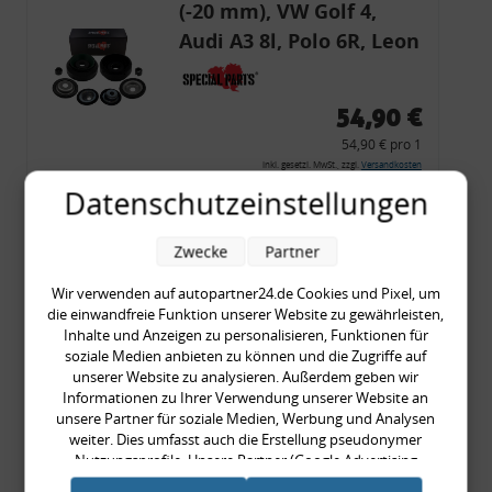
(-20 mm), VW Golf 4,
Audi A3 8l, Polo 6R, Leon
54,90 €
54,90 € pro 1
inkl. gesetzl. MwSt., zzgl.
Versandkosten
Datenschutzeinstellungen
Merkzettel
Zum Artikel
Zwecke
Partner
Wir verwenden auf autopartner24.de Cookies und Pixel, um
die einwandfreie Funktion unserer Website zu gewährleisten,
Rückleuchtenband mit
Inhalte und Anzeigen zu personalisieren, Funktionen für
soziale Medien anbieten zu können und die Zugriffe auf
Blinker, rot, US-Ecken,
unserer Website zu analysieren. Außerdem geben wir
Audi 80 Cabrio, Typ 89,
Informationen zu Ihrer Verwendung unserer Website an
unsere Partner für soziale Medien, Werbung und Analysen
OE-Nr.: 8G0945225 +
weiter. Dies umfasst auch die Erstellung pseudonymer
8G0945225C
Nutzungsprofile. Unsere Partner (Google Advertising
999,99 €
Products) führen diese Informationen möglicherweise mit