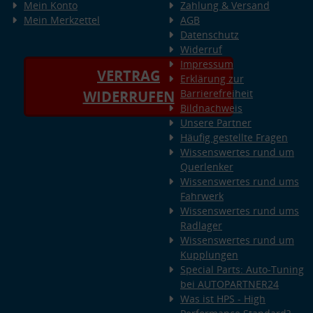
Mein Konto
Zahlung & Versand
Mein Merkzettel
AGB
Datenschutz
Widerruf
Impressum
VERTRAG
Erklärung zur
Barrierefreiheit
WIDERRUFEN
Bildnachweis
Unsere Partner
Häufig gestellte Fragen
Wissenswertes rund um
Querlenker
Wissenswertes rund ums
Fahrwerk
Wissenswertes rund ums
Radlager
Wissenswertes rund um
Kupplungen
Special Parts: Auto-Tuning
bei AUTOPARTNER24
Was ist HPS - High