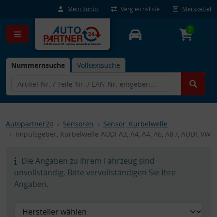
Mein Konto
Vergleichsliste
Merkzettel
0
Nummernsuche
Volltextsuche
Autopartner24
Sensoren
Sensor, Kurbelwelle
Impulsgeber, Kurbelwelle AUDI A3, A4, A4, A6, A8 /, AUDI, VW
Die Angaben zu Ihrem Fahrzeug sind
unvollständig. Bitte vervollständigen Sie Ihre
Angaben.