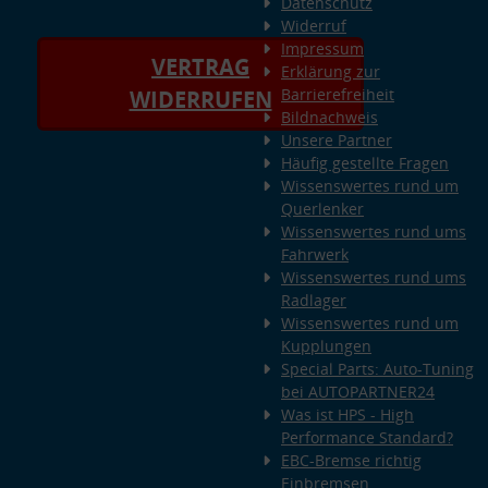
Datenschutz
Widerruf
Impressum
VERTRAG
Erklärung zur
Barrierefreiheit
WIDERRUFEN
Bildnachweis
Unsere Partner
Häufig gestellte Fragen
Wissenswertes rund um
Querlenker
Wissenswertes rund ums
Fahrwerk
Wissenswertes rund ums
Radlager
Wissenswertes rund um
Kupplungen
Special Parts: Auto-Tuning
bei AUTOPARTNER24
Was ist HPS - High
Performance Standard?
EBC-Bremse richtig
Einbremsen