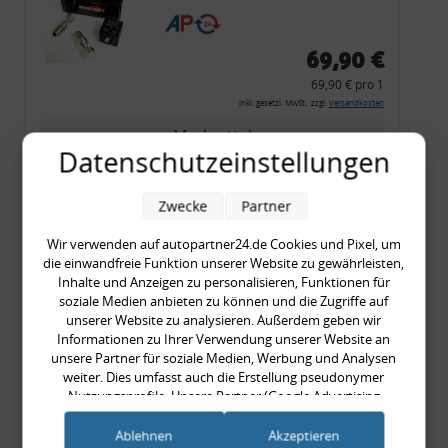
CF 14
69,90 €
69,90 € pro 1
inkl. gesetzl. MwSt., zzgl.
Versandkosten
Merkzettel
Datenschutzeinstellungen
Zum Artikel
Zwecke
Partner
Wir verwenden auf autopartner24.de Cookies und Pixel, um
Rückleuchtenband mit
die einwandfreie Funktion unserer Website zu gewährleisten,
Inhalte und Anzeigen zu personalisieren, Funktionen für
Blinker, rot, US-Ecken,
soziale Medien anbieten zu können und die Zugriffe auf
Audi 80 Cabrio, Typ 89,
unserer Website zu analysieren. Außerdem geben wir
OE-Nr.: 8G0945225 +
Informationen zu Ihrer Verwendung unserer Website an
unsere Partner für soziale Medien, Werbung und Analysen
8G0945225C
weiter. Dies umfasst auch die Erstellung pseudonymer
999,99 €
Nutzungsprofile. Unsere Partner (Google Advertising
999,99 € pro 1
Products) führen diese Informationen möglicherweise mit
inkl. gesetzl. MwSt., zzgl.
Versandkosten
weiteren Daten zusammen, die Sie ihnen bereitgestellt haben
Ablehnen
Akzeptieren