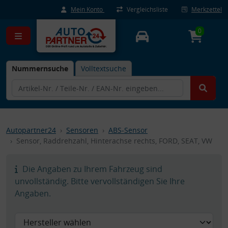
Mein Konto
Vergleichsliste
Merkzettel
0
Nummernsuche
Volltextsuche
Autopartner24
Sensoren
ABS-Sensor
Sensor, Raddrehzahl, Hinterachse rechts, FORD, SEAT, VW
Die Angaben zu Ihrem Fahrzeug sind
unvollständig. Bitte vervollständigen Sie Ihre
Angaben.