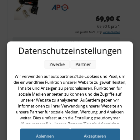
CF 14
69,90 €
69,90 € pro 1
inkl. gesetzl. MwSt., zzgl.
Versandkosten
Merkzettel
Datenschutzeinstellungen
Zum Artikel
Zwecke
Partner
Wir verwenden auf autopartner24.de Cookies und Pixel, um
Rückleuchtenband mit
die einwandfreie Funktion unserer Website zu gewährleisten,
Inhalte und Anzeigen zu personalisieren, Funktionen für
Blinker, rot, US-Ecken,
soziale Medien anbieten zu können und die Zugriffe auf
Audi 80 Cabrio, Typ 89,
unserer Website zu analysieren. Außerdem geben wir
OE-Nr.: 8G0945225 +
Informationen zu Ihrer Verwendung unserer Website an
unsere Partner für soziale Medien, Werbung und Analysen
8G0945225C
weiter. Dies umfasst auch die Erstellung pseudonymer
999,99 €
Nutzungsprofile. Unsere Partner (Google Advertising
999,99 € pro 1
Products) führen diese Informationen möglicherweise mit
inkl. gesetzl. MwSt., zzgl.
Versandkosten
weiteren Daten zusammen, die Sie ihnen bereitgestellt haben
Ablehnen
Akzeptieren