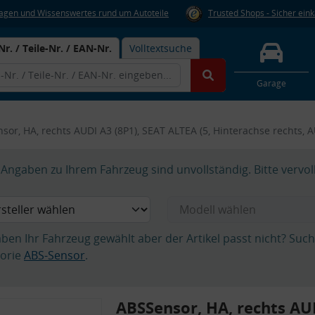
Fragen und Wissenswertes rund um Autoteile
Trusted Shops - Sicher ein
Nr. / Teile-Nr. / EAN-Nr.
Volltextsuche
Garage
sor, HA, rechts AUDI A3 (8P1), SEAT ALTEA (5, Hinterachse rechts, 
Angaben zu Ihrem Fahrzeug sind unvollständig. Bitte vervol
aben Ihr Fahrzeug gewählt aber der Artikel passt nicht? Suc
orie
ABS-Sensor
.
ABSSensor, HA, rechts AUD