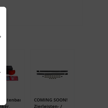
e
d
uchtenband
COMING SOON!
nker,
Zierleisten- /