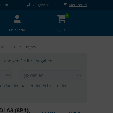
Vergleichsliste
Merkzettel
kaufen
0
Mein Konto
0,00 €
AUDI, SEAT, SKODA, VW
lständigen Sie Ihre Angaben.
hen Sie den passenden Artikel in der
I A3 (8P1),