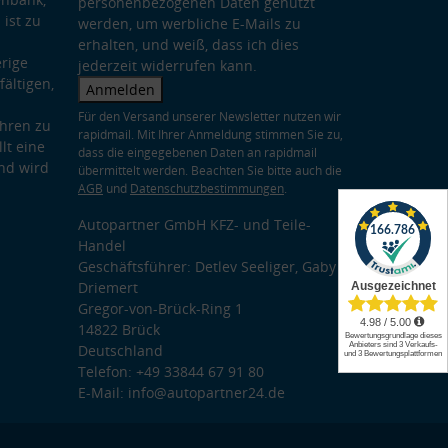
personenbezogenen Daten genutzt
 ist zu
werden, um werbliche E-Mails zu
erhalten, und weiß, dass ich dies
rige
jederzeit widerrufen kann.
ältigen,
Anmelden
Für den Versand unserer Newsletter nutzen wir
hren zu
rapidmail. Mit Ihrer Anmeldung stimmen Sie zu,
lt eine
dass die eingegebenen Daten an rapidmail
nd wird
übermittelt werden. Beachten Sie bitte auch die
AGB
und
Datenschutzbestimmungen
.
Autopartner GmbH KFZ- und Teile-
Handel
Geschäftsführer: Detlev Seeliger, Gaby
Driemert
Gregor-von-Brück-Ring 1
14822 Brück
Deutschland
Telefon: +49 33844 67 91 80
E-Mail: info@autopartner24.de