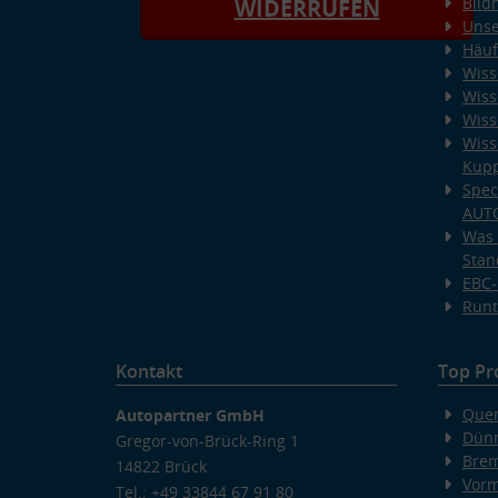
Bild
WIDERRUFEN
Unse
Häuf
Wiss
Wiss
Wiss
Wiss
Kup
Spec
AUT
Was 
Stan
EBC-
Runt
Kontakt
Top Pr
Quer
Autopartner GmbH
Dünn
Gregor-von-Brück-Ring 1
Bre
14822 Brück
Vorm
Tel.: +49 33844 67 91 80