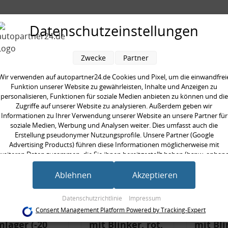
seite:
Hinterachse rechts
Datenschutzeinstellungen
Zwecke
Partner
Wir verwenden auf autopartner24.de Cookies und Pixel, um die einwandfrei
Funktion unserer Website zu gewährleisten, Inhalte und Anzeigen zu
en kauften auch
personalisieren, Funktionen für soziale Medien anbieten zu können und die
Zugriffe auf unserer Website zu analysieren. Außerdem geben wir
Informationen zu Ihrer Verwendung unserer Website an unsere Partner für
soziale Medien, Werbung und Analysen weiter. Dies umfasst auch die
Erstellung pseudonymer Nutzungsprofile. Unsere Partner (Google
Advertising Products) führen diese Informationen möglicherweise mit
weiteren Daten zusammen, die Sie ihnen bereitgestellt haben (bspw. anhan
eines persönlichen Accounts) oder welche sie im Rahmen Ihrer Nutzung der
Dienste gesammelt haben (bspw. Nutzungsdaten anderer Geräte). Ihre
Ablehnen
Akzeptieren
Einwilligung zur Nutzung von Cookies und Pixeln können Sie jederzeit
widerrufen, indem Sie auf den Datenschutz-Button links unten klicken und
Datenschutzrichtlinie
Impressum
dort die entsprechenden Anpassungen vornehmen.
ferlegungs-
Rückleuchtenband
Rückle
Consent Management Platform Powered by Tracking-Expert
lager (-20
mit Blinker, rot,
mit Bli
Zwecke der Datenverarbeitung durch unsere Partner: