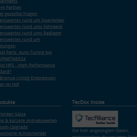
nachweis
re Partner
ig gestellte Fragen
enswertes rund um Querlenker
enswertes rund ums Fahrwerk
enswertes rund ums Radlager
enswertes rund um
plungen
ial Parts: Auto-Tuning bei
OPARTNER24
ist HPS - High Performance
dard?
Bremse richtig Einbremsen
er im Hof
odukte
TecDoc Inside
lenker-Sätze
e & kürzere Antriebswellen
msen-Upgrade
Die hier angezeigten Daten,
ontierte Achsschenkel
insbesondere die gesamte Dat