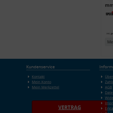
mm)
Aud
6R,
inkl. g
v
Me
Kundenservice
Inform
Kontakt
Über
Mein Konto
Zahl
Mein Merkzettel
AGB
Date
Wide
Imp
VERTRAG
Erkl