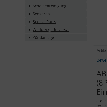
Scheibenreinigung
Sensoren
Special-Parts
Werkzeug, Universal
Zündanlage
Artike
Bewe
AB
(8P
Ei
ABSSen
rechts