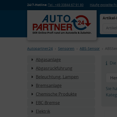
24/7-Hotline:
Tel.: +49 33844 67 91 80
Häufig gestellte 
Artikel-
Autopartner24
Sensoren
ABS-Sensor
ABSSen
Abgasanlage
Die 
Abgasrückführung
Beleuchtung, Lampen
Bremsanlage
Sie h
Chemische Produkte
Kateg
EBC-Bremse
Elektrik