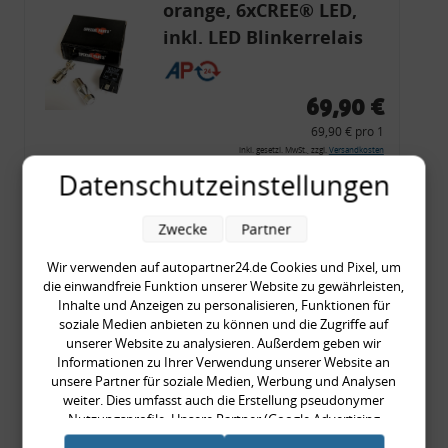
orange, 6xCREE® LED,
inkl. LED Blinkerrelais
CF 14
69,90 €
69,90 € pro 1
inkl. gesetzl. MwSt., zzgl.
Versandkosten
Datenschutzeinstellungen
Merkzettel
Zum Artikel
Zwecke
Partner
Wir verwenden auf autopartner24.de Cookies und Pixel, um
die einwandfreie Funktion unserer Website zu gewährleisten,
Rückleuchtenband mit
Inhalte und Anzeigen zu personalisieren, Funktionen für
soziale Medien anbieten zu können und die Zugriffe auf
Blinker, rot, US-Ecken,
unserer Website zu analysieren. Außerdem geben wir
Audi 80 Cabrio, Typ 89,
Informationen zu Ihrer Verwendung unserer Website an
unsere Partner für soziale Medien, Werbung und Analysen
OE-Nr.: 8G0945225 +
weiter. Dies umfasst auch die Erstellung pseudonymer
8G0945225C
Nutzungsprofile. Unsere Partner (Google Advertising
999,99 €
Products) führen diese Informationen möglicherweise mit