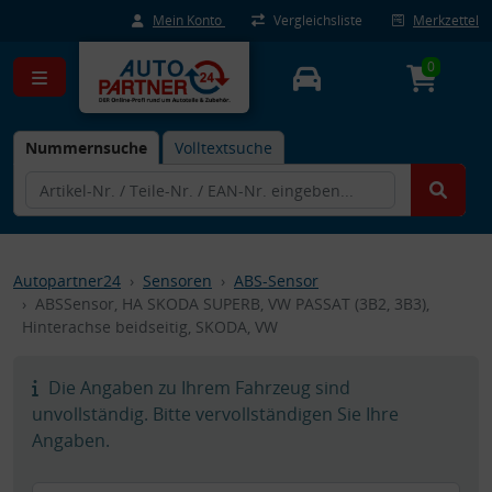
Mein Konto
Vergleichsliste
Merkzettel
0
Nummernsuche
Volltextsuche
Autopartner24
Sensoren
ABS-Sensor
ABSSensor, HA SKODA SUPERB, VW PASSAT (3B2, 3B3),
Hinterachse beidseitig, SKODA, VW
Die Angaben zu Ihrem Fahrzeug sind
unvollständig. Bitte vervollständigen Sie Ihre
Angaben.