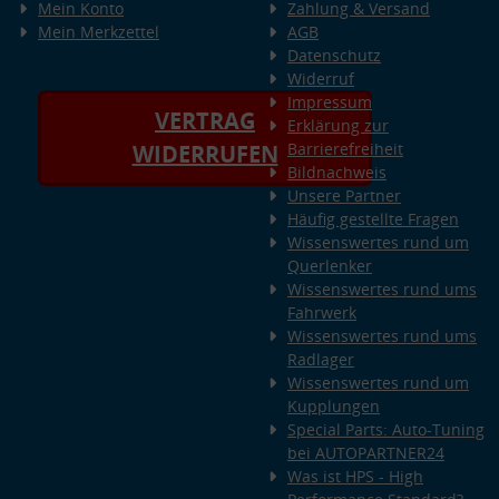
Mein Konto
Zahlung & Versand
Mein Merkzettel
AGB
Datenschutz
Widerruf
Impressum
VERTRAG
Erklärung zur
Barrierefreiheit
WIDERRUFEN
Bildnachweis
Unsere Partner
Häufig gestellte Fragen
Wissenswertes rund um
Querlenker
Wissenswertes rund ums
Fahrwerk
Wissenswertes rund ums
Radlager
Wissenswertes rund um
Kupplungen
Special Parts: Auto-Tuning
bei AUTOPARTNER24
Was ist HPS - High