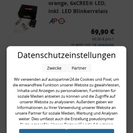
orange, 6xCREE® LED,
inkl. LED Blinkerrelais
CF 14
69,90 €
69,90 € pro 1
inkl. gesetzl. MwSt., zzgl.
Versandkosten
Datenschutzeinstellungen
Merkzettel
Zum Artikel
Zwecke
Partner
Wir verwenden auf autopartner24.de Cookies und Pixel, um
die einwandfreie Funktion unserer Website zu gewährleisten,
Rückleuchtenband mit
Inhalte und Anzeigen zu personalisieren, Funktionen für
soziale Medien anbieten zu können und die Zugriffe auf
Blinker, rot, US-Ecken,
unserer Website zu analysieren. Außerdem geben wir
Audi 80 Cabrio, Typ 89,
Informationen zu Ihrer Verwendung unserer Website an
unsere Partner für soziale Medien, Werbung und Analysen
OE-Nr.: 8G0945225 +
weiter. Dies umfasst auch die Erstellung pseudonymer
8G0945225C
Nutzungsprofile. Unsere Partner (Google Advertising
999,99 €
Products) führen diese Informationen möglicherweise mit