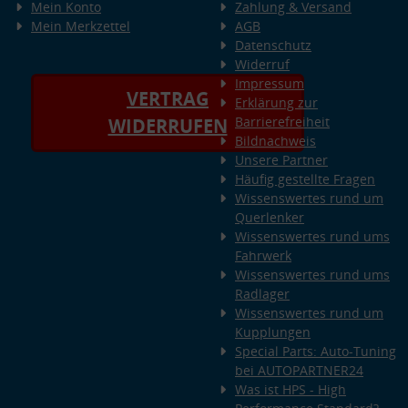
Mein Konto
Zahlung & Versand
Mein Merkzettel
AGB
Datenschutz
Widerruf
Impressum
VERTRAG
Erklärung zur
Barrierefreiheit
WIDERRUFEN
Bildnachweis
Unsere Partner
Häufig gestellte Fragen
Wissenswertes rund um
Querlenker
Wissenswertes rund ums
Fahrwerk
Wissenswertes rund ums
Radlager
Wissenswertes rund um
Kupplungen
Special Parts: Auto-Tuning
bei AUTOPARTNER24
Was ist HPS - High