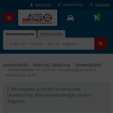
Mein Konto
Vergleichsliste
Merkzettel
0
Nummernsuche
Volltextsuche
Autopartner24
Federung / Dämpfung
Fahrwerksfeder
Fahrwerksfeder VA, AUDI A4, Ausstattungsvariante S,
Vorderachse, AUDI
Die Angaben zu Ihrem Fahrzeug sind
unvollständig. Bitte vervollständigen Sie Ihre
Angaben.