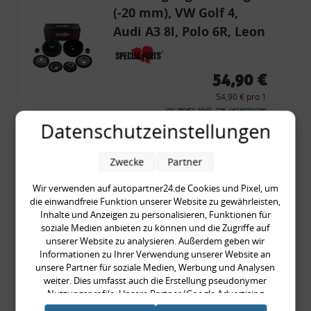
(-20 mm), VW Golf 4,
Audi A3 8l, Polo 6R, Leon
54,90 €
54,90 € pro 1
inkl. gesetzl. MwSt., zzgl.
Versandkosten
Datenschutzeinstellungen
Merkzettel
Zum Artikel
Zwecke
Partner
Wir verwenden auf autopartner24.de Cookies und Pixel, um
die einwandfreie Funktion unserer Website zu gewährleisten,
Inhalte und Anzeigen zu personalisieren, Funktionen für
Rückleuchtenband mit
soziale Medien anbieten zu können und die Zugriffe auf
Blinker, rot, US-Ecken,
unserer Website zu analysieren. Außerdem geben wir
Informationen zu Ihrer Verwendung unserer Website an
Audi 80 Cabrio, Typ 89,
unsere Partner für soziale Medien, Werbung und Analysen
OE-Nr.: 8G0945225 +
weiter. Dies umfasst auch die Erstellung pseudonymer
8G0945225C
Nutzungsprofile. Unsere Partner (Google Advertising
999,99 €
Products) führen diese Informationen möglicherweise mit