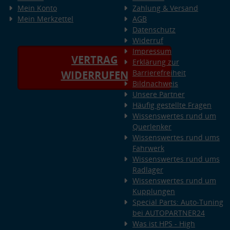
Mein Konto
Zahlung & Versand
Mein Merkzettel
AGB
Datenschutz
Widerruf
Impressum
VERTRAG
Erklärung zur
Barrierefreiheit
WIDERRUFEN
Bildnachweis
Unsere Partner
Häufig gestellte Fragen
Wissenswertes rund um
Querlenker
Wissenswertes rund ums
Fahrwerk
Wissenswertes rund ums
Radlager
Wissenswertes rund um
Kupplungen
Special Parts: Auto-Tuning
bei AUTOPARTNER24
Was ist HPS - High