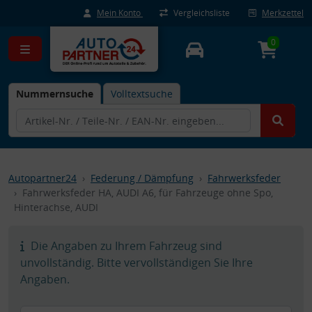
Mein Konto
Vergleichsliste
Merkzettel
0
Nummernsuche
Volltextsuche
Autopartner24
Federung / Dämpfung
Fahrwerksfeder
Fahrwerksfeder HA, AUDI A6, für Fahrzeuge ohne Spo,
Hinterachse, AUDI
Die Angaben zu Ihrem Fahrzeug sind
unvollständig. Bitte vervollständigen Sie Ihre
Angaben.