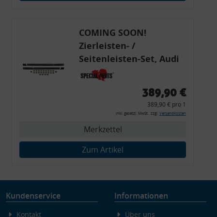
Endgeräteeigenschaften zur Identifikation aktiv abfragen
COMING SOON!
Zierleisten- /
Seitenleisten-Set, Audi
80 Cabrio, Coupe, S2, (6x
Zierleiste, 2x Kappe,
389,90 €
Clipse,
389,90 € pro 1
Montagewerkzeug)
inkl. gesetzl. MwSt., zzgl.
Versandkosten
Merkzettel
Zum Artikel
Kundenservice
Informationen
Kontakt
Über uns