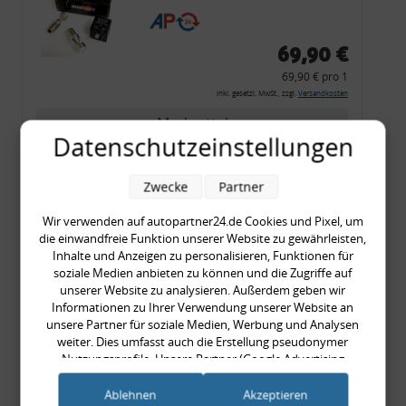
CF 14
69,90 €
69,90 € pro 1
inkl. gesetzl. MwSt., zzgl.
Versandkosten
Merkzettel
Datenschutzeinstellungen
Zum Artikel
Zwecke
Partner
Wir verwenden auf autopartner24.de Cookies und Pixel, um
Rückleuchtenband mit
die einwandfreie Funktion unserer Website zu gewährleisten,
Inhalte und Anzeigen zu personalisieren, Funktionen für
Blinker, rot, US-Ecken,
soziale Medien anbieten zu können und die Zugriffe auf
Audi 80 Cabrio, Typ 89,
unserer Website zu analysieren. Außerdem geben wir
OE-Nr.: 8G0945225 +
Informationen zu Ihrer Verwendung unserer Website an
unsere Partner für soziale Medien, Werbung und Analysen
8G0945225C
weiter. Dies umfasst auch die Erstellung pseudonymer
999,99 €
Nutzungsprofile. Unsere Partner (Google Advertising
999,99 € pro 1
Products) führen diese Informationen möglicherweise mit
inkl. gesetzl. MwSt., zzgl.
Versandkosten
weiteren Daten zusammen, die Sie ihnen bereitgestellt haben
Ablehnen
Akzeptieren