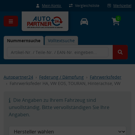
Mein Konto
Vergleichsliste
Merkzettel
0
Nummernsuche
Volltextsuche
Autopartner24
Federung / Dämpfung
Fahrwerksfeder
Fahrwerksfeder HA, VW EOS, TOURAN, Hinterachse, VW
Die Angaben zu Ihrem Fahrzeug sind
unvollständig. Bitte vervollständigen Sie Ihre
Angaben.