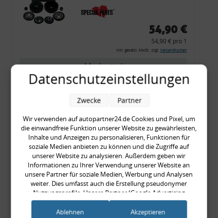
54,90 €
54,90 € pro 1
inkl. gesetzl. MwSt., zzgl.
Versandkosten
Merkzettel
Datenschutzeinstellungen
Zum Artikel
Zwecke
Partner
Wir verwenden auf autopartner24.de Cookies und Pixel, um
Rückleuchtenband mit
die einwandfreie Funktion unserer Website zu gewährleisten,
Inhalte und Anzeigen zu personalisieren, Funktionen für
Blinker, rot, US-Ecken,
soziale Medien anbieten zu können und die Zugriffe auf
Audi 80 Cabrio, Typ 89,
unserer Website zu analysieren. Außerdem geben wir
OE-Nr.: 8G0945225 +
Informationen zu Ihrer Verwendung unserer Website an
unsere Partner für soziale Medien, Werbung und Analysen
8G0945225C
weiter. Dies umfasst auch die Erstellung pseudonymer
999,99 €
Nutzungsprofile. Unsere Partner (Google Advertising
999,99 € pro 1
Products) führen diese Informationen möglicherweise mit
inkl. gesetzl. MwSt., zzgl.
Versandkosten
weiteren Daten zusammen, die Sie ihnen bereitgestellt haben
Ablehnen
Akzeptieren