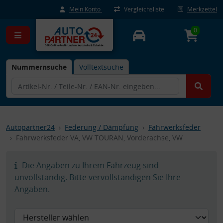
Mein Konto
Vergleichsliste
Merkzettel
0
Nummernsuche
Volltextsuche
Autopartner24
Federung / Dämpfung
Fahrwerksfeder
Fahrwerksfeder VA, VW TOURAN, Vorderachse, VW
Die Angaben zu Ihrem Fahrzeug sind
unvollständig. Bitte vervollständigen Sie Ihre
Angaben.