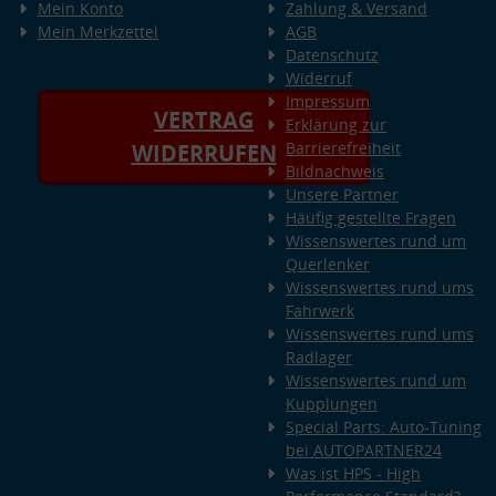
Mein Konto
Zahlung & Versand
Mein Merkzettel
AGB
Datenschutz
Widerruf
Impressum
VERTRAG
Erklärung zur
Barrierefreiheit
WIDERRUFEN
Bildnachweis
Unsere Partner
Häufig gestellte Fragen
Wissenswertes rund um
Querlenker
Wissenswertes rund ums
Fahrwerk
Wissenswertes rund ums
Radlager
Wissenswertes rund um
Kupplungen
Special Parts: Auto-Tuning
bei AUTOPARTNER24
Was ist HPS - High