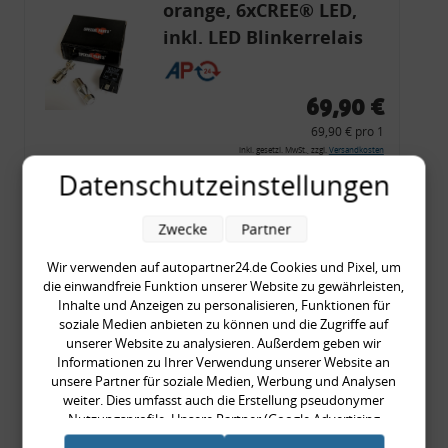
orange, 6xCREE® LED,
inkl. LED Blinkerrelais
CF 14
69,90 €
69,90 € pro 1
inkl. gesetzl. MwSt., zzgl.
Versandkosten
Datenschutzeinstellungen
Merkzettel
Zum Artikel
Zwecke
Partner
Wir verwenden auf autopartner24.de Cookies und Pixel, um
die einwandfreie Funktion unserer Website zu gewährleisten,
Rückleuchtenband mit
Inhalte und Anzeigen zu personalisieren, Funktionen für
soziale Medien anbieten zu können und die Zugriffe auf
Blinker, rot, US-Ecken,
unserer Website zu analysieren. Außerdem geben wir
Audi 80 Cabrio, Typ 89,
Informationen zu Ihrer Verwendung unserer Website an
unsere Partner für soziale Medien, Werbung und Analysen
OE-Nr.: 8G0945225 +
weiter. Dies umfasst auch die Erstellung pseudonymer
8G0945225C
Nutzungsprofile. Unsere Partner (Google Advertising
999,99 €
Products) führen diese Informationen möglicherweise mit