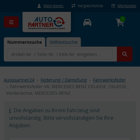
Mein Konto
Vergleichsliste
Merkzettel
0
Nummernsuche
Volltextsuche
Autopartner24
Federung / Dämpfung
Fahrwerksfeder
Fahrwerksfeder VA, MERCEDES BENZ CKLASSE, CKLASSE ,
Vorderachse, MERCEDES-BENZ
Die Angaben zu Ihrem Fahrzeug sind
unvollständig. Bitte vervollständigen Sie Ihre
Angaben.