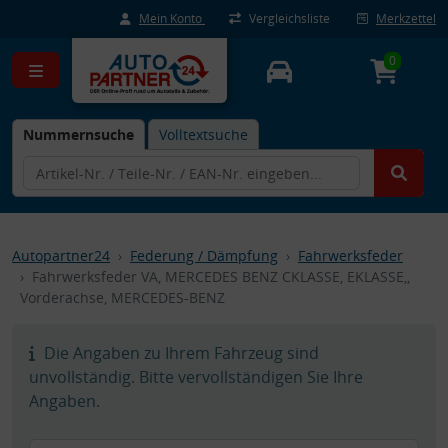
Mein Konto
Vergleichsliste
Merkzettel
0
Nummernsuche
Volltextsuche
Autopartner24
Federung / Dämpfung
Fahrwerksfeder
Fahrwerksfeder VA, MERCEDES BENZ CKLASSE, EKLASSE,,
Vorderachse, MERCEDES-BENZ
Die Angaben zu Ihrem Fahrzeug sind
unvollständig. Bitte vervollständigen Sie Ihre
Angaben.