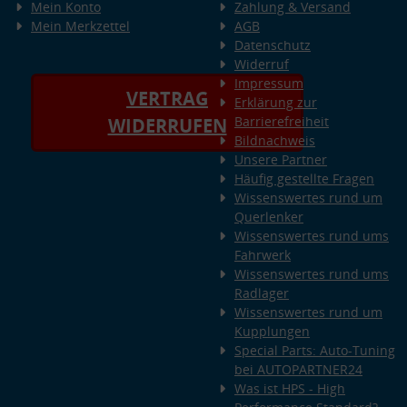
Mein Konto
Zahlung & Versand
Mein Merkzettel
AGB
Datenschutz
Widerruf
Impressum
VERTRAG
Erklärung zur
Barrierefreiheit
WIDERRUFEN
Bildnachweis
Unsere Partner
Häufig gestellte Fragen
Wissenswertes rund um
Querlenker
Wissenswertes rund ums
Fahrwerk
Wissenswertes rund ums
Radlager
Wissenswertes rund um
Kupplungen
Special Parts: Auto-Tuning
bei AUTOPARTNER24
Was ist HPS - High