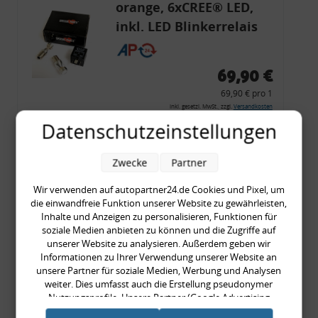
orange, 6xCREE® LED,
inkl. LED Blinkerrelais
CF 14
69,90 €
69,90 € pro 1
inkl. gesetzl. MwSt., zzgl.
Versandkosten
Datenschutzeinstellungen
Merkzettel
Zum Artikel
Zwecke
Partner
Wir verwenden auf autopartner24.de Cookies und Pixel, um
die einwandfreie Funktion unserer Website zu gewährleisten,
Rückleuchtenband mit
Inhalte und Anzeigen zu personalisieren, Funktionen für
soziale Medien anbieten zu können und die Zugriffe auf
Blinker, rot, US-Ecken,
unserer Website zu analysieren. Außerdem geben wir
Audi 80 Cabrio, Typ 89,
Informationen zu Ihrer Verwendung unserer Website an
unsere Partner für soziale Medien, Werbung und Analysen
OE-Nr.: 8G0945225 +
weiter. Dies umfasst auch die Erstellung pseudonymer
8G0945225C
Nutzungsprofile. Unsere Partner (Google Advertising
999,99 €
Products) führen diese Informationen möglicherweise mit