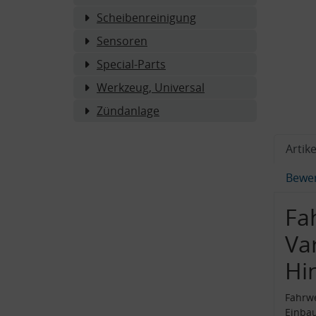
Scheibenreinigung
Sensoren
Special-Parts
Werkzeug, Universal
Zündanlage
Artike
Bewe
Fa
Va
Hi
Fahrwe
Einba