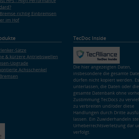
ist HPS - High Performance
dard?
Bremse richtig Einbremsen
er im Hof
odukte
TecDoc Inside
lenker-Sätze
e & kürzere Antriebswellen
msen-Upgrade
Die hier angezeigten Daten,
ontierte Achsschenkel
insbesondere die gesamte Dat
 Bremsen
dürfen nicht kopiert werden. Es
unterlassen, die Daten oder die
gesamte Datenbank ohne vorhe
Zustimmung TecDocs zu vervielf
zu verbreiten und/oder diese
Handlungen durch Dritte ausfü
lassen. Ein Zuwiderhandeln stel
Urheberrechtsverletzung dar u
verfolgt.