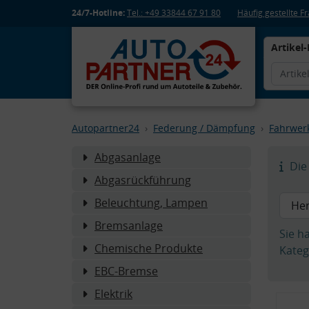
24/7-Hotline:
Tel.: +49 33844 67 91 80
Häufig gestellte 
Artikel-
Autopartner24
Federung / Dämpfung
Fahrwer
Abgasanlage
Die 
Abgasrückführung
Beleuchtung, Lampen
Bremsanlage
Sie h
Chemische Produkte
Kateg
EBC-Bremse
Elektrik