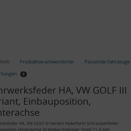
linfo
Produktverantwortlicher
Passende Fahrzeuge
rtungen
0
hrwerksfeder HA, VW GOLF III
riant, Einbauposition,
nterachse
rksfeder HA, VW GOLF III Variant Federform Schraubenfeder
uposition Hinterachse Drahtdurchmesser [mm] 11.3 mm