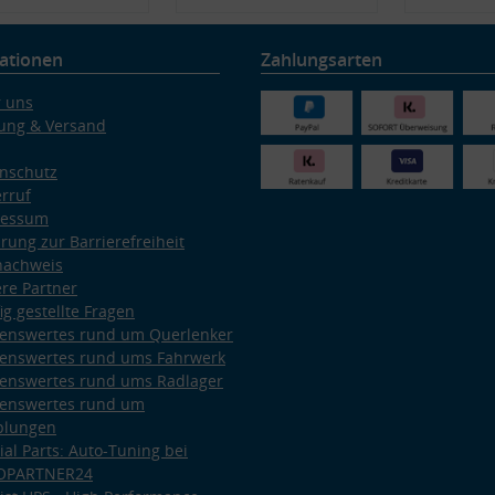
ationen
Zahlungsarten
 uns
ung & Versand
nschutz
rruf
ressum
ärung zur Barrierefreiheit
nachweis
re Partner
ig gestellte Fragen
enswertes rund um Querlenker
enswertes rund ums Fahrwerk
enswertes rund ums Radlager
enswertes rund um
plungen
ial Parts: Auto-Tuning bei
OPARTNER24