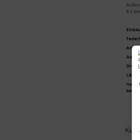
Außen
8.5 be
Einbau
Feder
Anzah
Außen
Draht
Länge
nur p
benöti
Kund