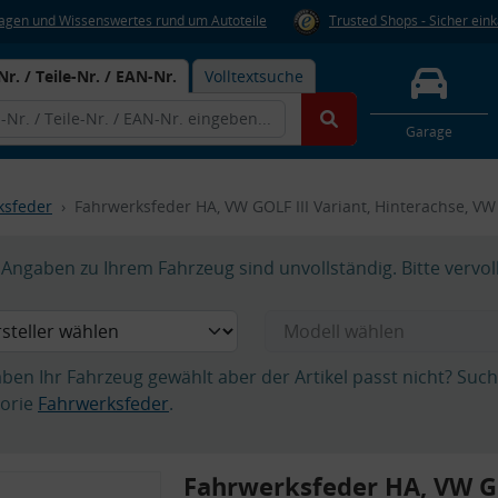
Fragen und Wissenswertes rund um Autoteile
Trusted Shops - Sicher ein
Nr. / Teile-Nr. / EAN-Nr.
Volltextsuche
Garage
ksfeder
Fahrwerksfeder HA, VW GOLF III Variant, Hinterachse, VW
Angaben zu Ihrem Fahrzeug sind unvollständig. Bitte vervol
aben Ihr Fahrzeug gewählt aber der Artikel passt nicht? Suc
orie
Fahrwerksfeder
.
Fahrwerksfeder HA, VW GO