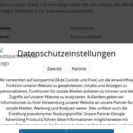
durchmesser [mm] 119 mm Länge [mm] 386 mm Anzahl der Win
nötigte Stückzahl 2 nur paarweise austauschen
seite:
Hinterachse
form:
Schraubenfeder
l der Windungen:
8.5
Datenschutzeinstellungen
durchmesser [mm]:
119 mm
durchmesser [mm]:
11.3 mm
Zwecke
Partner
 [mm]:
386 mm
aarweise austauschen:
Wir verwenden auf autopartner24.de Cookies und Pixel, um die einwandfrei
Funktion unserer Website zu gewährleisten, Inhalte und Anzeigen zu
gte Stückzahl:
2
personalisieren, Funktionen für soziale Medien anbieten zu können und die
Zugriffe auf unserer Website zu analysieren. Außerdem geben wir
Informationen zu Ihrer Verwendung unserer Website an unsere Partner für
soziale Medien, Werbung und Analysen weiter. Dies umfasst auch die
Erstellung pseudonymer Nutzungsprofile. Unsere Partner (Google
Advertising Products) führen diese Informationen möglicherweise mit
en kauften auch
weiteren Daten zusammen, die Sie ihnen bereitgestellt haben (bspw. anhan
eines persönlichen Accounts) oder welche sie im Rahmen Ihrer Nutzung der