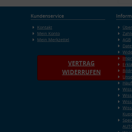
Kundenservice
Inform
Kontakt
Über
Mein Konto
Zahl
Mein Merkzettel
AGB
Date
Wide
Imp
VERTRAG
Erkl
Bild
WIDERRUFEN
Unse
Häuf
Wiss
Wiss
Wiss
Wiss
Kup
Spec
AUT