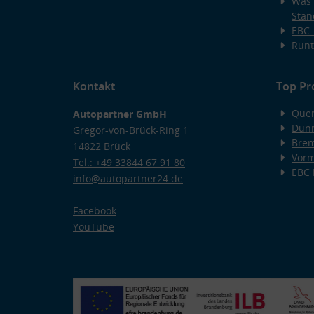
Was 
Stan
EBC-
Runt
Kontakt
Top Pr
Quer
Autopartner GmbH
Dünn
Gregor-von-Brück-Ring 1
Bre
14822 Brück
Vorm
Tel.: +49 33844 67 91 80
EBC
info@autopartner24.de
Facebook
YouTube