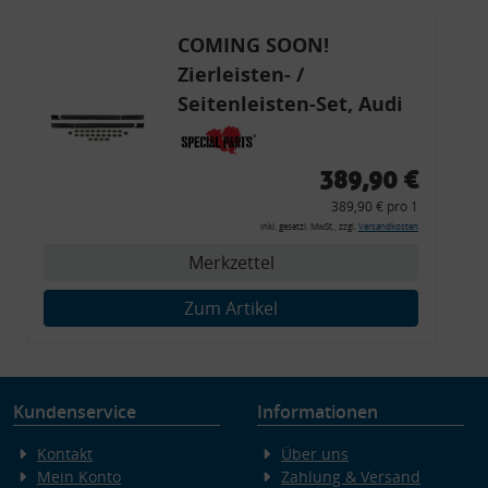
COMING SOON!
Zierleisten- /
Seitenleisten-Set, Audi
80 Cabrio, Coupe, S2, (6x
Zierleiste, 2x Kappe,
389,90 €
Clipse,
389,90 € pro 1
Montagewerkzeug)
inkl. gesetzl. MwSt., zzgl.
Versandkosten
Merkzettel
Zum Artikel
Kundenservice
Informationen
Kontakt
Über uns
Mein Konto
Zahlung & Versand