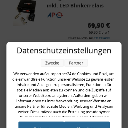
inkl. LED Blinkerrelais
CF 14
69,90 €
69,90 € pro 1
inkl. gesetzl. MwSt., zzgl.
Versandkosten
Merkzettel
Datenschutzeinstellungen
Zum Artikel
Zwecke
Partner
Wir verwenden auf autopartner24.de Cookies und Pixel, um
die einwandfreie Funktion unserer Website zu gewährleisten,
Rückleuchtenband mit
Inhalte und Anzeigen zu personalisieren, Funktionen für
Blinker, rot, US-Ecken,
soziale Medien anbieten zu können und die Zugriffe auf
unserer Website zu analysieren. Außerdem geben wir
Audi 80 Cabrio, Typ 89,
Informationen zu Ihrer Verwendung unserer Website an
OE-Nr.: 8G0945225 +
unsere Partner für soziale Medien, Werbung und Analysen
weiter. Dies umfasst auch die Erstellung pseudonymer
8G0945225C
999,99 €
Nutzungsprofile. Unsere Partner (Google Advertising
Products) führen diese Informationen möglicherweise mit
999,99 € pro 1
weiteren Daten zusammen, die Sie ihnen bereitgestellt haben