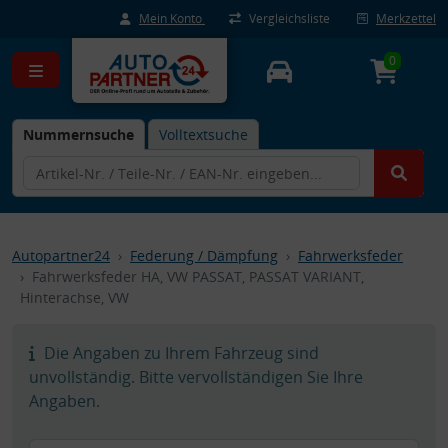
Mein Konto
Vergleichsliste
Merkzettel
0
Nummernsuche
Volltextsuche
Autopartner24
Federung / Dämpfung
Fahrwerksfeder
Fahrwerksfeder HA, VW PASSAT, PASSAT VARIANT,
Hinterachse, VW
Die Angaben zu Ihrem Fahrzeug sind
unvollständig. Bitte vervollständigen Sie Ihre
Angaben.