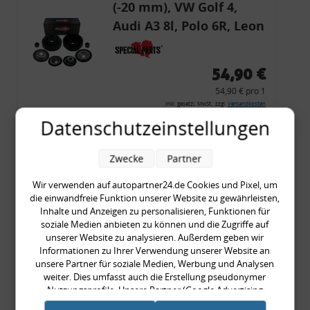
(-20 mm), VW Golf 4,
Audi A3 8l, Polo 6R, Leon
54,90 €
54,90 € pro 1
inkl. gesetzl. MwSt., zzgl.
Versandkosten
Datenschutzeinstellungen
Merkzettel
Zum Artikel
Zwecke
Partner
Wir verwenden auf autopartner24.de Cookies und Pixel, um
die einwandfreie Funktion unserer Website zu gewährleisten,
Rückleuchtenband mit
Inhalte und Anzeigen zu personalisieren, Funktionen für
soziale Medien anbieten zu können und die Zugriffe auf
Blinker, rot, US-Ecken,
unserer Website zu analysieren. Außerdem geben wir
Audi 80 Cabrio, Typ 89,
Informationen zu Ihrer Verwendung unserer Website an
unsere Partner für soziale Medien, Werbung und Analysen
OE-Nr.: 8G0945225 +
weiter. Dies umfasst auch die Erstellung pseudonymer
8G0945225C
Nutzungsprofile. Unsere Partner (Google Advertising
999,99 €
Products) führen diese Informationen möglicherweise mit