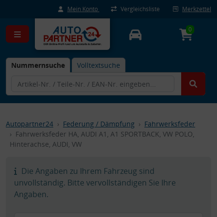
Mein Konto
Vergleichsliste
Merkzettel
0
Nummernsuche
Volltextsuche
Autopartner24
Federung / Dämpfung
Fahrwerksfeder
Fahrwerksfeder HA, AUDI A1, A1 SPORTBACK, VW POLO,
Hinterachse, AUDI, VW
Die Angaben zu Ihrem Fahrzeug sind
unvollständig. Bitte vervollständigen Sie Ihre
Angaben.