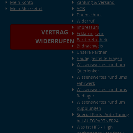
Mein Konto
Zahlung & Versand
Mein Merkzettel
AGB
Datenschutz
Widerruf
Impressum
VERTRAG
Erklärung zur
Barrierefreiheit
WIDERRUFEN
Bildnachweis
Unsere Partner
Häufig gestellte Fragen
Wissenswertes rund um
Querlenker
Wissenswertes rund ums
Fahrwerk
Wissenswertes rund ums
Radlager
Wissenswertes rund um
Kupplungen
Special Parts: Auto-Tuning
bei AUTOPARTNER24
Was ist HPS - High