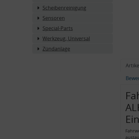
Scheibenreinigung
Sensoren
Special-Parts
Werkzeug, Universal
Zündanlage
Artike
Bewe
Fa
AL
Ei
Fahrw
austau