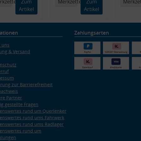
rkzettel
Zum
Merkzettel
Zum
Merkzet
Artikel
Artikel
ationen
Zahlungsarten
 uns
ung & Versand
nschutz
rruf
ressum
ärung zur Barrierefreiheit
nachweis
re Partner
ig gestellte Fragen
enswertes rund um Querlenker
enswertes rund ums Fahrwerk
enswertes rund ums Radlager
enswertes rund um
plungen