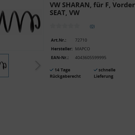
VW SHARAN, für F, Vorder
SEAT, VW
(0)
Art.Nr.:
72710
Hersteller:
MAPCO
EAN-Nr.:
4043605599995
14 Tage
schnelle
Rückgaberecht
Lieferung