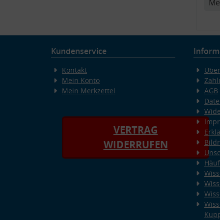
Me
Kundenservice
Inform
Kontakt
Über
Mein Konto
Zahl
Mein Merkzettel
AGB
Date
Wide
Imp
VERTRAG
Erkl
Bild
WIDERRUFEN
Unse
Häuf
Wiss
Wiss
Wiss
Wiss
Kup