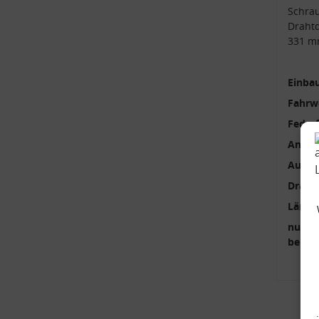
Schrau
Draht
331 m
Einbau
Fahrw
Feder
Anzah
Außen
Draht
Länge
nur p
benöti