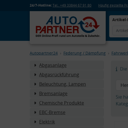
24/7-Hotline:
Tel.: +49 33844 67 91 80
Häufig gestellte 
Artikel-
Autopartner24
Federung / Dämpfung
Fahrwer
Abgasanlage
Die 
Abgasrückführung
Beleuchtung, Lampen
Bremsanlage
Sie h
Chemische Produkte
Kateg
EBC-Bremse
Elektrik