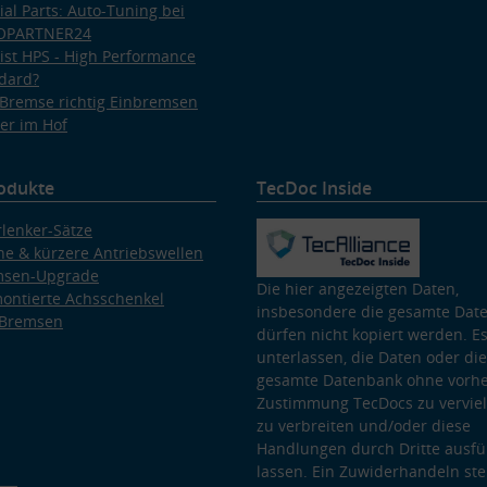
ial Parts: Auto-Tuning bei
OPARTNER24
ist HPS - High Performance
dard?
Bremse richtig Einbremsen
er im Hof
odukte
TecDoc Inside
lenker-Sätze
e & kürzere Antriebswellen
msen-Upgrade
Die hier angezeigten Daten,
ontierte Achsschenkel
insbesondere die gesamte Dat
 Bremsen
dürfen nicht kopiert werden. Es
unterlassen, die Daten oder die
gesamte Datenbank ohne vorhe
Zustimmung TecDocs zu vervielf
zu verbreiten und/oder diese
Handlungen durch Dritte ausfü
lassen. Ein Zuwiderhandeln stel