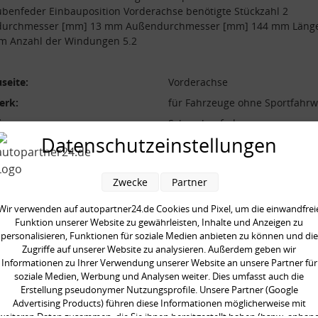
benfeder Einbauposition Vorderachse benötigte Stückzahl 2
durchmesser [mm] 13 mm Außendurchmesser [mm] 144 mm Läng
m Anzahl der Windungen 5.2
seite:
Vorderachse
erk:
für Fahrzeuge ohne Sportfahrw
form:
Schraubenfeder
Datenschutzeinstellungen
l der Windungen:
5.2
durchmesser [mm]:
144 mm
Zwecke
Partner
durchmesser [mm]:
13 mm
 [mm]:
331 mm
Wir verwenden auf autopartner24.de Cookies und Pixel, um die einwandfrei
Funktion unserer Website zu gewährleisten, Inhalte und Anzeigen zu
aarweise austauschen:
personalisieren, Funktionen für soziale Medien anbieten zu können und die
gte Stückzahl:
2
Zugriffe auf unserer Website zu analysieren. Außerdem geben wir
Informationen zu Ihrer Verwendung unserer Website an unsere Partner für
soziale Medien, Werbung und Analysen weiter. Dies umfasst auch die
Erstellung pseudonymer Nutzungsprofile. Unsere Partner (Google
Advertising Products) führen diese Informationen möglicherweise mit
weiteren Daten zusammen, die Sie ihnen bereitgestellt haben (bspw. anhan