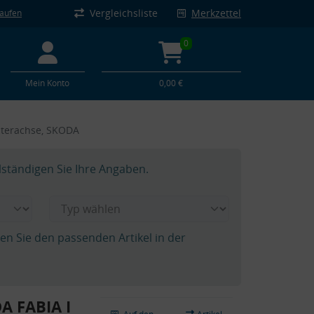
Vergleichsliste
Merkzettel
kaufen
0
Mein Konto
0,00 €
interachse, SKODA
lständigen Sie Ihre Angaben.
hen Sie den passenden Artikel in der
A FABIA I