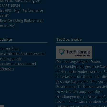
ial Parts: Auto-Tuning bei
OPARTNER24
ist HPS - High Performance
dard?
Bremse richtig Einbremsen
er im Hof
odukte
TecDoc Inside
lenker-Sätze
e & kürzere Antriebswellen
msen-Upgrade
Die hier angezeigten Daten,
ontierte Achsschenkel
insbesondere die gesamte Dat
 Bremsen
dürfen nicht kopiert werden. Es
unterlassen, die Daten oder die
gesamte Datenbank ohne vorhe
Zustimmung TecDocs zu vervielf
zu verbreiten und/oder diese
Handlungen durch Dritte ausfü
lassen. Ein Zuwiderhandeln stel
Urheberrechtsverletzung dar u