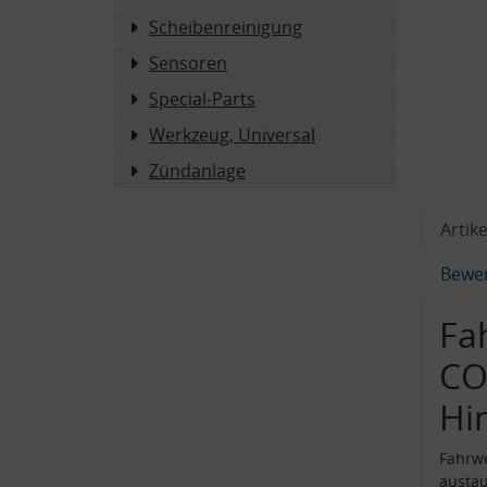
Scheibenreinigung
Sensoren
Special-Parts
Werkzeug, Universal
Zündanlage
Artike
Bewe
Fa
CO
Hi
Fahrwe
austau