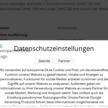
achse benötigte Stückzahl 2 Drahtdurchmesser [mm] 10,5 mm
durchmesser [mm] 100 mm Länge [mm] 326 mm Anzahl der Win
seite:
Hinterachse
rkte Ausführung:
form:
Schraubenfeder
Datenschutzeinstellungen
l der Windungen:
8,5
durchmesser [mm]:
100 mm
durchmesser [mm]:
10,5 mm
Zwecke
Partner
 [mm]:
326 mm
Wir verwenden auf autopartner24.de Cookies und Pixel, um die einwandfrei
Funktion unserer Website zu gewährleisten, Inhalte und Anzeigen zu
aarweise austauschen:
personalisieren, Funktionen für soziale Medien anbieten zu können und die
gte Stückzahl:
2
Zugriffe auf unserer Website zu analysieren. Außerdem geben wir
Informationen zu Ihrer Verwendung unserer Website an unsere Partner für
soziale Medien, Werbung und Analysen weiter. Dies umfasst auch die
Erstellung pseudonymer Nutzungsprofile. Unsere Partner (Google
Advertising Products) führen diese Informationen möglicherweise mit
weiteren Daten zusammen, die Sie ihnen bereitgestellt haben (bspw. anhan