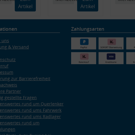
Artikel
Artikel
ationen
Zahlungsarten
 uns
ung & Versand
nschutz
rruf
ressum
ärung zur Barrierefreiheit
nachweis
re Partner
ig gestellte Fragen
enswertes rund um Querlenker
enswertes rund ums Fahrwerk
enswertes rund ums Radlager
enswertes rund um
plungen