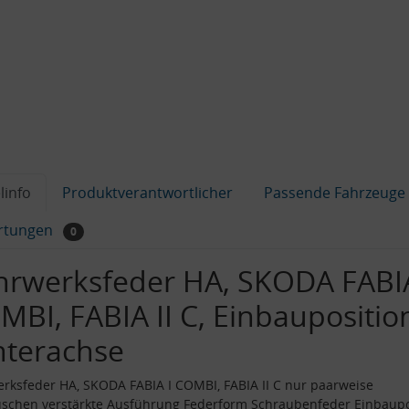
linfo
Produktverantwortlicher
Passende Fahrzeuge
rtungen
0
hrwerksfeder HA, SKODA FABIA
MBI, FABIA II C, Einbaupositio
nterachse
rksfeder HA, SKODA FABIA I COMBI, FABIA II C nur paarweise
schen verstärkte Ausführung Federform Schraubenfeder Einbaupo