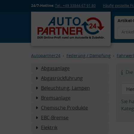
24/7-Hotline:
Tel.: +49 33844 67 91 80
Häufig gestellte 
Artikel-
Autopartner24
Federung / Dämpfung
Fahrwer
Abgasanlage
Die 
Abgasrückführung
Beleuchtung, Lampen
Bremsanlage
Sie h
Chemische Produkte
Kateg
EBC-Bremse
Elektrik