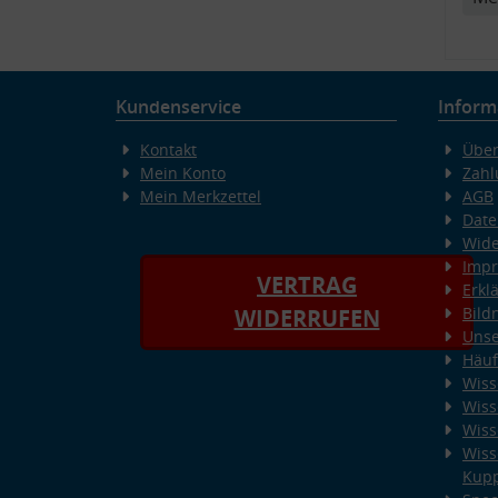
Kundenservice
Inform
Kontakt
Über
Mein Konto
Zahl
Mein Merkzettel
AGB
Date
Wide
Imp
VERTRAG
Erkl
Bild
WIDERRUFEN
Unse
Häuf
Wiss
Wiss
Wiss
Wiss
Kup