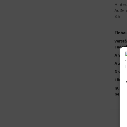
Hinter
Außen
8,5
Einbau
verstä
Feder
Anzah
Außen
Draht
Länge
nur p
benöti