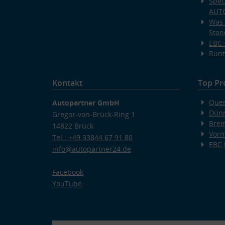
Spec
AUT
Was 
Stan
EBC-
Runt
Kontakt
Top Pr
Quer
Autopartner GmbH
Dünn
Gregor-von-Brück-Ring 1
Bre
14822 Brück
Vorm
Tel.: +49 33844 67 91 80
EBC
info@autopartner24.de
Facebook
YouTube