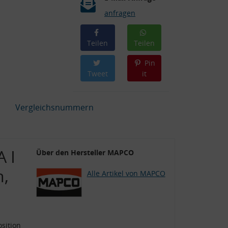
anfragen
Teilen
Teilen
Pin
Tweet
it
Vergleichsnummern
 I
Über den Hersteller MAPCO
n,
Alle Artikel von MAPCO
sition