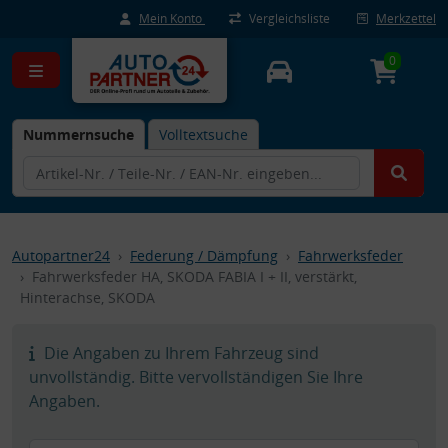
Mein Konto
Vergleichsliste
Merkzettel
0
Nummernsuche
Volltextsuche
Autopartner24
Federung / Dämpfung
Fahrwerksfeder
Fahrwerksfeder HA, SKODA FABIA I + II, verstärkt,
Hinterachse, SKODA
Die Angaben zu Ihrem Fahrzeug sind
unvollständig. Bitte vervollständigen Sie Ihre
Angaben.