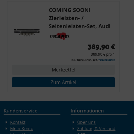
COMING SOON!
Zierleisten- /
Seitenleisten-Set, Audi
80 Cabrio, Coupe, S2, (6x
Zierleiste, 2x Kappe,
389,90 €
Clipse,
389,90 € pro 1
Montagewerkzeug)
inkl. gesetzl. MwSt., zzgl.
Versandkosten
Merkzettel
Zum Artikel
Kundenservice
Informationen
Kontakt
Über uns
Mein Konto
Zahlung & Versand