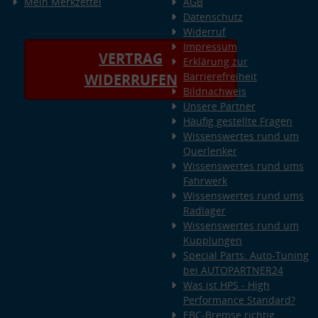
Mein Merkzettel
AGB
Datenschutz
Widerruf
Impressum
VERTRAG
Erklärung zur
Barrierefreiheit
WIDERRUFEN
Bildnachweis
Unsere Partner
Häufig gestellte Fragen
Wissenswertes rund um
Querlenker
Wissenswertes rund ums
Fahrwerk
Wissenswertes rund ums
Radlager
Wissenswertes rund um
Kupplungen
Special Parts: Auto-Tuning
bei AUTOPARTNER24
Was ist HPS - High
Performance Standard?
EBC-Bremse richtig