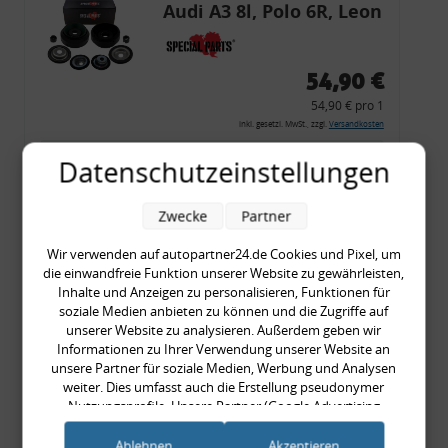
Audi A3 8l, Polo 6R, Leon
54,90 €
54,90 € pro 1
inkl. gesetzl. MwSt., zzgl.
Versandkosten
Merkzettel
Datenschutzeinstellungen
Zum Artikel
Zwecke
Partner
Wir verwenden auf autopartner24.de Cookies und Pixel, um
die einwandfreie Funktion unserer Website zu gewährleisten,
Rückleuchtenband mit
Inhalte und Anzeigen zu personalisieren, Funktionen für
Blinker, rot, US-Ecken,
soziale Medien anbieten zu können und die Zugriffe auf
unserer Website zu analysieren. Außerdem geben wir
Audi 80 Cabrio, Typ 89,
Informationen zu Ihrer Verwendung unserer Website an
OE-Nr.: 8G0945225 +
unsere Partner für soziale Medien, Werbung und Analysen
8G0945225C
weiter. Dies umfasst auch die Erstellung pseudonymer
999,99 €
Nutzungsprofile. Unsere Partner (Google Advertising
Products) führen diese Informationen möglicherweise mit
999,99 € pro 1
weiteren Daten zusammen, die Sie ihnen bereitgestellt haben
Ablehnen
Akzeptieren
inkl. gesetzl. MwSt., zzgl.
Versandkosten