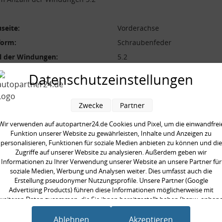
seite:
Vorderachse
form:
Schraubenfeder
l der Windungen:
5.2
durchmesser [mm]:
150 mm
Datenschutzeinstellungen
durchmesser [mm]:
14 mm
 [mm]:
332 mm
Zwecke
Partner
aarweise austauschen:
Wir verwenden auf autopartner24.de Cookies und Pixel, um die einwandfrei
gte Stückzahl:
2
Funktion unserer Website zu gewährleisten, Inhalte und Anzeigen zu
personalisieren, Funktionen für soziale Medien anbieten zu können und die
Zugriffe auf unserer Website zu analysieren. Außerdem geben wir
Informationen zu Ihrer Verwendung unserer Website an unsere Partner für
soziale Medien, Werbung und Analysen weiter. Dies umfasst auch die
Erstellung pseudonymer Nutzungsprofile. Unsere Partner (Google
en kauften auch
Advertising Products) führen diese Informationen möglicherweise mit
weiteren Daten zusammen, die Sie ihnen bereitgestellt haben (bspw. anhan
eines persönlichen Accounts) oder welche sie im Rahmen Ihrer Nutzung der
Dienste gesammelt haben (bspw. Nutzungsdaten anderer Geräte). Ihre
Ablehnen
Akzeptieren