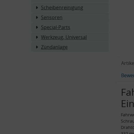
Scheibenreinigung
Sensoren
Special-Parts
Werkzeug, Universal
Zündanlage
Artike
Bewe
Fa
Ei
Fahrw
Schrau
Draht
332 m