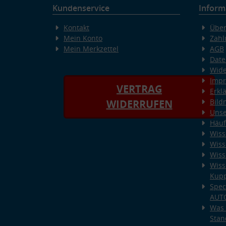
Kundenservice
Inform
Kontakt
Über
Mein Konto
Zahl
Mein Merkzettel
AGB
Date
Wide
Imp
VERTRAG
Erkl
Bild
WIDERRUFEN
Unse
Häuf
Wiss
Wiss
Wiss
Wiss
Kup
Spec
AUT
Was 
Stan