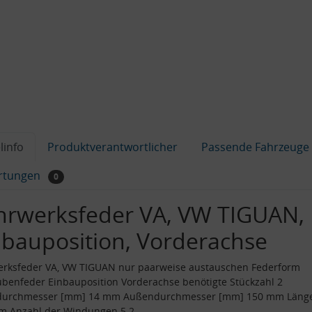
linfo
Produktverantwortlicher
Passende Fahrzeuge
rtungen
0
hrwerksfeder VA, VW TIGUAN,
nbauposition, Vorderachse
erksfeder VA, VW TIGUAN nur paarweise austauschen Federform
benfeder Einbauposition Vorderachse benötigte Stückzahl 2
durchmesser [mm] 14 mm Außendurchmesser [mm] 150 mm Läng
m Anzahl der Windungen 5.2