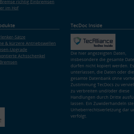
Bremse richtig Einbremsen
er im Hof
odukte
TecDoc Inside
lenker-Sätze
e & kürzere Antriebswellen
msen-Upgrade
Die hier angezeigten Daten,
ontierte Achsschenkel
insbesondere die gesamte Dat
 Bremsen
dürfen nicht kopiert werden. Es
unterlassen, die Daten oder die
gesamte Datenbank ohne vorhe
Zustimmung TecDocs zu vervielf
zu verbreiten und/oder diese
Handlungen durch Dritte ausfü
lassen. Ein Zuwiderhandeln stel
Urheberrechtsverletzung dar u
verfolgt.