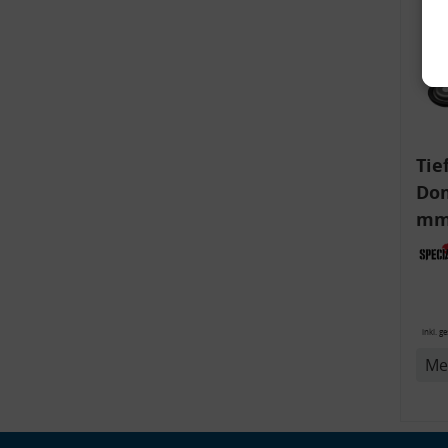
Tie
Dom
mm)
Aud
v
6R,
inkl. g
Me