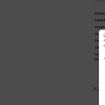
Einbau
Feder
Anzah
Außen
Draht
Länge
nur p
benöti
Kund