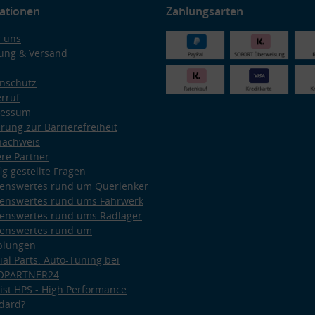
ationen
Zahlungsarten
 uns
ung & Versand
nschutz
rruf
ressum
ärung zur Barrierefreiheit
nachweis
re Partner
ig gestellte Fragen
enswertes rund um Querlenker
enswertes rund ums Fahrwerk
enswertes rund ums Radlager
enswertes rund um
plungen
ial Parts: Auto-Tuning bei
OPARTNER24
ist HPS - High Performance
dard?