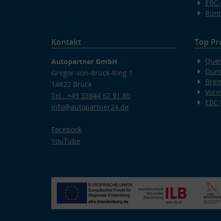
EBC-
Runt
Kontakt
Top Pr
Quer
Autopartner GmbH
Dünn
Gregor-von-Brück-Ring 1
Bre
14822 Brück
Vorm
Tel.: +49 33844 67 91 80
EBC
info@autopartner24.de
Facebook
YouTube