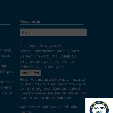
Newsletter
Ich stimme zu, dass meine
enbank,
personenbezogenen Daten genutzt
 ist zu
werden, um werbliche E-Mails zu
erhalten, und weiß, dass ich dies
rige
jederzeit widerrufen kann.
ältigen,
Anmelden
Für den Versand unserer Newsletter nutzen wir
hren zu
rapidmail. Mit Ihrer Anmeldung stimmen Sie zu,
lt eine
dass die eingegebenen Daten an rapidmail
nd wird
übermittelt werden. Beachten Sie bitte auch die
AGB
und
Datenschutzbestimmungen
.
Autopartner GmbH KFZ- und Teile-
Handel