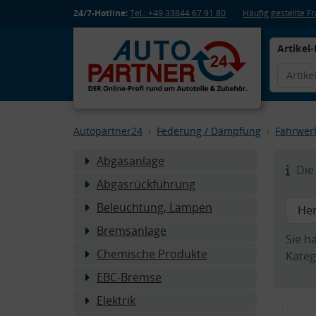
24/7-Hotline:
Tel.: +49 33844 67 91 80
Häufig gestellte 
Artikel-
Autopartner24
Federung / Dämpfung
Fahrwer
Abgasanlage
Die 
Abgasrückführung
Beleuchtung, Lampen
Bremsanlage
Sie h
Chemische Produkte
Kateg
EBC-Bremse
Elektrik