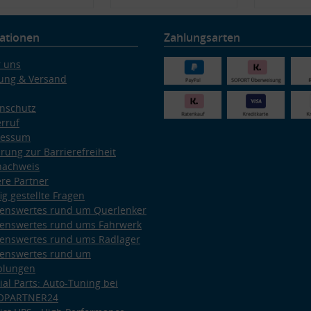
ationen
Zahlungsarten
 uns
ung & Versand
nschutz
rruf
ressum
ärung zur Barrierefreiheit
nachweis
re Partner
ig gestellte Fragen
enswertes rund um Querlenker
enswertes rund ums Fahrwerk
enswertes rund ums Radlager
enswertes rund um
plungen
ial Parts: Auto-Tuning bei
OPARTNER24