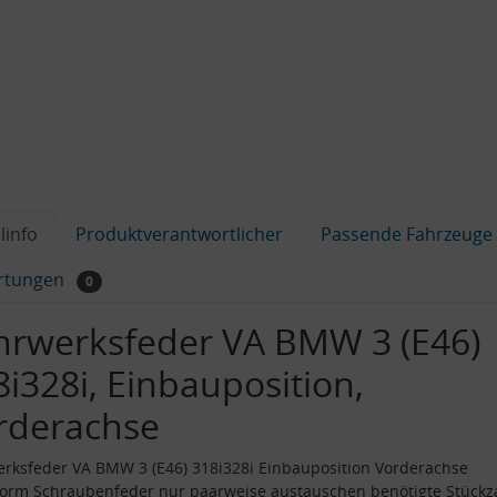
linfo
Produktverantwortlicher
Passende Fahrzeuge
rtungen
0
hrwerksfeder VA BMW 3 (E46)
8i328i, Einbauposition,
rderachse
rksfeder VA BMW 3 (E46) 318i328i Einbauposition Vorderachse
orm Schraubenfeder nur paarweise austauschen benötigte Stückza