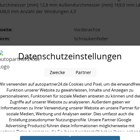
durchmesser [mm] 12,8 mm Außendurchmesser [mm] 169,0 mm L
348,0 mm Anzahl der Windungen 4,3
seite:
Vorderachse
form:
Schraubenfeder
l der Windungen:
4,3
Datenschutzeinstellungen
durchmesser [mm]:
169,0 mm
durchmesser [mm]:
12,8 mm
Zwecke
Partner
 [mm]:
348,0 mm
aarweise austauschen:
Wir verwenden auf autopartner24.de Cookies und Pixel, um die einwandfrei
Funktion unserer Website zu gewährleisten, Inhalte und Anzeigen zu
gte Stückzahl:
2,0
personalisieren, Funktionen für soziale Medien anbieten zu können und die
Zugriffe auf unserer Website zu analysieren. Außerdem geben wir
Informationen zu Ihrer Verwendung unserer Website an unsere Partner für
soziale Medien, Werbung und Analysen weiter. Dies umfasst auch die
Erstellung pseudonymer Nutzungsprofile. Unsere Partner (Google
Advertising Products) führen diese Informationen möglicherweise mit
en kauften auch
weiteren Daten zusammen, die Sie ihnen bereitgestellt haben (bspw. anhan
eines persönlichen Accounts) oder welche sie im Rahmen Ihrer Nutzung der