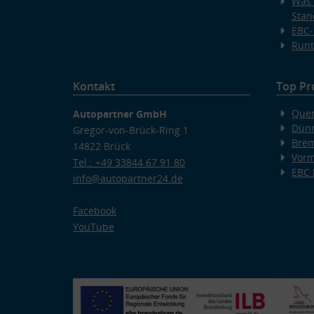
Was 
Stan
EBC-
Runt
Kontakt
Top Pr
Quer
Autopartner GmbH
Dünn
Gregor-von-Brück-Ring 1
Bre
14822 Brück
Vorm
Tel.: +49 33844 67 91 80
EBC
info@autopartner24.de
Facebook
YouTube