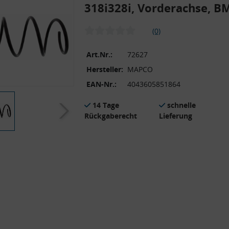
318i328i, Vorderachse, 
(0)
Art.Nr.:
72627
Hersteller:
MAPCO
EAN-Nr.:
4043605851864
14 Tage
schnelle
Rückgaberecht
Lieferung