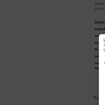
Draht
[mm] 
Einbau
Feder
Anzah
Außen
Draht
Länge
nur p
benöti
Kund