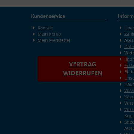
Kundenservice
Inform
Kontakt
Über
Mein Konto
Zahl
Mein Merkzettel
AGB
Date
Wide
Imp
VERTRAG
Erkl
Bild
WIDERRUFEN
Unse
Häuf
Wiss
Wiss
Wiss
Wiss
Kup
Spec
AUT