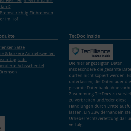
ist HPS - High Performance
dard?
Bremse richtig Einbremsen
er im Hof
odukte
TecDoc Inside
lenker-Sätze
e & kürzere Antriebswellen
msen-Upgrade
Die hier angezeigten Daten,
ontierte Achsschenkel
insbesondere die gesamte Dat
 Bremsen
dürfen nicht kopiert werden. Es
unterlassen, die Daten oder die
gesamte Datenbank ohne vorhe
Zustimmung TecDocs zu vervielf
zu verbreiten und/oder diese
Handlungen durch Dritte ausfü
lassen. Ein Zuwiderhandeln stel
Urheberrechtsverletzung dar u
verfolgt.