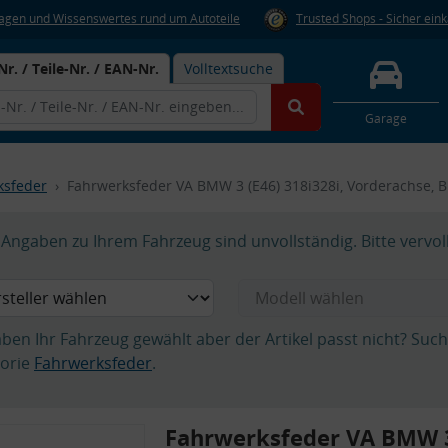
Fragen und Wissenswertes rund um Autoteile
Trusted Shops - Sicher ein
Nr. / Teile-Nr. / EAN-Nr.
Volltextsuche
Garage
ksfeder
Fahrwerksfeder VA BMW 3 (E46) 318i328i, Vorderachse,
Angaben zu Ihrem Fahrzeug sind unvollständig. Bitte vervol
aben Ihr Fahrzeug gewählt aber der Artikel passt nicht? Suc
orie
Fahrwerksfeder
.
Fahrwerksfeder VA BMW 3