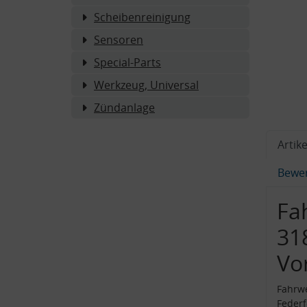
Scheibenreinigung
Sensoren
Special-Parts
Werkzeug, Universal
Zündanlage
Artike
Bewe
Fa
31
Vo
Fahrwe
Federf