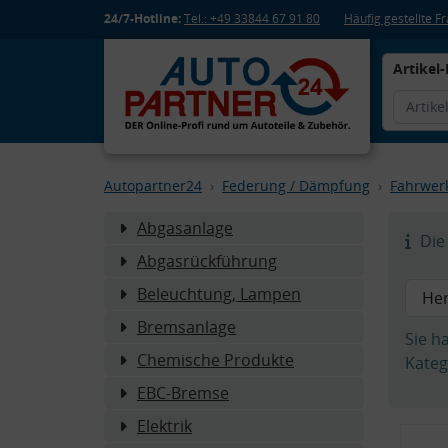
24/7-Hotline:
Tel.: +49 33844 67 91 80
Häufig gestellte 
Artikel-
Autopartner24
Federung / Dämpfung
Fahrwer
Abgasanlage
Die 
Abgasrückführung
Beleuchtung, Lampen
Bremsanlage
Sie h
Chemische Produkte
Kateg
EBC-Bremse
Elektrik