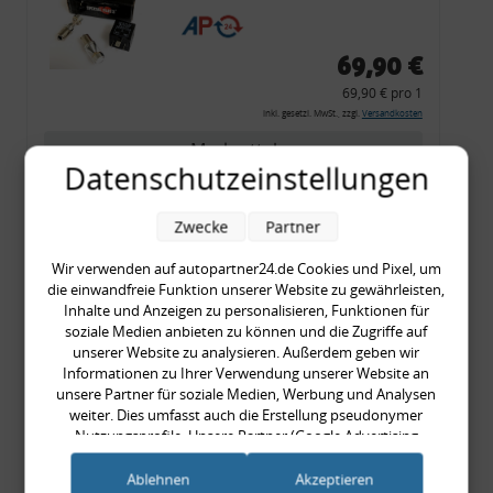
CF 14
69,90 €
69,90 € pro 1
inkl. gesetzl. MwSt., zzgl.
Versandkosten
Merkzettel
Datenschutzeinstellungen
Zum Artikel
Zwecke
Partner
Wir verwenden auf autopartner24.de Cookies und Pixel, um
Rückleuchtenband mit
die einwandfreie Funktion unserer Website zu gewährleisten,
Inhalte und Anzeigen zu personalisieren, Funktionen für
Blinker, rot, US-Ecken,
soziale Medien anbieten zu können und die Zugriffe auf
Audi 80 Cabrio, Typ 89,
unserer Website zu analysieren. Außerdem geben wir
OE-Nr.: 8G0945225 +
Informationen zu Ihrer Verwendung unserer Website an
unsere Partner für soziale Medien, Werbung und Analysen
8G0945225C
weiter. Dies umfasst auch die Erstellung pseudonymer
999,99 €
Nutzungsprofile. Unsere Partner (Google Advertising
999,99 € pro 1
Products) führen diese Informationen möglicherweise mit
inkl. gesetzl. MwSt., zzgl.
Versandkosten
weiteren Daten zusammen, die Sie ihnen bereitgestellt haben
Ablehnen
Akzeptieren