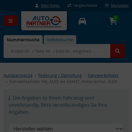
Mein Konto
Vergleichsliste
Merkzettel
0
Nummernsuche
Volltextsuche
Autopartner24
Federung / Dämpfung
Fahrwerksfeder
Fahrwerksfeder HA, AUDI A4 AVANT, Hinterachse, AUDI
Die Angaben zu Ihrem Fahrzeug sind
unvollständig. Bitte vervollständigen Sie Ihre
Angaben.