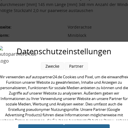
durchmesser [mm] 145 mm Länge [mm] 348 mm Anzahl der Win
nötigte Stückzahl 2,0 nur paarweise austauschen
seite:
Vorderachse
form:
Miniblock
l der Windungen:
5.7
Datenschutzeinstellungen
durchmesser [mm]:
145 mm
durchmesser [mm]:
12.7 mm
Zwecke
Partner
 [mm]:
348 mm
aarweise austauschen:
Wir verwenden auf autopartner24.de Cookies und Pixel, um die einwandfrei
Funktion unserer Website zu gewährleisten, Inhalte und Anzeigen zu
gte Stückzahl:
2,0
personalisieren, Funktionen für soziale Medien anbieten zu können und die
Zugriffe auf unserer Website zu analysieren. Außerdem geben wir
Informationen zu Ihrer Verwendung unserer Website an unsere Partner für
soziale Medien, Werbung und Analysen weiter. Dies umfasst auch die
Erstellung pseudonymer Nutzungsprofile. Unsere Partner (Google
Advertising Products) führen diese Informationen möglicherweise mit
en kauften auch
weiteren Daten zusammen, die Sie ihnen bereitgestellt haben (bspw. anhan
eines persönlichen Accounts) oder welche sie im Rahmen Ihrer Nutzung der