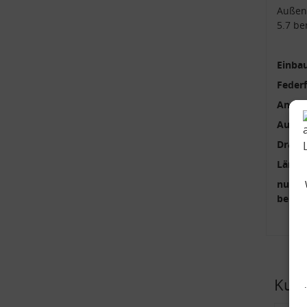
Außen
5.7 be
Einbau
Feder
Anzah
Außen
Draht
Länge
nur p
benöti
Kund