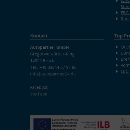
Was 
Stan
EBC-
Runt
Kontakt
Top Pr
Quer
Autopartner GmbH
Dünn
Gregor-von-Brück-Ring 1
Bre
14822 Brück
Vorm
Tel.: +49 33844 67 91 80
EBC
info@autopartner24.de
Facebook
YouTube