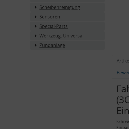
Scheibenreinigung
Sensoren
Special-Parts
Werkzeug, Universal
Zündanlage
Artike
Bewe
Fa
(3
Ei
Fahrwe
Einba