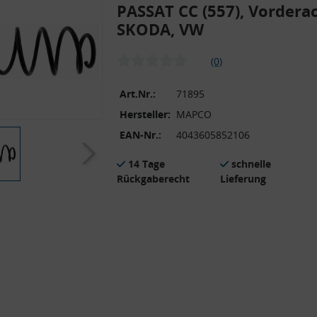
PASSAT CC (557), Vordera
SKODA, VW
(0)
Art.Nr.:
71895
Hersteller:
MAPCO
EAN-Nr.:
4043605852106
14 Tage
schnelle
Rückgaberecht
Lieferung