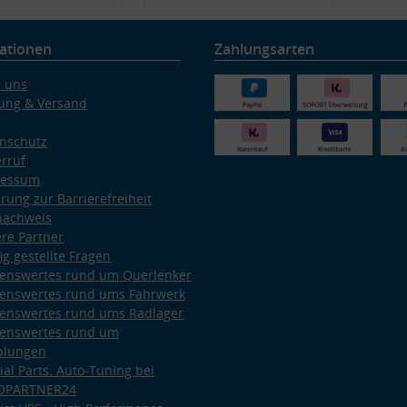
ationen
Zahlungsarten
 uns
ung & Versand
nschutz
rruf
ressum
ärung zur Barrierefreiheit
nachweis
re Partner
ig gestellte Fragen
enswertes rund um Querlenker
enswertes rund ums Fahrwerk
enswertes rund ums Radlager
enswertes rund um
plungen
ial Parts: Auto-Tuning bei
OPARTNER24