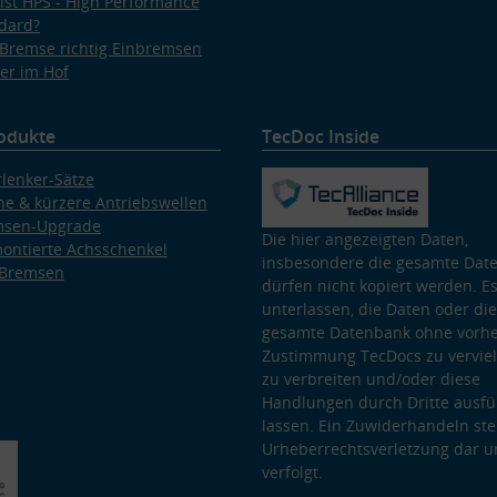
ist HPS - High Performance
dard?
Bremse richtig Einbremsen
er im Hof
odukte
TecDoc Inside
lenker-Sätze
e & kürzere Antriebswellen
msen-Upgrade
Die hier angezeigten Daten,
ontierte Achsschenkel
insbesondere die gesamte Dat
 Bremsen
dürfen nicht kopiert werden. Es
unterlassen, die Daten oder die
gesamte Datenbank ohne vorhe
Zustimmung TecDocs zu vervielf
zu verbreiten und/oder diese
Handlungen durch Dritte ausfü
lassen. Ein Zuwiderhandeln stel
Urheberrechtsverletzung dar u
verfolgt.