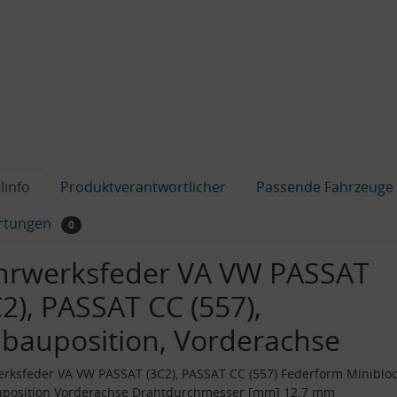
linfo
Produktverantwortlicher
Passende Fahrzeuge
rtungen
0
hrwerksfeder VA VW PASSAT
C2), PASSAT CC (557),
nbauposition, Vorderachse
rksfeder VA VW PASSAT (3C2), PASSAT CC (557) Federform Miniblo
uposition Vorderachse Drahtdurchmesser [mm] 12.7 mm