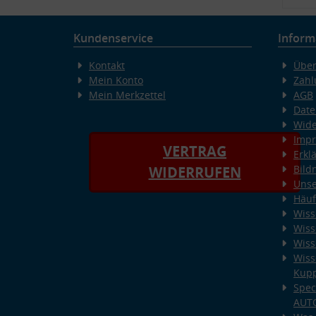
Kundenservice
Inform
Kontakt
Über
Mein Konto
Zahl
Mein Merkzettel
AGB
Date
Wide
Imp
VERTRAG
Erkl
Bild
WIDERRUFEN
Unse
Häuf
Wiss
Wiss
Wiss
Wiss
Kup
Spec
AUT