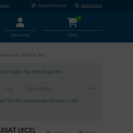
Vergleichsliste
Merkzettel
kaufen
0
Mein Konto
0,00 €
orderachse, SKODA, VW
lständigen Sie Ihre Angaben.
hen Sie den passenden Artikel in der
SSAT (3C2),