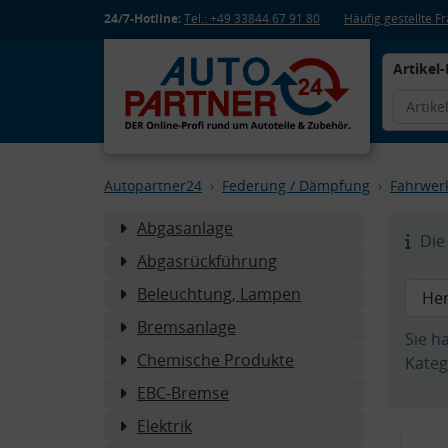
24/7-Hotline:
Tel.: +49 33844 67 91 80
Häufig gestellte 
Artikel-
Autopartner24
Federung / Dämpfung
Fahrwer
Abgasanlage
Die 
Abgasrückführung
Beleuchtung, Lampen
Bremsanlage
Sie h
Chemische Produkte
Kateg
EBC-Bremse
Elektrik