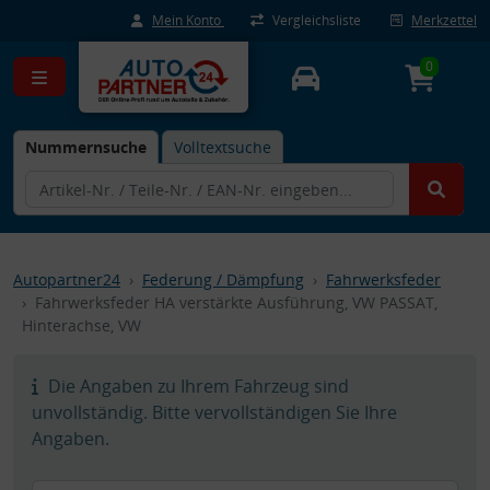
Mein Konto
Vergleichsliste
Merkzettel
0
Nummernsuche
Volltextsuche
Autopartner24
Federung / Dämpfung
Fahrwerksfeder
Fahrwerksfeder HA verstärkte Ausführung, VW PASSAT,
Hinterachse, VW
Die Angaben zu Ihrem Fahrzeug sind
unvollständig. Bitte vervollständigen Sie Ihre
Angaben.