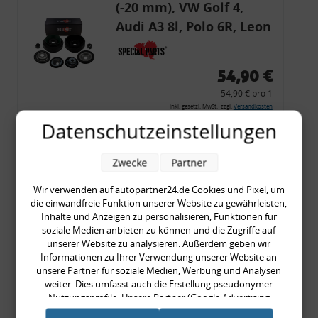
(-20 mm), VW Golf 4,
Audi A3 8l, Polo 6R, Leon
54,90 €
54,90 € pro 1
inkl. gesetzl. MwSt., zzgl.
Versandkosten
Datenschutzeinstellungen
Merkzettel
Zum Artikel
Zwecke
Partner
Wir verwenden auf autopartner24.de Cookies und Pixel, um
die einwandfreie Funktion unserer Website zu gewährleisten,
Rückleuchtenband mit
Inhalte und Anzeigen zu personalisieren, Funktionen für
soziale Medien anbieten zu können und die Zugriffe auf
Blinker, rot, US-Ecken,
unserer Website zu analysieren. Außerdem geben wir
Audi 80 Cabrio, Typ 89,
Informationen zu Ihrer Verwendung unserer Website an
unsere Partner für soziale Medien, Werbung und Analysen
OE-Nr.: 8G0945225 +
weiter. Dies umfasst auch die Erstellung pseudonymer
8G0945225C
Nutzungsprofile. Unsere Partner (Google Advertising
999,99 €
Products) führen diese Informationen möglicherweise mit