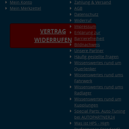
Mein Konto
Zahlung & Versand
Mein Merkzettel
AGB
Datenschutz
Widerruf
Impressum
VERTRAG
Erklärung zur
Barrierefreiheit
WIDERRUFEN
Bildnachweis
Unsere Partner
Häufig gestellte Fragen
Wissenswertes rund um
Querlenker
Wissenswertes rund ums
Fahrwerk
Wissenswertes rund ums
Radlager
Wissenswertes rund um
Kupplungen
Special Parts: Auto-Tuning
bei AUTOPARTNER24
Was ist HPS - High