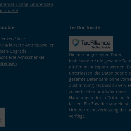
Bremse richtig Einbremsen
er im Hof
odukte
TecDoc Inside
lenker-Sätze
e & kürzere Antriebswellen
msen-Upgrade
Die hier angezeigten Daten,
ontierte Achsschenkel
insbesondere die gesamte Dat
 Bremsen
dürfen nicht kopiert werden. Es
unterlassen, die Daten oder die
gesamte Datenbank ohne vorhe
Zustimmung TecDocs zu vervielf
zu verbreiten und/oder diese
Handlungen durch Dritte ausfü
lassen. Ein Zuwiderhandeln stel
Urheberrechtsverletzung dar u
verfolgt.