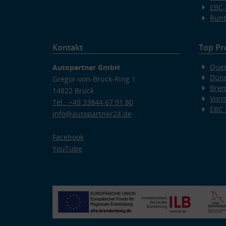
EBC-
Runt
Kontakt
Top Pr
Quer
Autopartner GmbH
Dünn
Gregor-von-Brück-Ring 1
Bre
14822 Brück
Vorm
Tel.: +49 33844 67 91 80
EBC
info@autopartner24.de
Facebook
YouTube