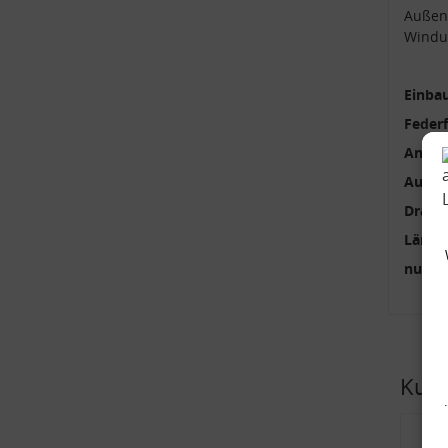
Außen
Windu
Einbau
Feder
Anzah
Außen
Draht
Länge
nur p
Kund