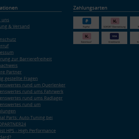
ationen
Zahlungsarten
 uns
ung & Versand
nschutz
rruf
ressum
ärung zur Barrierefreiheit
nachweis
re Partner
ig gestellte Fragen
enswertes rund um Querlenker
enswertes rund ums Fahrwerk
enswertes rund ums Radlager
enswertes rund um
plungen
ial Parts: Auto-Tuning bei
OPARTNER24
ist HPS - High Performance
dard?