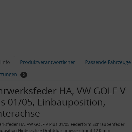
linfo
Produktverantwortlicher
Passende Fahrzeuge
rtungen
0
hrwerksfeder HA, VW GOLF V
us 01/05, Einbauposition,
nterachse
rksfeder HA, VW GOLF V Plus 01/05 Federform Schraubenfeder
uposition Hinterachse Drahtdurchmesser [mm] 12,0 mm