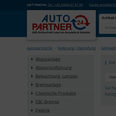
24/7-Hotline:
Tel.: +49 33844 67 91 80
Häufig gestellte 
Artikel-
Autopartner24
Federung / Dämpfung
Fahrwer
Abgasanlage
Die 
Abgasrückführung
Beleuchtung, Lampen
Bremsanlage
Sie h
Chemische Produkte
Kateg
EBC-Bremse
Elektrik