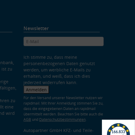
Newsletter
Ich stimme zu, dass meine
enbank,
personenbezogenen Daten genutzt
 ist zu
werden, um werbliche E-Mails zu
erhalten, und weiß, dass ich dies
rige
jederzeit widerrufen kann.
ältigen,
Anmelden
Für den Versand unserer Newsletter nutzen wir
hren zu
rapidmail. Mit Ihrer Anmeldung stimmen Sie zu,
lt eine
dass die eingegebenen Daten an rapidmail
nd wird
übermittelt werden. Beachten Sie bitte auch die
AGB
und
Datenschutzbestimmungen
.
Autopartner GmbH KFZ- und Teile-