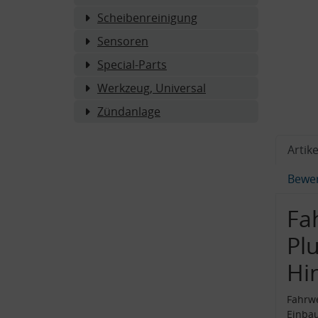
Scheibenreinigung
Sensoren
Special-Parts
Werkzeug, Universal
Zündanlage
Artike
Bewe
Fa
Pl
Hi
Fahrwe
Einba