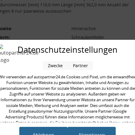
durchmesser [mm] 116,0 mm Länge [mm] 362,0 mm Anzahl der
ngen 8 nur paarweise austauschen
seite:
Hinterachse
form:
Schraubenfeder
l der Windungen:
8
Datenschutzeinstellungen
durchmesser [mm]:
116,0 mm
durchmesser [mm]:
12,0 mm
Zwecke
Partner
 [mm]:
362,0 mm
Wir verwenden auf autopartner24.de Cookies und Pixel, um die einwandfrei
aarweise austauschen:
Funktion unserer Website zu gewährleisten, Inhalte und Anzeigen zu
personalisieren, Funktionen für soziale Medien anbieten zu können und die
Zugriffe auf unserer Website zu analysieren. Außerdem geben wir
Informationen zu Ihrer Verwendung unserer Website an unsere Partner für
soziale Medien, Werbung und Analysen weiter. Dies umfasst auch die
Erstellung pseudonymer Nutzungsprofile. Unsere Partner (Google
en kauften auch
Advertising Products) führen diese Informationen möglicherweise mit
weiteren Daten zusammen, die Sie ihnen bereitgestellt haben (bspw. anhan
eines persönlichen Accounts) oder welche sie im Rahmen Ihrer Nutzung der
Dienste gesammelt haben (bspw. Nutzungsdaten anderer Geräte). Ihre
Ablehnen
Akzeptieren