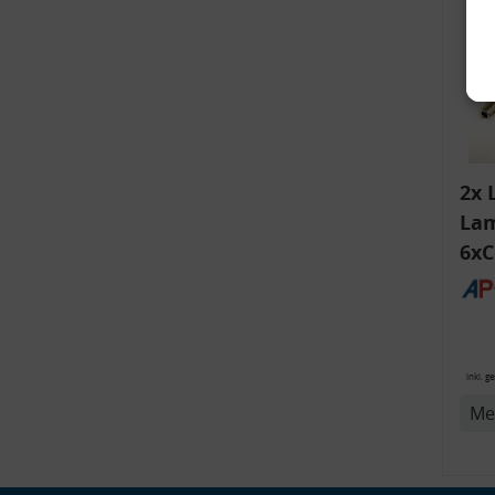
2x 
Lam
6xC
ink
v
Bli
14
inkl. g
Me