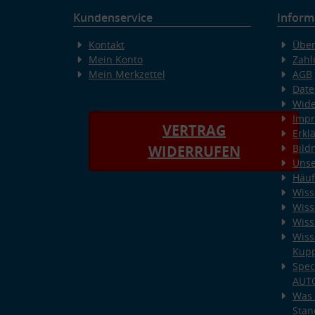
Kundenservice
Inform
Kontakt
Über
Mein Konto
Zahl
Mein Merkzettel
AGB
Date
Wide
Imp
VERTRAG
Erkl
Bild
WIDERRUFEN
Unse
Häuf
Wiss
Wiss
Wiss
Wiss
Kup
Spec
AUT
Was 
Stan