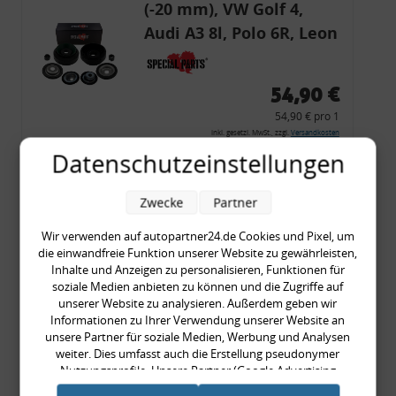
(-20 mm), VW Golf 4,
Audi A3 8l, Polo 6R, Leon
54,90 €
54,90 € pro 1
inkl. gesetzl. MwSt., zzgl.
Versandkosten
Datenschutzeinstellungen
Merkzettel
Zum Artikel
Zwecke
Partner
Wir verwenden auf autopartner24.de Cookies und Pixel, um
die einwandfreie Funktion unserer Website zu gewährleisten,
Rückleuchtenband mit
Inhalte und Anzeigen zu personalisieren, Funktionen für
soziale Medien anbieten zu können und die Zugriffe auf
Blinker, rot, US-Ecken,
unserer Website zu analysieren. Außerdem geben wir
Audi 80 Cabrio, Typ 89,
Informationen zu Ihrer Verwendung unserer Website an
unsere Partner für soziale Medien, Werbung und Analysen
OE-Nr.: 8G0945225 +
weiter. Dies umfasst auch die Erstellung pseudonymer
8G0945225C
Nutzungsprofile. Unsere Partner (Google Advertising
999,99 €
Products) führen diese Informationen möglicherweise mit