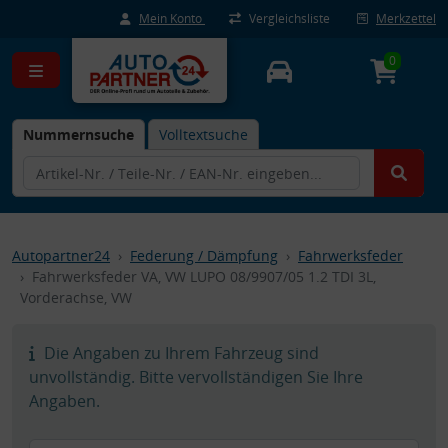
Mein Konto
Vergleichsliste
Merkzettel
0
Nummernsuche
Volltextsuche
Autopartner24
Federung / Dämpfung
Fahrwerksfeder
Fahrwerksfeder VA, VW LUPO 08/9907/05 1.2 TDI 3L,
Vorderachse, VW
Die Angaben zu Ihrem Fahrzeug sind
unvollständig. Bitte vervollständigen Sie Ihre
Angaben.