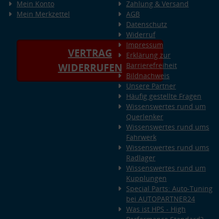
Mein Konto
Zahlung & Versand
Mein Merkzettel
AGB
Datenschutz
Widerruf
Impressum
VERTRAG
Erklärung zur
Barrierefreiheit
WIDERRUFEN
Bildnachweis
Unsere Partner
Häufig gestellte Fragen
Wissenswertes rund um
Querlenker
Wissenswertes rund ums
Fahrwerk
Wissenswertes rund ums
Radlager
Wissenswertes rund um
Kupplungen
Special Parts: Auto-Tuning
bei AUTOPARTNER24
Was ist HPS - High