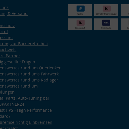
 uns
ung & Versand
nschutz
rruf
ressum
ärung zur Barrierefreiheit
nachweis
re Partner
ig gestellte Fragen
enswertes rund um Querlenker
enswertes rund ums Fahrwerk
enswertes rund ums Radlager
enswertes rund um
plungen
ial Parts: Auto-Tuning bei
OPARTNER24
ist HPS - High Performance
dard?
Bremse richtig Einbremsen
er im Hof