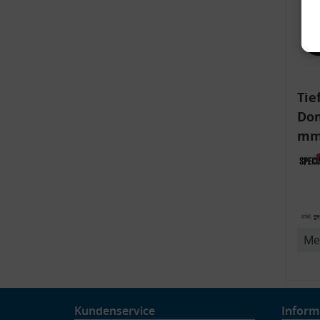
Tie
Dom
mm)
Aud
6R,
v
inkl. g
Me
Kundenservice
Inform