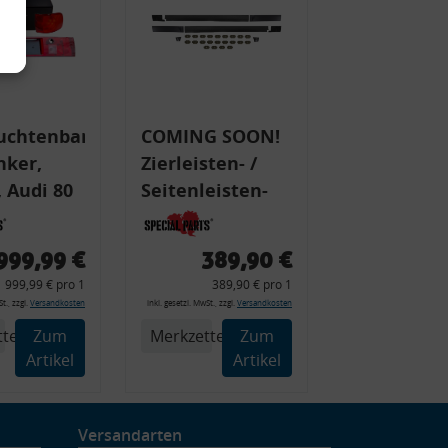
uchtenband
COMING SOON!
nker,
Zierleisten- /
 Audi 80
Seitenleisten-
 Typ 89,
Set, Audi 80
Cabrio, Coupe,
999,99 €
389,90 €
225 +
S2, (6x
999,99 € pro 1
389,90 € pro 1
225C
Zierleiste, 2x
t., zzgl.
Versandkosten
inkl. gesetzl. MwSt., zzgl.
Versandkosten
Kappe, Clipse,
tel
Zum
Merkzettel
Zum
Montagewerkzeug)
Artikel
Artikel
Versandarten