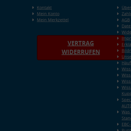
Kontakt
Über
Mein Konto
Zahl
Mein Merkzettel
AGB
Date
Wide
Imp
VERTRAG
Erkl
Bild
WIDERRUFEN
Unse
Häuf
Wiss
Wiss
Wiss
Wiss
Kup
Spec
AUT
Was 
Stan
EBC-
Runt