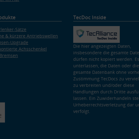
odukte
TecDoc Inside
lenker-Sätze
e & kürzere Antriebswellen
msen-Upgrade
Die hier angezeigten Daten,
ontierte Achsschenkel
insbesondere die gesamte Dat
 Bremsen
dürfen nicht kopiert werden. Es
unterlassen, die Daten oder die
gesamte Datenbank ohne vorhe
Zustimmung TecDocs zu vervielf
zu verbreiten und/oder diese
Handlungen durch Dritte ausfü
lassen. Ein Zuwiderhandeln stel
Urheberrechtsverletzung dar u
verfolgt.