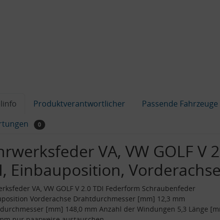
linfo
Produktverantwortlicher
Passende Fahrzeuge
rtungen
0
hrwerksfeder VA, VW GOLF V 2
I, Einbauposition, Vorderachs
rksfeder VA, VW GOLF V 2.0 TDI Federform Schraubenfeder
uposition Vorderachse Drahtdurchmesser [mm] 12,3 mm
durchmesser [mm] 148,0 mm Anzahl der Windungen 5,3 Länge [
 mm nur paarweise austauschen