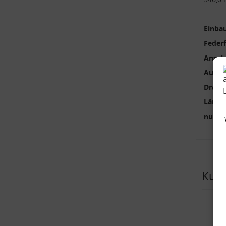
Einbau
Feder
Anzah
Außen
Draht
Länge
nur p
Kund