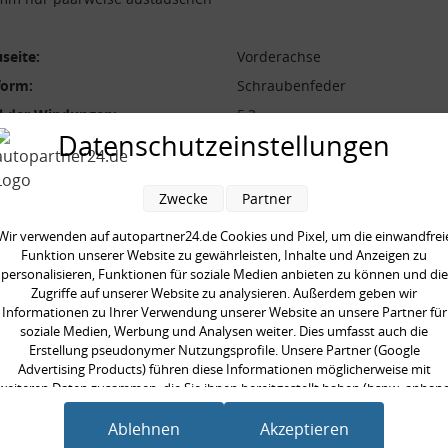
seite:
Vorderachse
form:
Schraubenfeder
l der Windungen:
5,3
Datenschutzeinstellungen
durchmesser [mm]:
148,0 mm
durchmesser [mm]:
12,3 mm
Zwecke
Partner
 [mm]:
346,0 mm
aarweise austauschen:
Wir verwenden auf autopartner24.de Cookies und Pixel, um die einwandfrei
Funktion unserer Website zu gewährleisten, Inhalte und Anzeigen zu
personalisieren, Funktionen für soziale Medien anbieten zu können und die
Zugriffe auf unserer Website zu analysieren. Außerdem geben wir
Informationen zu Ihrer Verwendung unserer Website an unsere Partner für
soziale Medien, Werbung und Analysen weiter. Dies umfasst auch die
en kauften auch
Erstellung pseudonymer Nutzungsprofile. Unsere Partner (Google
Advertising Products) führen diese Informationen möglicherweise mit
weiteren Daten zusammen, die Sie ihnen bereitgestellt haben (bspw. anhan
eines persönlichen Accounts) oder welche sie im Rahmen Ihrer Nutzung der
Dienste gesammelt haben (bspw. Nutzungsdaten anderer Geräte). Ihre
Ablehnen
Akzeptieren
Einwilligung zur Nutzung von Cookies und Pixeln können Sie jederzeit