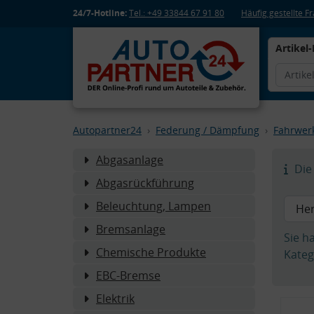
24/7-Hotline:
Tel.: +49 33844 67 91 80
Häufig gestellte 
Artikel-
Autopartner24
Federung / Dämpfung
Fahrwer
Abgasanlage
Die 
Abgasrückführung
Beleuchtung, Lampen
Bremsanlage
Sie h
Chemische Produkte
Kateg
EBC-Bremse
Elektrik