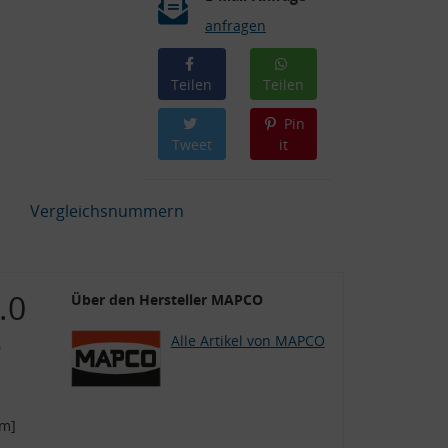
anfragen
Teilen
Teilen
Pin
Tweet
it
Vergleichsnummern
.0
Über den Hersteller MAPCO
e
Alle Artikel von MAPCO
mm]