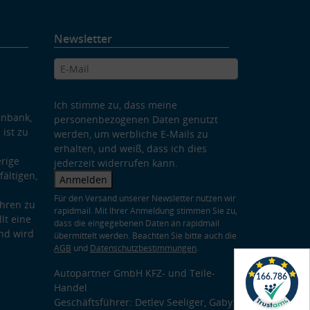
Newsletter
Ich stimme zu, dass meine
enbank,
personenbezogenen Daten genutzt
 ist zu
werden, um werbliche E-Mails zu
erhalten, und weiß, dass ich dies
rige
jederzeit widerrufen kann.
ältigen,
Anmelden
Für den Versand unserer Newsletter nutzen wir
hren zu
rapidmail. Mit Ihrer Anmeldung stimmen Sie zu,
lt eine
dass die eingegebenen Daten an rapidmail
nd wird
übermittelt werden. Beachten Sie bitte auch die
AGB
und
Datenschutzbestimmungen
.
Autopartner GmbH KFZ- und Teile-
Handel
Geschäftsführer: Detlev Seeliger, Gaby