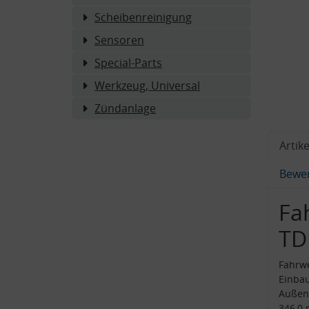
Scheibenreinigung
Sensoren
Special-Parts
Werkzeug, Universal
Zündanlage
Artike
Bewe
Fa
TD
Fahrwe
Einba
Außen
346,0