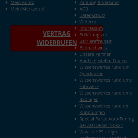
Mein Konto
Zahlung & Versand
Mein Merkzettel
AGB
Datenschutz
Widerruf
Impressum
VERTRAG
Erklärung zur
Barrierefreiheit
WIDERRUFEN
Bildnachweis
Unsere Partner
Häufig gestellte Fragen
Wissenswertes rund um
Querlenker
Wissenswertes rund ums
Fahrwerk
Wissenswertes rund ums
Radlager
Wissenswertes rund um
Kupplungen
Special Parts: Auto-Tuning
bei AUTOPARTNER24
Was ist HPS - High