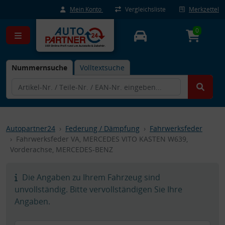
Mein Konto
Vergleichsliste
Merkzettel
0
Nummernsuche
Volltextsuche
Autopartner24
Federung / Dämpfung
Fahrwerksfeder
Fahrwerksfeder VA, MERCEDES VITO KASTEN W639,
Vorderachse, MERCEDES-BENZ
Die Angaben zu Ihrem Fahrzeug sind
unvollständig. Bitte vervollständigen Sie Ihre
Angaben.