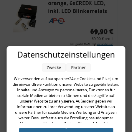
orange, 6xCREE® LED,
inkl. LED Blinkerrelais
CF 14
69,90 €
69,90 € pro 1
inkl. gesetzl. MwSt., zzgl.
Versandkosten
Datenschutzeinstellungen
Merkzettel
Zum Artikel
Zwecke
Partner
Wir verwenden auf autopartner24.de Cookies und Pixel, um
die einwandfreie Funktion unserer Website zu gewährleisten,
Rückleuchtenband mit
Inhalte und Anzeigen zu personalisieren, Funktionen für
soziale Medien anbieten zu können und die Zugriffe auf
Blinker, rot, US-Ecken,
unserer Website zu analysieren. Außerdem geben wir
Audi 80 Cabrio, Typ 89,
Informationen zu Ihrer Verwendung unserer Website an
unsere Partner für soziale Medien, Werbung und Analysen
OE-Nr.: 8G0945225 +
weiter. Dies umfasst auch die Erstellung pseudonymer
8G0945225C
Nutzungsprofile. Unsere Partner (Google Advertising
999,99 €
Products) führen diese Informationen möglicherweise mit