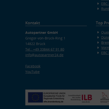
EBC-
Runt
Kontakt
Top Pr
Quer
Autopartner GmbH
Dünn
Gregor-von-Brück-Ring 1
Bre
14822 Brück
Vorm
Tel.: +49 33844 67 91 80
EBC
info@autopartner24.de
Facebook
YouTube