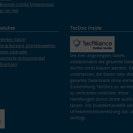
Bremse richtig Einbremsen
er im Hof
odukte
TecDoc Inside
lenker-Sätze
e & kürzere Antriebswellen
msen-Upgrade
Die hier angezeigten Daten,
ontierte Achsschenkel
insbesondere die gesamte Dat
 Bremsen
dürfen nicht kopiert werden. Es
unterlassen, die Daten oder die
gesamte Datenbank ohne vorhe
Zustimmung TecDocs zu vervielf
zu verbreiten und/oder diese
Handlungen durch Dritte ausfü
lassen. Ein Zuwiderhandeln stel
Urheberrechtsverletzung dar u
verfolgt.