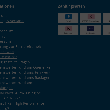
ationen
Zahlungsarten
 uns
ung & Versand
nschutz
rruf
ressum
ärung zur Barrierefreiheit
nachweis
re Partner
ig gestellte Fragen
enswertes rund um Querlenker
enswertes rund ums Fahrwerk
enswertes rund ums Radlager
enswertes rund um
plungen
ial Parts: Auto-Tuning bei
OPARTNER24
ist HPS - High Performance
dard?