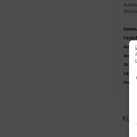
Außen
Windu
Einbau
Feder
Anzah
Außen
Draht
Länge
nur p
Kund