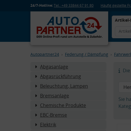
24/7-Hotline:
Tel.: +49 33844 67 91 80
Häufig gestellte 
Artikel-
Autopartner24
Federung / Dämpfung
Fahrwer
Abgasanlage
Die 
Abgasrückführung
Beleuchtung, Lampen
Bremsanlage
Sie h
Chemische Produkte
Kateg
EBC-Bremse
Elektrik