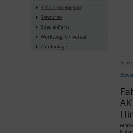
Scheibenreinigung
Sensoren
Special-Parts
Werkzeug, Universal
Zündanlage
Artike
Bewe
Fa
AK
Hi
Fahrw
Einba