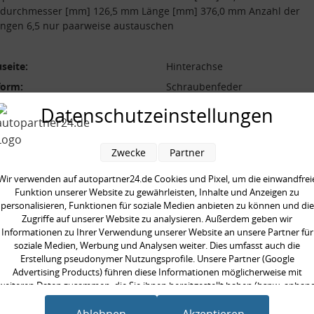
durchmesser [mm] 126,5 mm Länge [mm] 376,0 mm Anzahl der
ngen 6,5 nur paarweise austauschen
seite:
Hinterachse
form:
Schraubenfeder
l der Windungen:
6,5
Datenschutzeinstellungen
durchmesser [mm]:
126,5 mm
durchmesser [mm]:
11,0 mm
Zwecke
Partner
 [mm]:
376,0 mm
Wir verwenden auf autopartner24.de Cookies und Pixel, um die einwandfrei
aarweise austauschen:
Funktion unserer Website zu gewährleisten, Inhalte und Anzeigen zu
personalisieren, Funktionen für soziale Medien anbieten zu können und die
Zugriffe auf unserer Website zu analysieren. Außerdem geben wir
Informationen zu Ihrer Verwendung unserer Website an unsere Partner für
soziale Medien, Werbung und Analysen weiter. Dies umfasst auch die
Erstellung pseudonymer Nutzungsprofile. Unsere Partner (Google
en kauften auch
Advertising Products) führen diese Informationen möglicherweise mit
weiteren Daten zusammen, die Sie ihnen bereitgestellt haben (bspw. anhan
eines persönlichen Accounts) oder welche sie im Rahmen Ihrer Nutzung der
Dienste gesammelt haben (bspw. Nutzungsdaten anderer Geräte). Ihre
Ablehnen
Akzeptieren