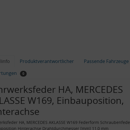
linfo
Produktverantwortlicher
Passende Fahrzeuge
rtungen
0
hrwerksfeder HA, MERCEDES
LASSE W169, Einbauposition,
nterachse
erksfeder HA, MERCEDES AKLASSE W169 Federform Schraubenfede
uposition Hinterachse Drahtdurchmesser [mm] 11,0 mm