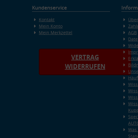
Kundenservice
Inform
Kontakt
Über
Mein Konto
Zahl
Mein Merkzettel
AGB
Date
Wide
Imp
VERTRAG
Erkl
Bild
WIDERRUFEN
Unse
Häuf
Wiss
Wiss
Wiss
Wiss
Kup
Spec
AUT
Was 
Stan