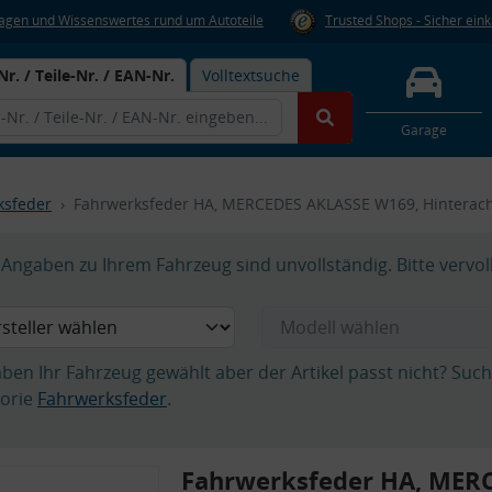
Fragen und Wissenswertes rund um Autoteile
Trusted Shops - Sicher ein
Nr. / Teile-Nr. / EAN-Nr.
Volltextsuche
Garage
ksfeder
Fahrwerksfeder HA, MERCEDES AKLASSE W169, Hintera
Angaben zu Ihrem Fahrzeug sind unvollständig. Bitte vervol
aben Ihr Fahrzeug gewählt aber der Artikel passt nicht? Suc
orie
Fahrwerksfeder
.
Fahrwerksfeder HA, MER