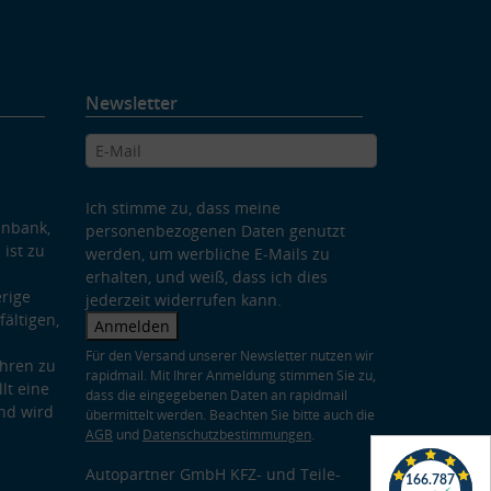
Newsletter
Ich stimme zu, dass meine
enbank,
personenbezogenen Daten genutzt
 ist zu
werden, um werbliche E-Mails zu
erhalten, und weiß, dass ich dies
rige
jederzeit widerrufen kann.
ältigen,
Anmelden
Für den Versand unserer Newsletter nutzen wir
hren zu
rapidmail. Mit Ihrer Anmeldung stimmen Sie zu,
lt eine
dass die eingegebenen Daten an rapidmail
nd wird
übermittelt werden. Beachten Sie bitte auch die
AGB
und
Datenschutzbestimmungen
.
Autopartner GmbH KFZ- und Teile-