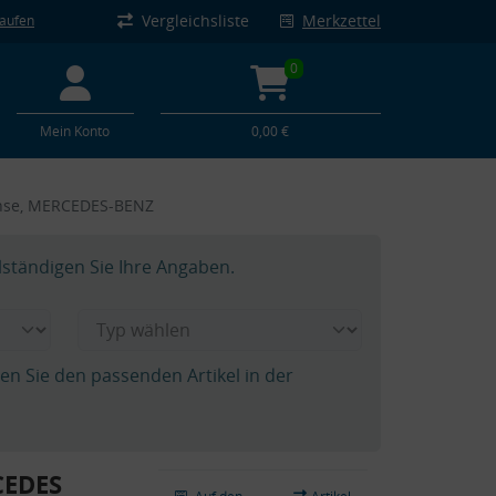
Vergleichsliste
Merkzettel
kaufen
0
Mein Konto
0,00 €
chse, MERCEDES-BENZ
lständigen Sie Ihre Angaben.
hen Sie den passenden Artikel in der
CEDES