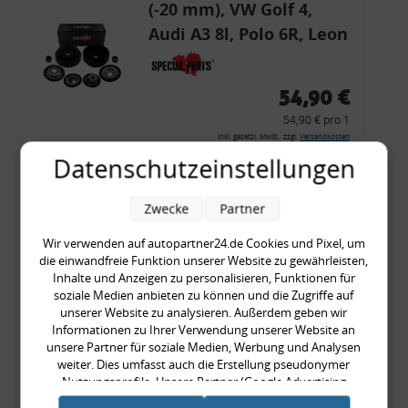
(-20 mm), VW Golf 4,
Audi A3 8l, Polo 6R, Leon
54,90 €
54,90 € pro 1
inkl. gesetzl. MwSt., zzgl.
Versandkosten
Datenschutzeinstellungen
Merkzettel
Zum Artikel
Zwecke
Partner
Wir verwenden auf autopartner24.de Cookies und Pixel, um
die einwandfreie Funktion unserer Website zu gewährleisten,
Rückleuchtenband mit
Inhalte und Anzeigen zu personalisieren, Funktionen für
soziale Medien anbieten zu können und die Zugriffe auf
Blinker, rot, US-Ecken,
unserer Website zu analysieren. Außerdem geben wir
Audi 80 Cabrio, Typ 89,
Informationen zu Ihrer Verwendung unserer Website an
unsere Partner für soziale Medien, Werbung und Analysen
OE-Nr.: 8G0945225 +
weiter. Dies umfasst auch die Erstellung pseudonymer
8G0945225C
Nutzungsprofile. Unsere Partner (Google Advertising
999,99 €
Products) führen diese Informationen möglicherweise mit