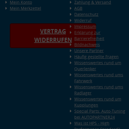
Mein Konto
Zahlung & Versand
Mein Merkzettel
AGB
Datenschutz
Widerruf
Impressum
VERTRAG
Erklärung zur
Barrierefreiheit
WIDERRUFEN
Bildnachweis
Unsere Partner
Häufig gestellte Fragen
Wissenswertes rund um
Querlenker
Wissenswertes rund ums
Fahrwerk
Wissenswertes rund ums
Radlager
Wissenswertes rund um
Kupplungen
Special Parts: Auto-Tuning
bei AUTOPARTNER24
Was ist HPS - High