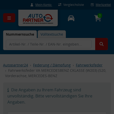
Mein Konto
Vergleichsliste
Merkzettel
0
Nummernsuche
Volltextsuche
Autopartner24
Federung / Dämpfung
Fahrwerksfeder
Fahrwerksfeder VA MERCEDESBENZ CKLASSE (W203) (S20,
Vorderachse, MERCEDES-BENZ
Die Angaben zu Ihrem Fahrzeug sind
unvollständig. Bitte vervollständigen Sie Ihre
Angaben.