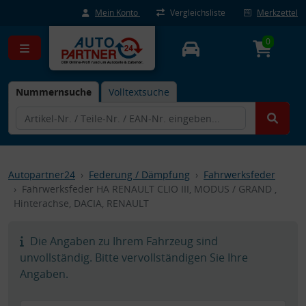
Mein Konto
Vergleichsliste
Merkzettel
0
Nummernsuche
Volltextsuche
Autopartner24
Federung / Dämpfung
Fahrwerksfeder
Fahrwerksfeder HA RENAULT CLIO III, MODUS / GRAND ,
Hinterachse, DACIA, RENAULT
Die Angaben zu Ihrem Fahrzeug sind
unvollständig. Bitte vervollständigen Sie Ihre
Angaben.