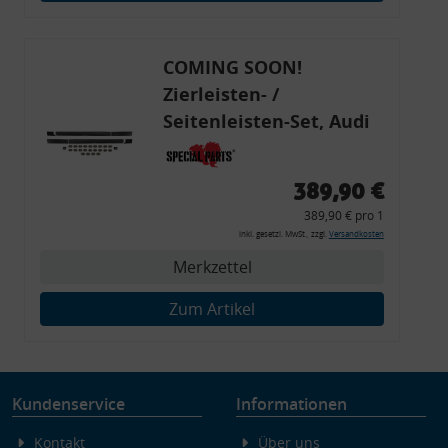
Endgeräteeigenschaften zur Identifikation aktiv abfragen
COMING SOON!
Zierleisten- /
Seitenleisten-Set, Audi
80 Cabrio, Coupe, S2, (6x
Zierleiste, 2x Kappe,
389,90 €
Clipse,
389,90 € pro 1
Montagewerkzeug)
inkl. gesetzl. MwSt., zzgl.
Versandkosten
Merkzettel
Zum Artikel
Kundenservice
Informationen
Kontakt
Über uns