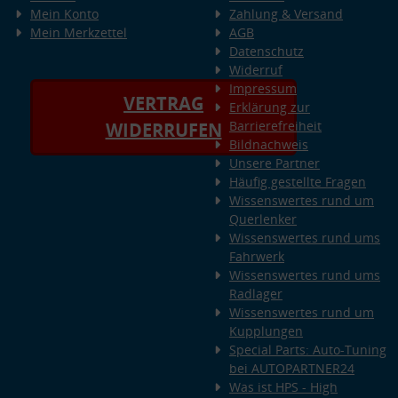
Mein Konto
Zahlung & Versand
Mein Merkzettel
AGB
Datenschutz
Widerruf
Impressum
VERTRAG
Erklärung zur
Barrierefreiheit
WIDERRUFEN
Bildnachweis
Unsere Partner
Häufig gestellte Fragen
Wissenswertes rund um
Querlenker
Wissenswertes rund ums
Fahrwerk
Wissenswertes rund ums
Radlager
Wissenswertes rund um
Kupplungen
Special Parts: Auto-Tuning
bei AUTOPARTNER24
Was ist HPS - High