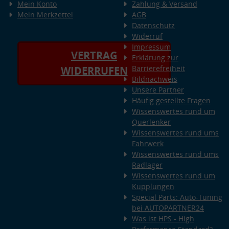
Mein Konto
Zahlung & Versand
Mein Merkzettel
AGB
Datenschutz
Widerruf
Impressum
VERTRAG
Erklärung zur
Barrierefreiheit
WIDERRUFEN
Bildnachweis
Unsere Partner
Häufig gestellte Fragen
Wissenswertes rund um
Querlenker
Wissenswertes rund ums
Fahrwerk
Wissenswertes rund ums
Radlager
Wissenswertes rund um
Kupplungen
Special Parts: Auto-Tuning
bei AUTOPARTNER24
Was ist HPS - High