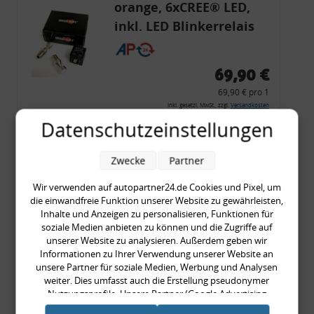
orange, 6xCREE® LED,
inkl. LED Blinkerrelais
CF 14
69,90 €
69,90 € pro 1
inkl. gesetzl. MwSt., zzgl.
Versandkosten
Datenschutzeinstellungen
Merkzettel
Zum Artikel
Zwecke
Partner
Wir verwenden auf autopartner24.de Cookies und Pixel, um
die einwandfreie Funktion unserer Website zu gewährleisten,
Rückleuchtenband mit
Inhalte und Anzeigen zu personalisieren, Funktionen für
soziale Medien anbieten zu können und die Zugriffe auf
Blinker, rot, US-Ecken,
unserer Website zu analysieren. Außerdem geben wir
Audi 80 Cabrio, Typ 89,
Informationen zu Ihrer Verwendung unserer Website an
unsere Partner für soziale Medien, Werbung und Analysen
OE-Nr.: 8G0945225 +
weiter. Dies umfasst auch die Erstellung pseudonymer
8G0945225C
Nutzungsprofile. Unsere Partner (Google Advertising
999,99 €
Products) führen diese Informationen möglicherweise mit