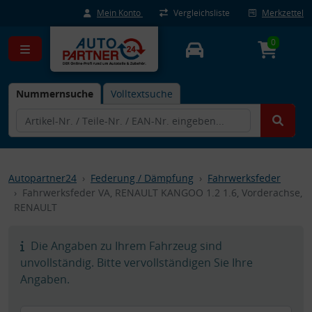
Mein Konto
Vergleichsliste
Merkzettel
0
Nummernsuche
Volltextsuche
Autopartner24
Federung / Dämpfung
Fahrwerksfeder
Fahrwerksfeder VA, RENAULT KANGOO 1.2 1.6, Vorderachse,
RENAULT
Die Angaben zu Ihrem Fahrzeug sind
unvollständig. Bitte vervollständigen Sie Ihre
Angaben.