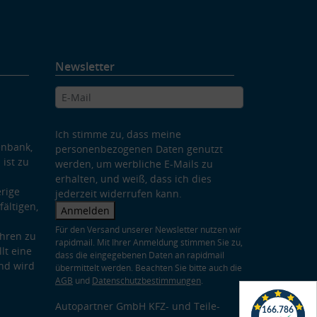
Newsletter
Ich stimme zu, dass meine
enbank,
personenbezogenen Daten genutzt
 ist zu
werden, um werbliche E-Mails zu
erhalten, und weiß, dass ich dies
rige
jederzeit widerrufen kann.
ältigen,
Anmelden
Für den Versand unserer Newsletter nutzen wir
hren zu
rapidmail. Mit Ihrer Anmeldung stimmen Sie zu,
lt eine
dass die eingegebenen Daten an rapidmail
nd wird
übermittelt werden. Beachten Sie bitte auch die
AGB
und
Datenschutzbestimmungen
.
Autopartner GmbH KFZ- und Teile-