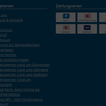
ationen
Zahlungsarten
 uns
ung & Versand
nschutz
rruf
ressum
ärung zur Barrierefreiheit
nachweis
re Partner
ig gestellte Fragen
enswertes rund um Querlenker
enswertes rund ums Fahrwerk
enswertes rund ums Radlager
enswertes rund um
plungen
ial Parts: Auto-Tuning bei
OPARTNER24
ist HPS - High Performance
dard?