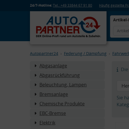
24/7-Hotline:
Tel.: +49 33844 67 91 80
Häufig gestellte 
Artikel-
Autopartner24
Federung / Dämpfung
Fahrwer
Abgasanlage
Die 
Abgasrückführung
Beleuchtung, Lampen
Bremsanlage
Sie h
Chemische Produkte
Kateg
EBC-Bremse
Elektrik