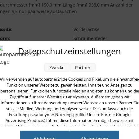
durchmesser [mm] 150,0 mm Länge [mm] 338,0 mm Anzahl der
ngen 5,5 nur paarweise austauschen
seite:
Vorderachse
form:
Schraubenfeder
l der Windungen:
5,5
Datenschutzeinstellungen
durchmesser [mm]:
150,0 mm
durchmesser [mm]:
12,0 mm
Zwecke
Partner
 [mm]:
338,0 mm
Wir verwenden auf autopartner24.de Cookies und Pixel, um die einwandfrei
aarweise austauschen:
Funktion unserer Website zu gewährleisten, Inhalte und Anzeigen zu
personalisieren, Funktionen für soziale Medien anbieten zu können und die
Zugriffe auf unserer Website zu analysieren. Außerdem geben wir
Informationen zu Ihrer Verwendung unserer Website an unsere Partner für
soziale Medien, Werbung und Analysen weiter. Dies umfasst auch die
Erstellung pseudonymer Nutzungsprofile. Unsere Partner (Google
en kauften auch
Advertising Products) führen diese Informationen möglicherweise mit
weiteren Daten zusammen, die Sie ihnen bereitgestellt haben (bspw. anhan
eines persönlichen Accounts) oder welche sie im Rahmen Ihrer Nutzung der
Dienste gesammelt haben (bspw. Nutzungsdaten anderer Geräte). Ihre
Ablehnen
Akzeptieren