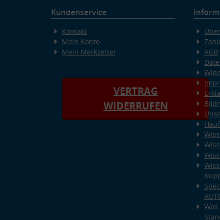
Kundenservice
Inform
Kontakt
Über
Mein Konto
Zahl
Mein Merkzettel
AGB
Date
Wide
Imp
VERTRAG
Erkl
Bild
WIDERRUFEN
Unse
Häuf
Wiss
Wiss
Wiss
Wiss
Kup
Spec
AUT
Was 
Stan