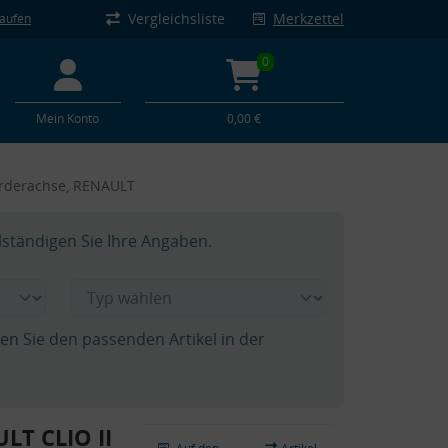
Vergleichsliste
Merkzettel
kaufen
0
Mein Konto
0,00 €
orderachse, RENAULT
lständigen Sie Ihre Angaben.
hen Sie den passenden Artikel in der
LT CLIO II