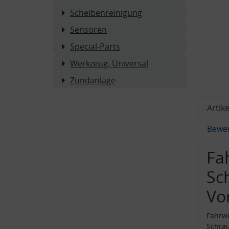
Scheibenreinigung
Sensoren
Special-Parts
Werkzeug, Universal
Zündanlage
Artike
Bewe
Fa
Sc
Vo
Fahrwe
Schra