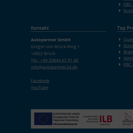
EBC-
Runt
Kontakt
Top Pr
Quer
Autopartner GmbH
Dünn
Gregor-von-Brück-Ring 1
Bre
14822 Brück
Vorm
Tel.: +49 33844 67 91 80
EBC
info@autopartner24.de
Facebook
YouTube