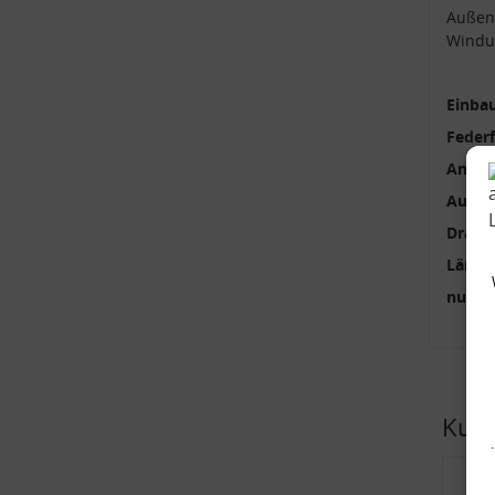
Außen
Windu
Einbau
Feder
Anzah
Außen
Draht
Länge
nur p
Kund