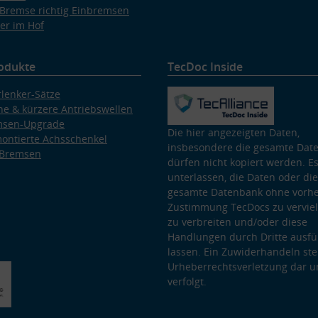
Bremse richtig Einbremsen
er im Hof
odukte
TecDoc Inside
lenker-Sätze
e & kürzere Antriebswellen
msen-Upgrade
Die hier angezeigten Daten,
ontierte Achsschenkel
insbesondere die gesamte Dat
 Bremsen
dürfen nicht kopiert werden. Es
unterlassen, die Daten oder die
gesamte Datenbank ohne vorhe
Zustimmung TecDocs zu vervielf
zu verbreiten und/oder diese
Handlungen durch Dritte ausfü
lassen. Ein Zuwiderhandeln stel
Urheberrechtsverletzung dar u
verfolgt.