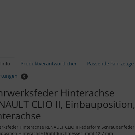
linfo
Produktverantwortlicher
Passende Fahrzeuge
rtungen
0
hrwerksfeder Hinterachse
NAULT CLIO II, Einbauposition
nterachse
rksfeder Hinterachse RENAULT CLIO II Federform Schraubenfeder
uposition Hinterachse Drahtdurchmesser [mm] 12.7 mm