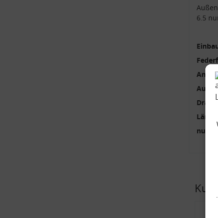
Außen
6.5 nu
Einbau
Feder
Anzah
Außen
Draht
Länge
nur p
Kund