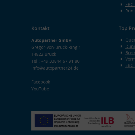
EBC-
Runt
Kontakt
Top Pr
Quer
Autopartner GmbH
Dünn
Gregor-von-Brück-Ring 1
Bre
14822 Brück
Vorm
Tel.: +49 33844 67 91 80
EBC
info@autopartner24.de
Facebook
YouTube