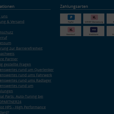
ationen
Zahlungsarten
 uns
ung & Versand
nschutz
rruf
ressum
ärung zur Barrierefreiheit
nachweis
re Partner
ig gestellte Fragen
enswertes rund um Querlenker
enswertes rund ums Fahrwerk
enswertes rund ums Radlager
enswertes rund um
plungen
ial Parts: Auto-Tuning bei
OPARTNER24
ist HPS - High Performance
dard?