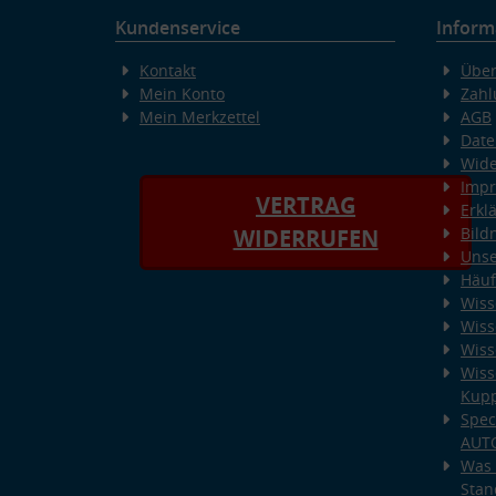
Kundenservice
Inform
Kontakt
Über
Mein Konto
Zahl
Mein Merkzettel
AGB
Date
Wide
Imp
VERTRAG
Erkl
Bild
WIDERRUFEN
Unse
Häuf
Wiss
Wiss
Wiss
Wiss
Kup
Spec
AUT
Was 
Stan