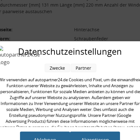
durchmesser [mm] 131 mm Länge [mm] 220 mm Anzahl der Win
r paarweise austauschen
seite:
Hinterachse
form:
Schraubenfeder
l der Windungen:
6.5
Datenschutzeinstellungen
durchmesser [mm]:
131 mm
durchmesser [mm]:
12.7 mm
Zwecke
Partner
 [mm]:
220 mm
Wir verwenden auf autopartner24.de Cookies und Pixel, um die einwandfrei
aarweise austauschen:
Funktion unserer Website zu gewährleisten, Inhalte und Anzeigen zu
personalisieren, Funktionen für soziale Medien anbieten zu können und die
Zugriffe auf unserer Website zu analysieren. Außerdem geben wir
Informationen zu Ihrer Verwendung unserer Website an unsere Partner für
soziale Medien, Werbung und Analysen weiter. Dies umfasst auch die
Erstellung pseudonymer Nutzungsprofile. Unsere Partner (Google
en kauften auch
Advertising Products) führen diese Informationen möglicherweise mit
weiteren Daten zusammen, die Sie ihnen bereitgestellt haben (bspw. anhan
eines persönlichen Accounts) oder welche sie im Rahmen Ihrer Nutzung der
Dienste gesammelt haben (bspw. Nutzungsdaten anderer Geräte). Ihre
Ablehnen
Akzeptieren