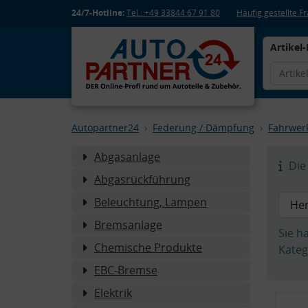
24/7-Hotline:
Tel.: +49 33844 67 91 80
Häufig gestellte 
Artikel-
Autopartner24
Federung / Dämpfung
Fahrwer
Abgasanlage
Die 
Abgasrückführung
Beleuchtung, Lampen
Bremsanlage
Sie h
Chemische Produkte
Kateg
EBC-Bremse
Elektrik