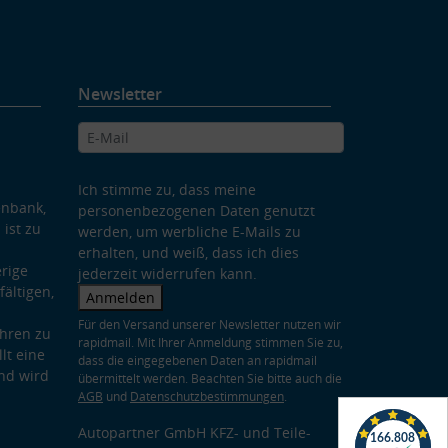
Newsletter
Ich stimme zu, dass meine
enbank,
personenbezogenen Daten genutzt
 ist zu
werden, um werbliche E-Mails zu
erhalten, und weiß, dass ich dies
rige
jederzeit widerrufen kann.
ältigen,
Anmelden
Für den Versand unserer Newsletter nutzen wir
hren zu
rapidmail. Mit Ihrer Anmeldung stimmen Sie zu,
lt eine
dass die eingegebenen Daten an rapidmail
nd wird
übermittelt werden. Beachten Sie bitte auch die
AGB
und
Datenschutzbestimmungen
.
Autopartner GmbH KFZ- und Teile-