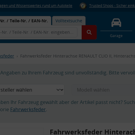
Fragen und Wissenswertes rund um Autoteile
Trusted Shops - Sicher ein
Nr. / Teile-Nr. / EAN-Nr.
Volltextsuche
Garage
ksfeder
Fahrwerksfeder Hinterachse RENAULT CLIO II, Hinterach
Angaben zu Ihrem Fahrzeug sind unvollständig. Bitte vervol
aben Ihr Fahrzeug gewählt aber der Artikel passt nicht? Suc
orie
Fahrwerksfeder
.
Fahrwerksfeder Hinterac