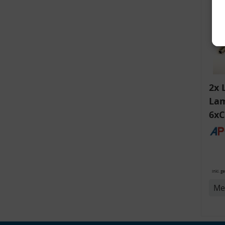
2x 
Lam
6xC
ink
v
Bli
14
inkl. g
Me