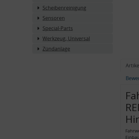
Scheibenreinigung
Sensoren
Special-Parts
Werkzeug, Universal
Zündanlage
Artike
Bewe
Fa
RE
Hi
Fahrwe
Einba