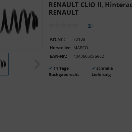
RENAULT CLIO II, Hintera
RENAULT
(0)
Art.Nr.:
70108
Hersteller:
MAPCO
EAN-Nr.:
4043605086662
14 Tage
schnelle
Rückgaberecht
Lieferung