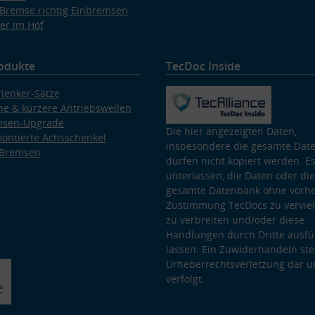
Bremse richtig Einbremsen
er im Hof
odukte
TecDoc Inside
lenker-Sätze
e & kürzere Antriebswellen
msen-Upgrade
Die hier angezeigten Daten,
ontierte Achsschenkel
insbesondere die gesamte Dat
 Bremsen
dürfen nicht kopiert werden. Es
unterlassen, die Daten oder die
gesamte Datenbank ohne vorhe
Zustimmung TecDocs zu vervielf
zu verbreiten und/oder diese
Handlungen durch Dritte ausfü
lassen. Ein Zuwiderhandeln stel
Urheberrechtsverletzung dar u
verfolgt.