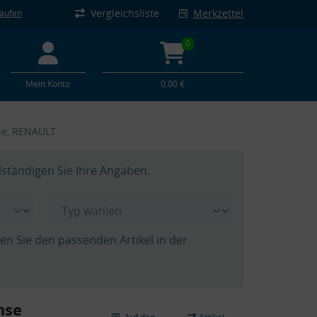
Vergleichsliste
Merkzettel
kaufen
0
Mein Konto
0,00 €
se, RENAULT
lständigen Sie Ihre Angaben.
hen Sie den passenden Artikel in der
hse