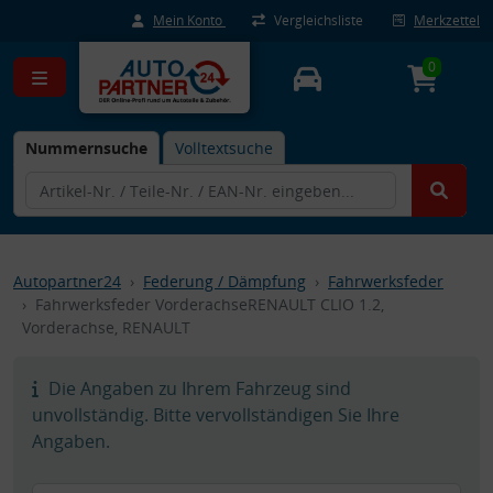
Mein Konto
Vergleichsliste
Merkzettel
0
Nummernsuche
Volltextsuche
Autopartner24
Federung / Dämpfung
Fahrwerksfeder
Fahrwerksfeder VorderachseRENAULT CLIO 1.2,
Vorderachse, RENAULT
Die Angaben zu Ihrem Fahrzeug sind
unvollständig. Bitte vervollständigen Sie Ihre
Angaben.