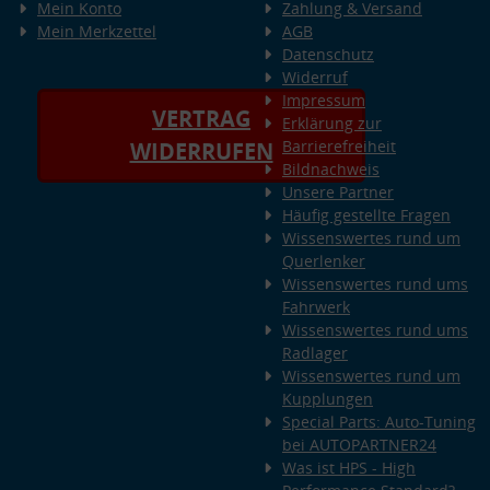
Mein Konto
Zahlung & Versand
Mein Merkzettel
AGB
Datenschutz
Widerruf
Impressum
VERTRAG
Erklärung zur
Barrierefreiheit
WIDERRUFEN
Bildnachweis
Unsere Partner
Häufig gestellte Fragen
Wissenswertes rund um
Querlenker
Wissenswertes rund ums
Fahrwerk
Wissenswertes rund ums
Radlager
Wissenswertes rund um
Kupplungen
Special Parts: Auto-Tuning
bei AUTOPARTNER24
Was ist HPS - High