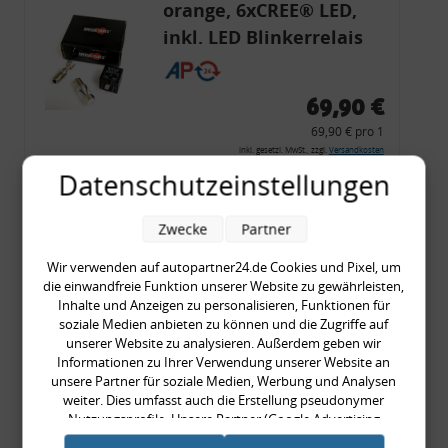
orange, 6xCREE® LED,
inkl. LED Blinkerrelais
CF 14
69,90 €
69,90 € pro 1
inkl. gesetzl. MwSt., zzgl.
Versandkosten
Datenschutzeinstellungen
Merkzettel
Zum Artikel
Zwecke
Partner
Wir verwenden auf autopartner24.de Cookies und Pixel, um
die einwandfreie Funktion unserer Website zu gewährleisten,
Rückleuchtenband mit
Inhalte und Anzeigen zu personalisieren, Funktionen für
soziale Medien anbieten zu können und die Zugriffe auf
Blinker, rot, US-Ecken,
unserer Website zu analysieren. Außerdem geben wir
Audi 80 Cabrio, Typ 89,
Informationen zu Ihrer Verwendung unserer Website an
unsere Partner für soziale Medien, Werbung und Analysen
OE-Nr.: 8G0945225 +
weiter. Dies umfasst auch die Erstellung pseudonymer
8G0945225C
Nutzungsprofile. Unsere Partner (Google Advertising
999,99 €
Products) führen diese Informationen möglicherweise mit