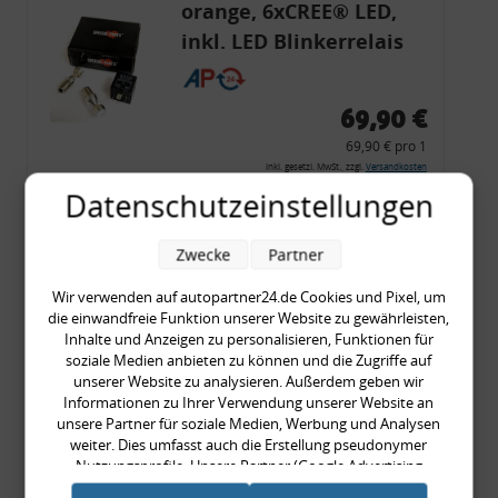
orange, 6xCREE® LED,
inkl. LED Blinkerrelais
CF 14
69,90 €
69,90 € pro 1
inkl. gesetzl. MwSt., zzgl.
Versandkosten
Datenschutzeinstellungen
Merkzettel
Zum Artikel
Zwecke
Partner
Wir verwenden auf autopartner24.de Cookies und Pixel, um
die einwandfreie Funktion unserer Website zu gewährleisten,
Rückleuchtenband mit
Inhalte und Anzeigen zu personalisieren, Funktionen für
soziale Medien anbieten zu können und die Zugriffe auf
Blinker, rot, US-Ecken,
unserer Website zu analysieren. Außerdem geben wir
Audi 80 Cabrio, Typ 89,
Informationen zu Ihrer Verwendung unserer Website an
unsere Partner für soziale Medien, Werbung und Analysen
OE-Nr.: 8G0945225 +
weiter. Dies umfasst auch die Erstellung pseudonymer
8G0945225C
Nutzungsprofile. Unsere Partner (Google Advertising
999,99 €
Products) führen diese Informationen möglicherweise mit