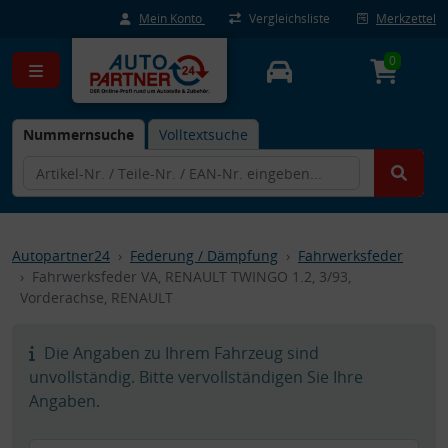
Mein Konto
Vergleichsliste
Merkzettel
0
Nummernsuche
Volltextsuche
Autopartner24
Federung / Dämpfung
Fahrwerksfeder
Fahrwerksfeder VA, RENAULT TWINGO 1.2, 3/93,
Vorderachse, RENAULT
Die Angaben zu Ihrem Fahrzeug sind
unvollständig. Bitte vervollständigen Sie Ihre
Angaben.