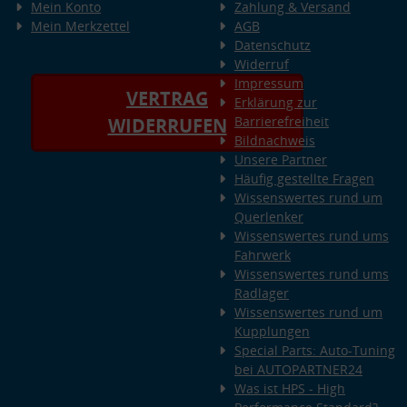
Mein Konto
Zahlung & Versand
Mein Merkzettel
AGB
Datenschutz
Widerruf
Impressum
VERTRAG
Erklärung zur
Barrierefreiheit
WIDERRUFEN
Bildnachweis
Unsere Partner
Häufig gestellte Fragen
Wissenswertes rund um
Querlenker
Wissenswertes rund ums
Fahrwerk
Wissenswertes rund ums
Radlager
Wissenswertes rund um
Kupplungen
Special Parts: Auto-Tuning
bei AUTOPARTNER24
Was ist HPS - High