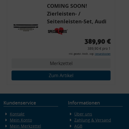
COMING SOON!
Zierleisten- /
Seitenleisten-Set, Audi
80 Cabrio, Coupe, S2, (6x
Zierleiste, 2x Kappe,
389,90 €
Clipse,
389,90 € pro 1
Montagewerkzeug)
inkl. gesetzl. MwSt., zzgl.
Versandkosten
Merkzettel
Zum Artikel
Kundenservice
Informationen
Kontakt
Über uns
Mein Konto
Zahlung & Versand
Mein Merkzettel
AGB