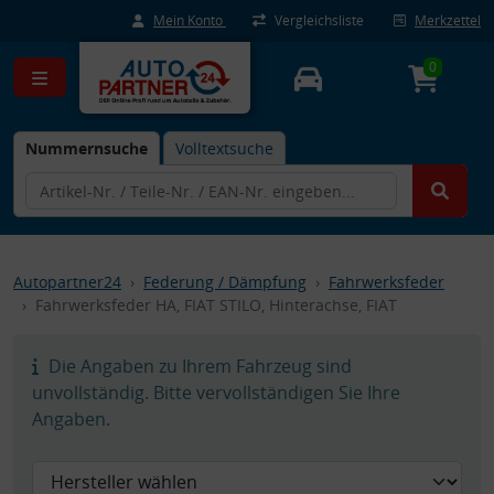
Mein Konto
Vergleichsliste
Merkzettel
0
Nummernsuche
Volltextsuche
Autopartner24
Federung / Dämpfung
Fahrwerksfeder
Fahrwerksfeder HA, FIAT STILO, Hinterachse, FIAT
Die Angaben zu Ihrem Fahrzeug sind
unvollständig. Bitte vervollständigen Sie Ihre
Angaben.