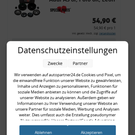
54,90 €
54,90 € pro 1
inkl. gesetzl. MwSt., zzgl.
Versandkosten
Merkzettel
Datenschutzeinstellungen
Zum Artikel
Zwecke
Partner
Wir verwenden auf autopartner24.de Cookies und Pixel, um
Rückleuchtenband mit
die einwandfreie Funktion unserer Website zu gewährleisten,
Inhalte und Anzeigen zu personalisieren, Funktionen für
Blinker, rot, US-Ecken,
soziale Medien anbieten zu können und die Zugriffe auf
Audi 80 Cabrio, Typ 89,
unserer Website zu analysieren. Außerdem geben wir
Informationen zu Ihrer Verwendung unserer Website an
OE-Nr.: 8G0945225 +
unsere Partner für soziale Medien, Werbung und Analysen
8G0945225C
weiter. Dies umfasst auch die Erstellung pseudonymer
999,99 €
Nutzungsprofile. Unsere Partner (Google Advertising
999,99 € pro 1
Products) führen diese Informationen möglicherweise mit
weiteren Daten zusammen, die Sie ihnen bereitgestellt haben
inkl. gesetzl. MwSt., zzgl.
Versandkosten
Ablehnen
Akzeptieren