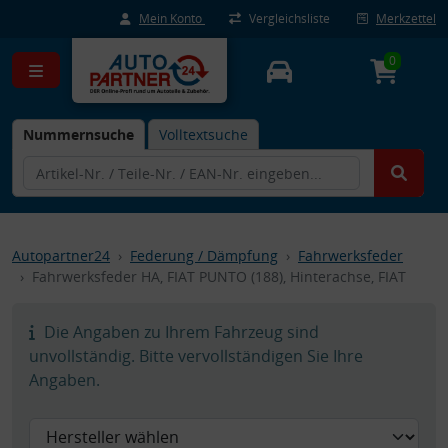
Mein Konto
Vergleichsliste
Merkzettel
0
Nummernsuche
Volltextsuche
Autopartner24
Federung / Dämpfung
Fahrwerksfeder
Fahrwerksfeder HA, FIAT PUNTO (188), Hinterachse, FIAT
Die Angaben zu Ihrem Fahrzeug sind
unvollständig. Bitte vervollständigen Sie Ihre
Angaben.