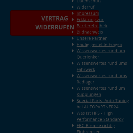
Datenschutz
Widerruf
Impressum
VERTRAG
Erklärung zur
Barrierefreiheit
WIDERRUFEN
Bildnachweis
Unsere Partner
Häufig gestellte Fragen
Wissenswertes rund um
Querlenker
Wissenswertes rund ums
Fahrwerk
Wissenswertes rund ums
Radlager
Wissenswertes rund um
Kupplungen
Special Parts: Auto-Tuning
bei AUTOPARTNER24
Was ist HPS - High
Performance Standard?
EBC-Bremse richtig
Einbremsen