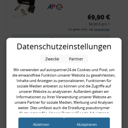
CF 14
69,90 €
69,90 € pro 1
inkl. gesetzl. MwSt., zzgl.
Versandkosten
Merkzettel
Datenschutzeinstellungen
Zum Artikel
Zwecke
Partner
Wir verwenden auf autopartner24.de Cookies und Pixel, um
Rückleuchtenband mit
die einwandfreie Funktion unserer Website zu gewährleisten,
Inhalte und Anzeigen zu personalisieren, Funktionen für
Blinker, rot, US-Ecken,
soziale Medien anbieten zu können und die Zugriffe auf
Audi 80 Cabrio, Typ 89,
unserer Website zu analysieren. Außerdem geben wir
OE-Nr.: 8G0945225 +
Informationen zu Ihrer Verwendung unserer Website an
unsere Partner für soziale Medien, Werbung und Analysen
8G0945225C
weiter. Dies umfasst auch die Erstellung pseudonymer
999,99 €
Nutzungsprofile. Unsere Partner (Google Advertising
999,99 € pro 1
Products) führen diese Informationen möglicherweise mit
inkl. gesetzl. MwSt., zzgl.
Versandkosten
weiteren Daten zusammen, die Sie ihnen bereitgestellt haben
Ablehnen
Akzeptieren